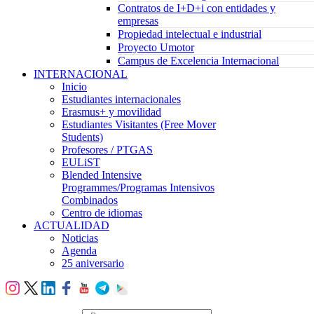
Contratos de I+D+i con entidades y
empresas
Propiedad intelectual e industrial
Proyecto Umotor
Campus de Excelencia Internacional
INTERNACIONAL
Inicio
Estudiantes internacionales
Erasmus+ y movilidad
Estudiantes Visitantes (Free Mover
Students)
Profesores / PTGAS
EULiST
Blended Intensive
Programmes/Programas Intensivos
Combinados
Centro de idiomas
ACTUALIDAD
Noticias
Agenda
25 aniversario