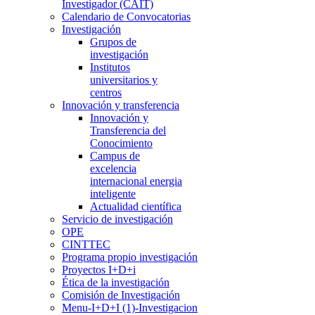
Investigador (CAIT)
Calendario de Convocatorias
Investigación
Grupos de
investigación
Institutos
universitarios y
centros
Innovación y transferencia
Innovación y
Transferencia del
Conocimiento
Campus de
excelencia
internacional energia
inteligente
Actualidad científica
Servicio de investigación
OPE
CINTTEC
Programa propio investigación
Proyectos I+D+i
Ética de la investigación
Comisión de Investigación
Menu-I+D+I (1)-Investigacion