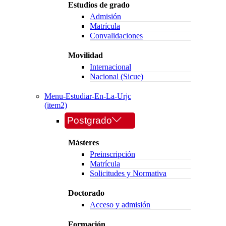
Estudios de grado
Admisión
Matrícula
Convalidaciones
Movilidad
Internacional
Nacional (Sicue)
Menu-Estudiar-En-La-Urjc
(item2)
Postgrado
Másteres
Preinscripción
Matrícula
Solicitudes y Normativa
Doctorado
Acceso y admisión
Formación