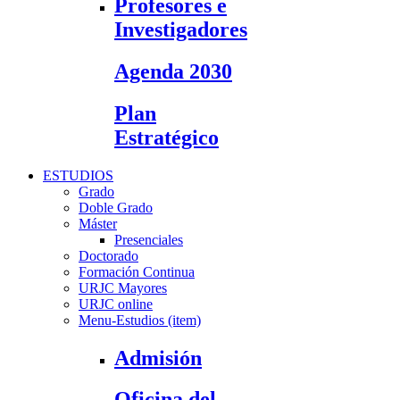
Profesores e
Investigadores
Agenda 2030
Plan
Estratégico
ESTUDIOS
Grado
Doble Grado
Máster
Presenciales
Doctorado
Formación Continua
URJC Mayores
URJC online
Menu-Estudios (item)
Admisión
Oficina del