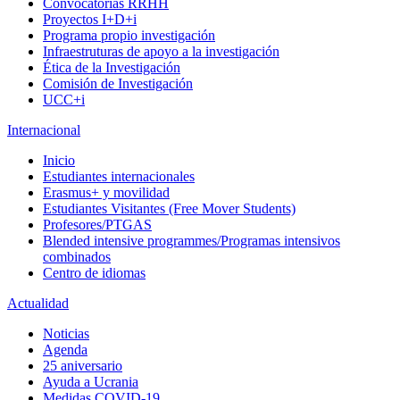
Convocatorias RRHH
Proyectos I+D+i
Programa propio investigación
Infraestruturas de apoyo a la investigación
Ética de la Investigación
Comisión de Investigación
UCC+i
Internacional
Inicio
Estudiantes internacionales
Erasmus+ y movilidad
Estudiantes Visitantes (Free Mover Students)
Profesores/PTGAS
Blended intensive programmes/Programas intensivos
combinados
Centro de idiomas
Actualidad
Noticias
Agenda
25 aniversario
Ayuda a Ucrania
Medidas COVID-19