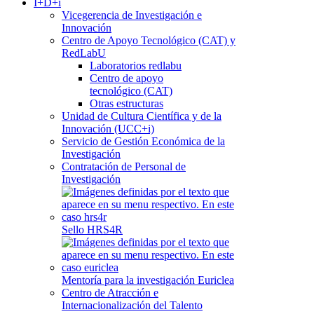
I+D+i
Vicegerencia de Investigación e
Innovación
Centro de Apoyo Tecnológico (CAT) y
RedLabU
Laboratorios redlabu
Centro de apoyo
tecnológico (CAT)
Otras estructuras
Unidad de Cultura Científica y de la
Innovación (UCC+i)
Servicio de Gestión Económica de la
Investigación
Contratación de Personal de
Investigación
Sello HRS4R
Mentoría para la investigación Euriclea
Centro de Atracción e
Internacionalización del Talento