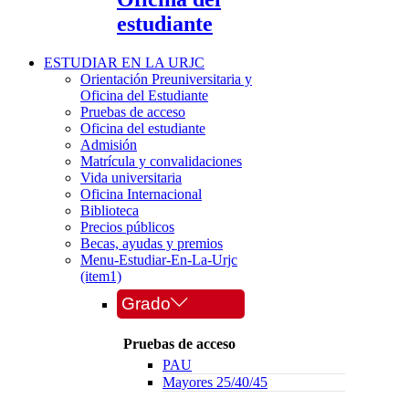
estudiante
ESTUDIAR EN LA URJC
Orientación Preuniversitaria y
Oficina del Estudiante
Pruebas de acceso
Oficina del estudiante
Admisión
Matrícula y convalidaciones
Vida universitaria
Oficina Internacional
Biblioteca
Precios públicos
Becas, ayudas y premios
Menu-Estudiar-En-La-Urjc
(item1)
Grado
Pruebas de acceso
PAU
Mayores 25/40/45