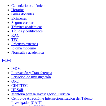
Calendario académico
Horarios
Guías docentes
Exámenes
Seguro escolar
Trámites académicos
Títulos y certificados
RAC
TFG
Prácticas externas
Idioma moderno
Normativa académica
I+D+i
I+D+i
Innovación y Transferencia
Servicion de Investigación
OPE
CINTTEC
HRS4R
Mentoría para la Investigación Euriclea
Centro de Atracción e Internacionalización del Talento
Investigador (CAIT)