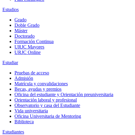
Estudios
Grado
Doble Grado
Máster
Doctorado
Formación Continua
URJC Mayores
URJC Online
Estudiar
Pruebas de acceso
Admisión
Matrícula y convalidaciones
Becas, ayudas y premios
Oficina del estudiante y Orientación preuniversitaria
Orientación laboral y profesional
Observatorio y casa del Estudiante
Vida universitaria
Oficina Universitaria de Mentoring
Biblioteca
Estudiantes