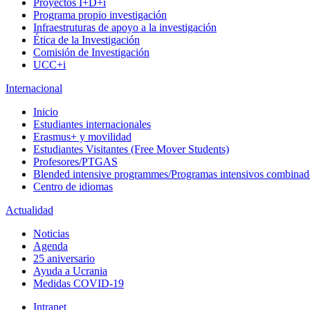
Proyectos I+D+i
Programa propio investigación
Infraestruturas de apoyo a la investigación
Ética de la Investigación
Comisión de Investigación
UCC+i
Internacional
Inicio
Estudiantes internacionales
Erasmus+ y movilidad
Estudiantes Visitantes (Free Mover Students)
Profesores/PTGAS
Blended intensive programmes/Programas intensivos combinad
Centro de idiomas
Actualidad
Noticias
Agenda
25 aniversario
Ayuda a Ucrania
Medidas COVID-19
Intranet