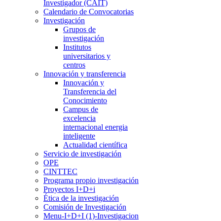
Investigador (CAIT)
Calendario de Convocatorias
Investigación
Grupos de
investigación
Institutos
universitarios y
centros
Innovación y transferencia
Innovación y
Transferencia del
Conocimiento
Campus de
excelencia
internacional energia
inteligente
Actualidad científica
Servicio de investigación
OPE
CINTTEC
Programa propio investigación
Proyectos I+D+i
Ética de la investigación
Comisión de Investigación
Menu-I+D+I (1)-Investigacion