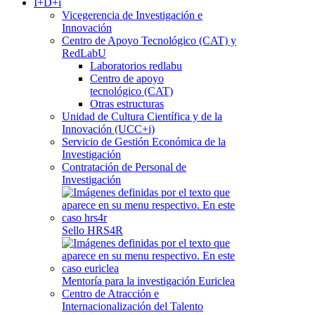
I+D+i
Vicegerencia de Investigación e
Innovación
Centro de Apoyo Tecnológico (CAT) y
RedLabU
Laboratorios redlabu
Centro de apoyo
tecnológico (CAT)
Otras estructuras
Unidad de Cultura Científica y de la
Innovación (UCC+i)
Servicio de Gestión Económica de la
Investigación
Contratación de Personal de
Investigación
Sello HRS4R
Mentoría para la investigación Euriclea
Centro de Atracción e
Internacionalización del Talento