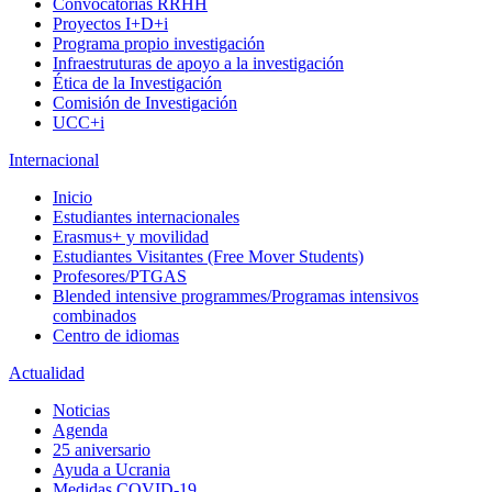
Convocatorias RRHH
Proyectos I+D+i
Programa propio investigación
Infraestruturas de apoyo a la investigación
Ética de la Investigación
Comisión de Investigación
UCC+i
Internacional
Inicio
Estudiantes internacionales
Erasmus+ y movilidad
Estudiantes Visitantes (Free Mover Students)
Profesores/PTGAS
Blended intensive programmes/Programas intensivos
combinados
Centro de idiomas
Actualidad
Noticias
Agenda
25 aniversario
Ayuda a Ucrania
Medidas COVID-19