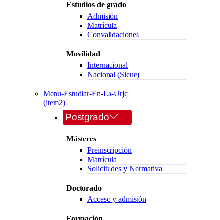
Estudios de grado
Admisión
Matrícula
Convalidaciones
Movilidad
Internacional
Nacional (Sicue)
Menu-Estudiar-En-La-Urjc
(item2)
Postgrado
Másteres
Preinscripción
Matrícula
Solicitudes y Normativa
Doctorado
Acceso y admisión
Formación