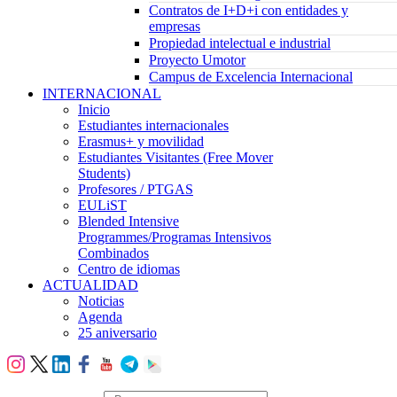
Contratos de I+D+i con entidades y
empresas
Propiedad intelectual e industrial
Proyecto Umotor
Campus de Excelencia Internacional
INTERNACIONAL
Inicio
Estudiantes internacionales
Erasmus+ y movilidad
Estudiantes Visitantes (Free Mover
Students)
Profesores / PTGAS
EULiST
Blended Intensive
Programmes/Programas Intensivos
Combinados
Centro de idiomas
ACTUALIDAD
Noticias
Agenda
25 aniversario