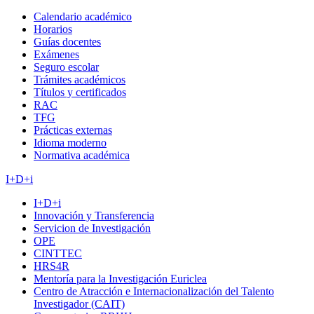
Calendario académico
Horarios
Guías docentes
Exámenes
Seguro escolar
Trámites académicos
Títulos y certificados
RAC
TFG
Prácticas externas
Idioma moderno
Normativa académica
I+D+i
I+D+i
Innovación y Transferencia
Servicion de Investigación
OPE
CINTTEC
HRS4R
Mentoría para la Investigación Euriclea
Centro de Atracción e Internacionalización del Talento
Investigador (CAIT)