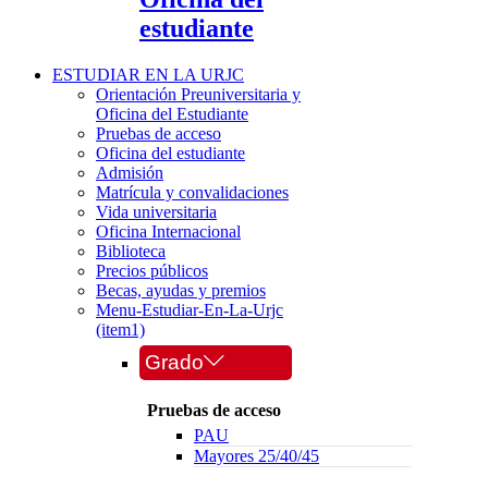
estudiante
ESTUDIAR EN LA URJC
Orientación Preuniversitaria y
Oficina del Estudiante
Pruebas de acceso
Oficina del estudiante
Admisión
Matrícula y convalidaciones
Vida universitaria
Oficina Internacional
Biblioteca
Precios públicos
Becas, ayudas y premios
Menu-Estudiar-En-La-Urjc
(item1)
Grado
Pruebas de acceso
PAU
Mayores 25/40/45