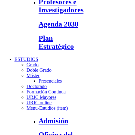
Profesores e
Investigadores
Agenda 2030
Plan
Estratégico
ESTUDIOS
Grado
Doble Grado
Máster
Presenciales
Doctorado
Formación Continua
URJC Mayores
URJC online
Menu-Estudios (item)
Admisión
Oficina del