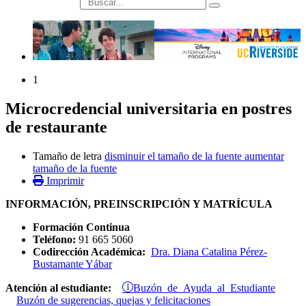
búsqueda
1
Microcredencial universitaria en postres
de restaurante
Tamaño de letra
disminuir el tamaño de la fuente
aumentar
tamaño de la fuente
Imprimir
INFORMACIÓN, PREINSCRIPCIÓN Y MATRÍCULA
Formación Continua
Teléfono:
91 665 5060
Codirección Académica:
Dra. Diana Catalina Pérez-
Bustamante Yábar
Buzón de Ayuda al Estudiante
Atención al estudiante:
Buzón de sugerencias, quejas y felicitaciones