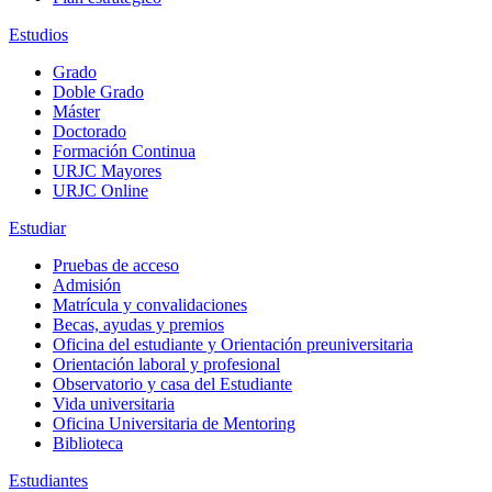
Estudios
Grado
Doble Grado
Máster
Doctorado
Formación Continua
URJC Mayores
URJC Online
Estudiar
Pruebas de acceso
Admisión
Matrícula y convalidaciones
Becas, ayudas y premios
Oficina del estudiante y Orientación preuniversitaria
Orientación laboral y profesional
Observatorio y casa del Estudiante
Vida universitaria
Oficina Universitaria de Mentoring
Biblioteca
Estudiantes