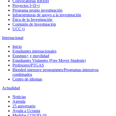
Convocatorias RRHH
Proyectos I+D+i
Programa propio investigación
Infraestruturas de apoyo a la investigación
Ética de la Investigación
Comisión de Investigación
UCC+i
Internacional
Inicio
Estudiantes internacionales
Erasmus+ y movilidad
Estudiantes Visitantes (Free Mover Students)
Profesores/PTGAS
Blended intensive programmes/Programas intensivos
combinados
Centro de idiomas
Actualidad
Noticias
Agenda
25 aniversario
Ayuda a Ucrania
Medidas COVID-19