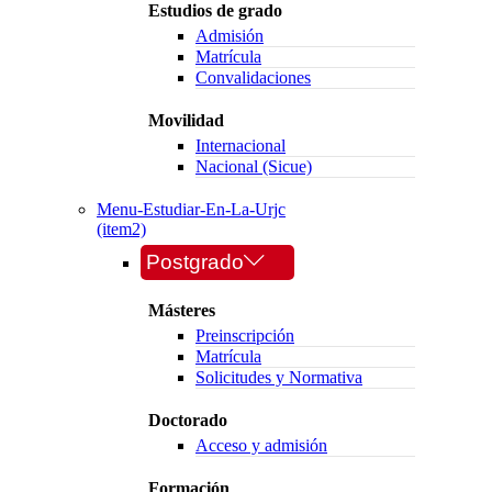
Estudios de grado
Admisión
Matrícula
Convalidaciones
Movilidad
Internacional
Nacional (Sicue)
Menu-Estudiar-En-La-Urjc
(item2)
Postgrado
Másteres
Preinscripción
Matrícula
Solicitudes y Normativa
Doctorado
Acceso y admisión
Formación