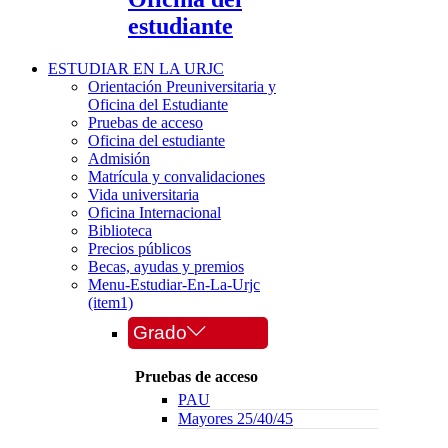
estudiante
ESTUDIAR EN LA URJC
Orientación Preuniversitaria y
Oficina del Estudiante
Pruebas de acceso
Oficina del estudiante
Admisión
Matrícula y convalidaciones
Vida universitaria
Oficina Internacional
Biblioteca
Precios públicos
Becas, ayudas y premios
Menu-Estudiar-En-La-Urjc
(item1)
Grado
Pruebas de acceso
PAU
Mayores 25/40/45