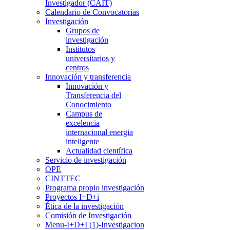
Investigador (CAIT)
Calendario de Convocatorias
Investigación
Grupos de
investigación
Institutos
universitarios y
centros
Innovación y transferencia
Innovación y
Transferencia del
Conocimiento
Campus de
excelencia
internacional energia
inteligente
Actualidad científica
Servicio de investigación
OPE
CINTTEC
Programa propio investigación
Proyectos I+D+i
Ética de la investigación
Comisión de Investigación
Menu-I+D+I (1)-Investigacion