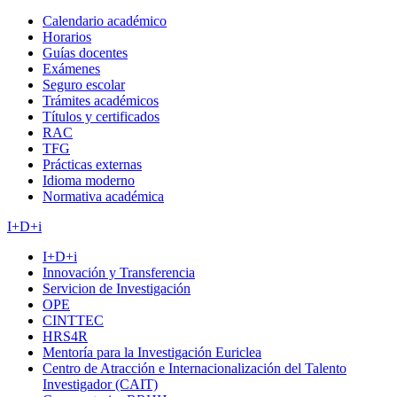
Calendario académico
Horarios
Guías docentes
Exámenes
Seguro escolar
Trámites académicos
Títulos y certificados
RAC
TFG
Prácticas externas
Idioma moderno
Normativa académica
I+D+i
I+D+i
Innovación y Transferencia
Servicion de Investigación
OPE
CINTTEC
HRS4R
Mentoría para la Investigación Euriclea
Centro de Atracción e Internacionalización del Talento
Investigador (CAIT)