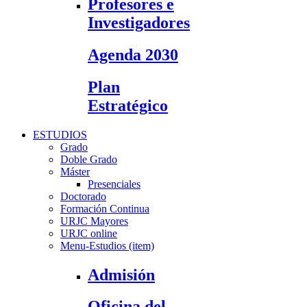
Profesores e
Investigadores
Agenda 2030
Plan
Estratégico
ESTUDIOS
Grado
Doble Grado
Máster
Presenciales
Doctorado
Formación Continua
URJC Mayores
URJC online
Menu-Estudios (item)
Admisión
Oficina del