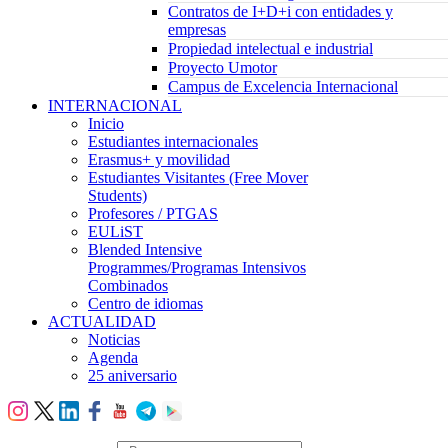
Contratos de I+D+i con entidades y
empresas
Propiedad intelectual e industrial
Proyecto Umotor
Campus de Excelencia Internacional
INTERNACIONAL
Inicio
Estudiantes internacionales
Erasmus+ y movilidad
Estudiantes Visitantes (Free Mover
Students)
Profesores / PTGAS
EULiST
Blended Intensive
Programmes/Programas Intensivos
Combinados
Centro de idiomas
ACTUALIDAD
Noticias
Agenda
25 aniversario