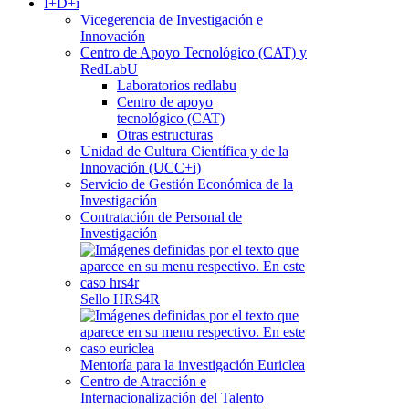
I+D+i
Vicegerencia de Investigación e
Innovación
Centro de Apoyo Tecnológico (CAT) y
RedLabU
Laboratorios redlabu
Centro de apoyo
tecnológico (CAT)
Otras estructuras
Unidad de Cultura Científica y de la
Innovación (UCC+i)
Servicio de Gestión Económica de la
Investigación
Contratación de Personal de
Investigación
Sello HRS4R
Mentoría para la investigación Euriclea
Centro de Atracción e
Internacionalización del Talento