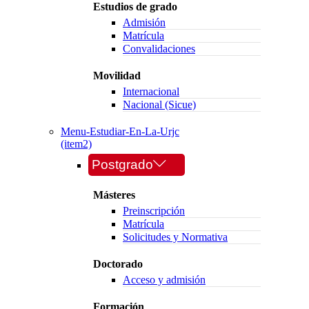
Estudios de grado
Admisión
Matrícula
Convalidaciones
Movilidad
Internacional
Nacional (Sicue)
Menu-Estudiar-En-La-Urjc
(item2)
Postgrado
Másteres
Preinscripción
Matrícula
Solicitudes y Normativa
Doctorado
Acceso y admisión
Formación