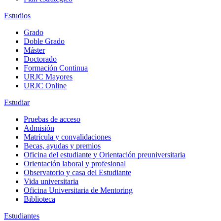
Estudios
Grado
Doble Grado
Máster
Doctorado
Formación Continua
URJC Mayores
URJC Online
Estudiar
Pruebas de acceso
Admisión
Matrícula y convalidaciones
Becas, ayudas y premios
Oficina del estudiante y Orientación preuniversitaria
Orientación laboral y profesional
Observatorio y casa del Estudiante
Vida universitaria
Oficina Universitaria de Mentoring
Biblioteca
Estudiantes