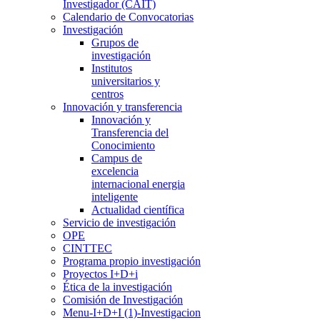
Investigador (CAIT)
Calendario de Convocatorias
Investigación
Grupos de
investigación
Institutos
universitarios y
centros
Innovación y transferencia
Innovación y
Transferencia del
Conocimiento
Campus de
excelencia
internacional energia
inteligente
Actualidad científica
Servicio de investigación
OPE
CINTTEC
Programa propio investigación
Proyectos I+D+i
Ética de la investigación
Comisión de Investigación
Menu-I+D+I (1)-Investigacion