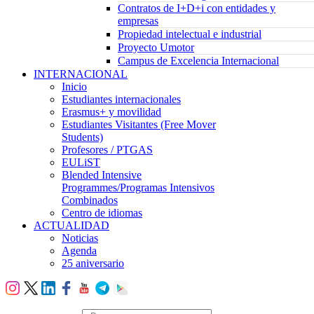
Contratos de I+D+i con entidades y
empresas
Propiedad intelectual e industrial
Proyecto Umotor
Campus de Excelencia Internacional
INTERNACIONAL
Inicio
Estudiantes internacionales
Erasmus+ y movilidad
Estudiantes Visitantes (Free Mover
Students)
Profesores / PTGAS
EULiST
Blended Intensive
Programmes/Programas Intensivos
Combinados
Centro de idiomas
ACTUALIDAD
Noticias
Agenda
25 aniversario