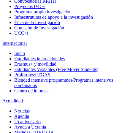
Convocatorias RRHH
Proyectos I+D+i
Programa propio investigación
Infraestruturas de apoyo a la investigación
Ética de la Investigación
Comisión de Investigación
UCC+i
Internacional
Inicio
Estudiantes internacionales
Erasmus+ y movilidad
Estudiantes Visitantes (Free Mover Students)
Profesores/PTGAS
Blended intensive programmes/Programas intensivos
combinados
Centro de idiomas
Actualidad
Noticias
Agenda
25 aniversario
Ayuda a Ucrania
Medidas COVID-19