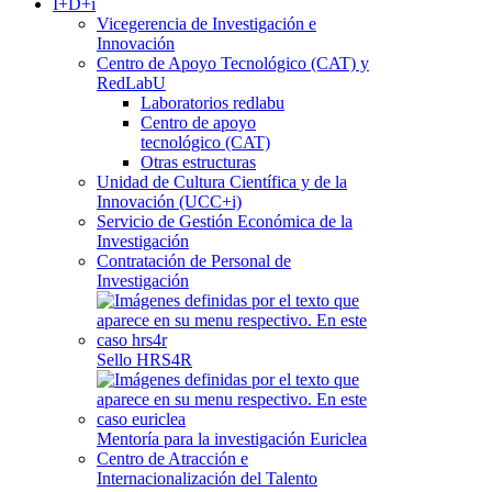
I+D+i
Vicegerencia de Investigación e
Innovación
Centro de Apoyo Tecnológico (CAT) y
RedLabU
Laboratorios redlabu
Centro de apoyo
tecnológico (CAT)
Otras estructuras
Unidad de Cultura Científica y de la
Innovación (UCC+i)
Servicio de Gestión Económica de la
Investigación
Contratación de Personal de
Investigación
Sello HRS4R
Mentoría para la investigación Euriclea
Centro de Atracción e
Internacionalización del Talento