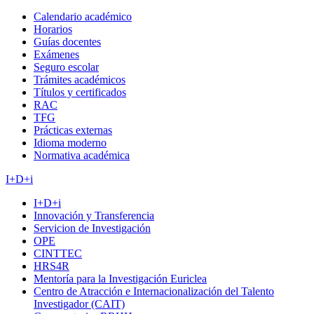
Calendario académico
Horarios
Guías docentes
Exámenes
Seguro escolar
Trámites académicos
Títulos y certificados
RAC
TFG
Prácticas externas
Idioma moderno
Normativa académica
I+D+i
I+D+i
Innovación y Transferencia
Servicion de Investigación
OPE
CINTTEC
HRS4R
Mentoría para la Investigación Euriclea
Centro de Atracción e Internacionalización del Talento
Investigador (CAIT)