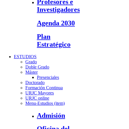
Profesores e
Investigadores
Agenda 2030
Plan
Estratégico
ESTUDIOS
Grado
Doble Grado
Máster
Presenciales
Doctorado
Formación Continua
URJC Mayores
URJC online
Menu-Estudios (item)
Admisión
Oficina del