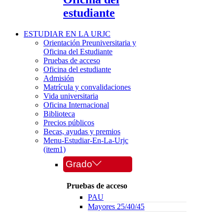
estudiante
ESTUDIAR EN LA URJC
Orientación Preuniversitaria y
Oficina del Estudiante
Pruebas de acceso
Oficina del estudiante
Admisión
Matrícula y convalidaciones
Vida universitaria
Oficina Internacional
Biblioteca
Precios públicos
Becas, ayudas y premios
Menu-Estudiar-En-La-Urjc
(item1)
Grado
Pruebas de acceso
PAU
Mayores 25/40/45