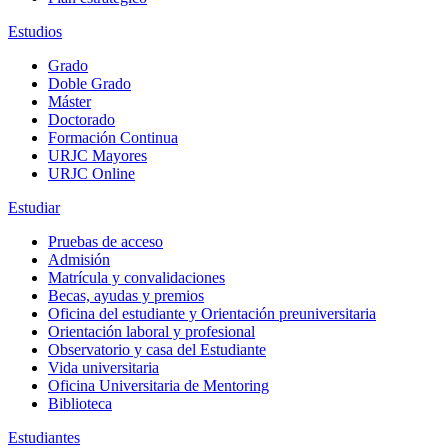
Estudios
Grado
Doble Grado
Máster
Doctorado
Formación Continua
URJC Mayores
URJC Online
Estudiar
Pruebas de acceso
Admisión
Matrícula y convalidaciones
Becas, ayudas y premios
Oficina del estudiante y Orientación preuniversitaria
Orientación laboral y profesional
Observatorio y casa del Estudiante
Vida universitaria
Oficina Universitaria de Mentoring
Biblioteca
Estudiantes