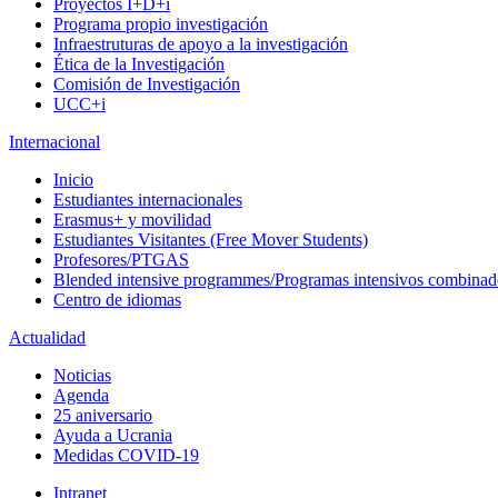
Proyectos I+D+i
Programa propio investigación
Infraestruturas de apoyo a la investigación
Ética de la Investigación
Comisión de Investigación
UCC+i
Internacional
Inicio
Estudiantes internacionales
Erasmus+ y movilidad
Estudiantes Visitantes (Free Mover Students)
Profesores/PTGAS
Blended intensive programmes/Programas intensivos combinad
Centro de idiomas
Actualidad
Noticias
Agenda
25 aniversario
Ayuda a Ucrania
Medidas COVID-19
Intranet