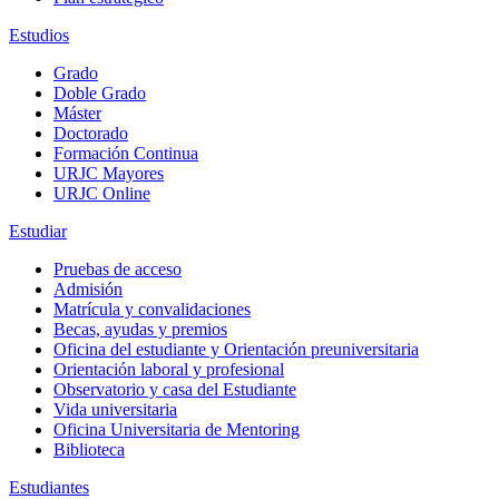
Estudios
Grado
Doble Grado
Máster
Doctorado
Formación Continua
URJC Mayores
URJC Online
Estudiar
Pruebas de acceso
Admisión
Matrícula y convalidaciones
Becas, ayudas y premios
Oficina del estudiante y Orientación preuniversitaria
Orientación laboral y profesional
Observatorio y casa del Estudiante
Vida universitaria
Oficina Universitaria de Mentoring
Biblioteca
Estudiantes