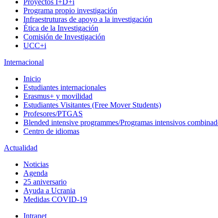
Proyectos I+D+i
Programa propio investigación
Infraestruturas de apoyo a la investigación
Ética de la Investigación
Comisión de Investigación
UCC+i
Internacional
Inicio
Estudiantes internacionales
Erasmus+ y movilidad
Estudiantes Visitantes (Free Mover Students)
Profesores/PTGAS
Blended intensive programmes/Programas intensivos combinad
Centro de idiomas
Actualidad
Noticias
Agenda
25 aniversario
Ayuda a Ucrania
Medidas COVID-19
Intranet