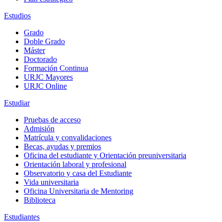
Estudios
Grado
Doble Grado
Máster
Doctorado
Formación Continua
URJC Mayores
URJC Online
Estudiar
Pruebas de acceso
Admisión
Matrícula y convalidaciones
Becas, ayudas y premios
Oficina del estudiante y Orientación preuniversitaria
Orientación laboral y profesional
Observatorio y casa del Estudiante
Vida universitaria
Oficina Universitaria de Mentoring
Biblioteca
Estudiantes