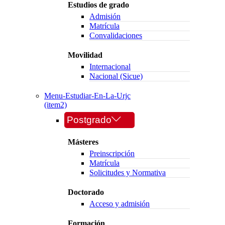
Estudios de grado
Admisión
Matrícula
Convalidaciones
Movilidad
Internacional
Nacional (Sicue)
Menu-Estudiar-En-La-Urjc
(item2)
Postgrado
Másteres
Preinscripción
Matrícula
Solicitudes y Normativa
Doctorado
Acceso y admisión
Formación