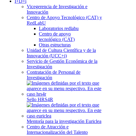
I+D+i
Vicegerencia de Investigación e
Innovación
Centro de Apoyo Tecnológico (CAT) y
RedLabU
Laboratorios redlabu
Centro de apoyo
tecnológico (CAT)
Otras estructuras
Unidad de Cultura Científica y de la
Innovación (UCC+i)
Servicio de Gestión Económica de la
Investigación
Contratación de Personal de
Investigación
Sello HRS4R
Mentoría para la investigación Euriclea
Centro de Atracción e
Internacionalización del Talento