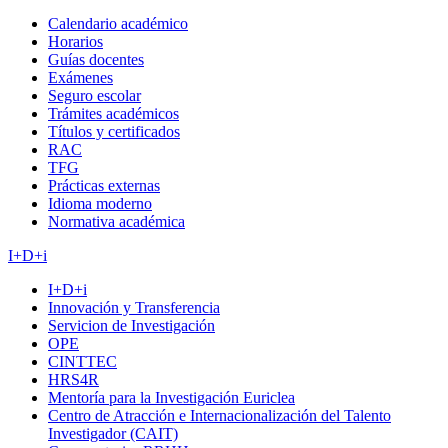
Calendario académico
Horarios
Guías docentes
Exámenes
Seguro escolar
Trámites académicos
Títulos y certificados
RAC
TFG
Prácticas externas
Idioma moderno
Normativa académica
I+D+i
I+D+i
Innovación y Transferencia
Servicion de Investigación
OPE
CINTTEC
HRS4R
Mentoría para la Investigación Euriclea
Centro de Atracción e Internacionalización del Talento
Investigador (CAIT)