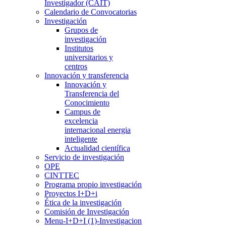
Investigador (CAIT)
Calendario de Convocatorias
Investigación
Grupos de
investigación
Institutos
universitarios y
centros
Innovación y transferencia
Innovación y
Transferencia del
Conocimiento
Campus de
excelencia
internacional energia
inteligente
Actualidad científica
Servicio de investigación
OPE
CINTTEC
Programa propio investigación
Proyectos I+D+i
Ética de la investigación
Comisión de Investigación
Menu-I+D+I (1)-Investigacion