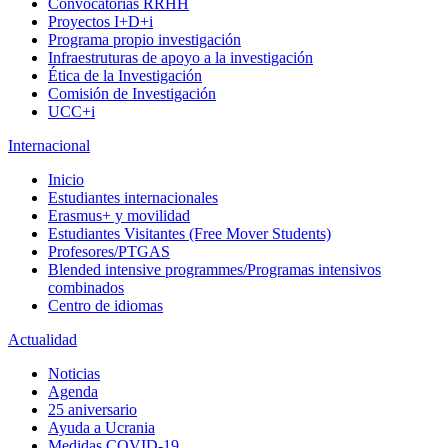
Convocatorias RRHH
Proyectos I+D+i
Programa propio investigación
Infraestruturas de apoyo a la investigación
Ética de la Investigación
Comisión de Investigación
UCC+i
Internacional
Inicio
Estudiantes internacionales
Erasmus+ y movilidad
Estudiantes Visitantes (Free Mover Students)
Profesores/PTGAS
Blended intensive programmes/Programas intensivos
combinados
Centro de idiomas
Actualidad
Noticias
Agenda
25 aniversario
Ayuda a Ucrania
Medidas COVID-19