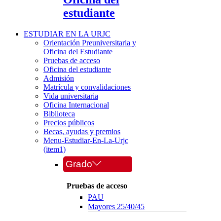
estudiante
ESTUDIAR EN LA URJC
Orientación Preuniversitaria y
Oficina del Estudiante
Pruebas de acceso
Oficina del estudiante
Admisión
Matrícula y convalidaciones
Vida universitaria
Oficina Internacional
Biblioteca
Precios públicos
Becas, ayudas y premios
Menu-Estudiar-En-La-Urjc
(item1)
Grado
Pruebas de acceso
PAU
Mayores 25/40/45