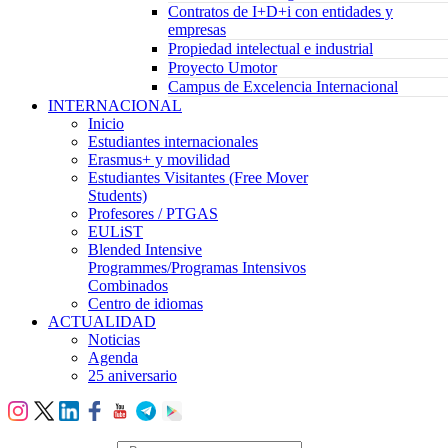
Contratos de I+D+i con entidades y
empresas
Propiedad intelectual e industrial
Proyecto Umotor
Campus de Excelencia Internacional
INTERNACIONAL
Inicio
Estudiantes internacionales
Erasmus+ y movilidad
Estudiantes Visitantes (Free Mover
Students)
Profesores / PTGAS
EULiST
Blended Intensive
Programmes/Programas Intensivos
Combinados
Centro de idiomas
ACTUALIDAD
Noticias
Agenda
25 aniversario