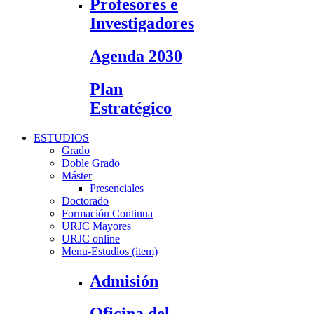
Profesores e
Investigadores
Agenda 2030
Plan
Estratégico
ESTUDIOS
Grado
Doble Grado
Máster
Presenciales
Doctorado
Formación Continua
URJC Mayores
URJC online
Menu-Estudios (item)
Admisión
Oficina del