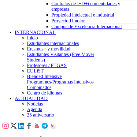
Contratos de I+D+i con entidades y
empresas
Propiedad intelectual e industrial
Proyecto Umotor
Campus de Excelencia Internacional
INTERNACIONAL
Inicio
Estudiantes internacionales
Erasmus+ y movilidad
Estudiantes Visitantes (Free Mover
Students)
Profesores / PTGAS
EULiST
Blended Intensive
Programmes/Programas Intensivos
Combinados
Centro de idiomas
ACTUALIDAD
Noticias
Agenda
25 aniversario