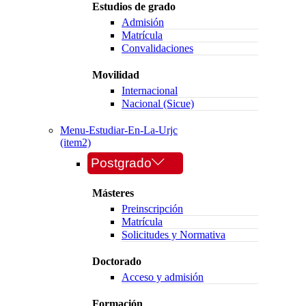
Estudios de grado
Admisión
Matrícula
Convalidaciones
Movilidad
Internacional
Nacional (Sicue)
Menu-Estudiar-En-La-Urjc
(item2)
Postgrado
Másteres
Preinscripción
Matrícula
Solicitudes y Normativa
Doctorado
Acceso y admisión
Formación