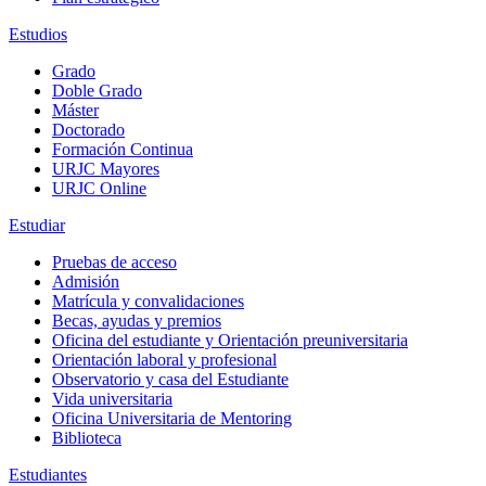
Estudios
Grado
Doble Grado
Máster
Doctorado
Formación Continua
URJC Mayores
URJC Online
Estudiar
Pruebas de acceso
Admisión
Matrícula y convalidaciones
Becas, ayudas y premios
Oficina del estudiante y Orientación preuniversitaria
Orientación laboral y profesional
Observatorio y casa del Estudiante
Vida universitaria
Oficina Universitaria de Mentoring
Biblioteca
Estudiantes