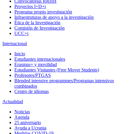
Convocatorias RRHH
Proyectos I+D+i
Programa propio investigación
Infraestruturas de apoyo a la investigación
Ética de la Investigación
Comisión de Investigación
UCC+i
Internacional
Inicio
Estudiantes internacionales
Erasmus+ y movilidad
Estudiantes Visitantes (Free Mover Students)
Profesores/PTGAS
Blended intensive programmes/Programas intensivos
combinados
Centro de idiomas
Actualidad
Noticias
Agenda
25 aniversario
Ayuda a Ucrania
Medidas COVID-19