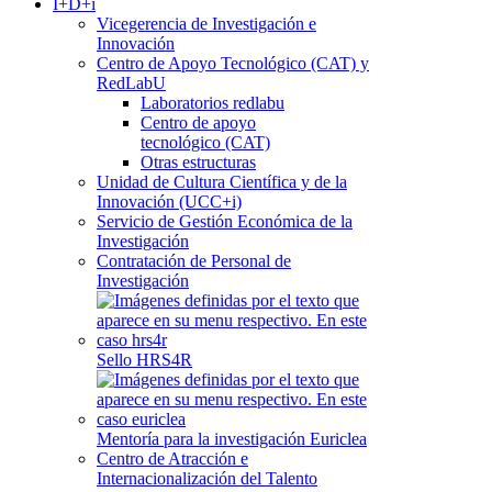
I+D+i
Vicegerencia de Investigación e
Innovación
Centro de Apoyo Tecnológico (CAT) y
RedLabU
Laboratorios redlabu
Centro de apoyo
tecnológico (CAT)
Otras estructuras
Unidad de Cultura Científica y de la
Innovación (UCC+i)
Servicio de Gestión Económica de la
Investigación
Contratación de Personal de
Investigación
Sello HRS4R
Mentoría para la investigación Euriclea
Centro de Atracción e
Internacionalización del Talento