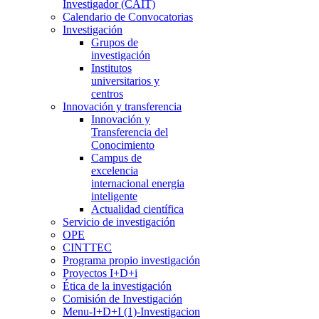
Investigador (CAIT)
Calendario de Convocatorias
Investigación
Grupos de
investigación
Institutos
universitarios y
centros
Innovación y transferencia
Innovación y
Transferencia del
Conocimiento
Campus de
excelencia
internacional energia
inteligente
Actualidad científica
Servicio de investigación
OPE
CINTTEC
Programa propio investigación
Proyectos I+D+i
Ética de la investigación
Comisión de Investigación
Menu-I+D+I (1)-Investigacion