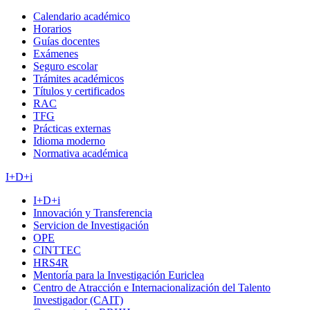
Calendario académico
Horarios
Guías docentes
Exámenes
Seguro escolar
Trámites académicos
Títulos y certificados
RAC
TFG
Prácticas externas
Idioma moderno
Normativa académica
I+D+i
I+D+i
Innovación y Transferencia
Servicion de Investigación
OPE
CINTTEC
HRS4R
Mentoría para la Investigación Euriclea
Centro de Atracción e Internacionalización del Talento
Investigador (CAIT)