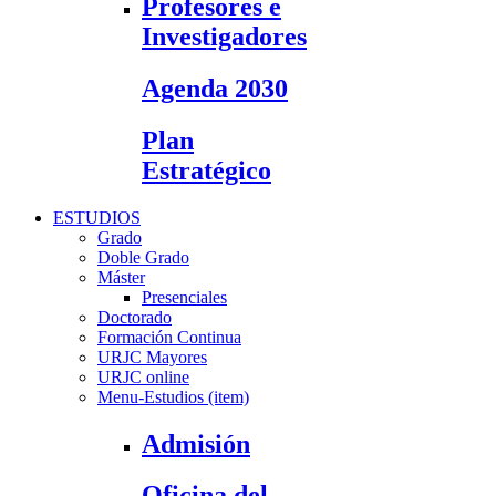
Profesores e
Investigadores
Agenda 2030
Plan
Estratégico
ESTUDIOS
Grado
Doble Grado
Máster
Presenciales
Doctorado
Formación Continua
URJC Mayores
URJC online
Menu-Estudios (item)
Admisión
Oficina del