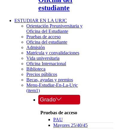
estudiante
ESTUDIAR EN LA URJC
Orientación Preuniversitaria y
Oficina del Estudiante
Pruebas de acceso
Oficina del estudiante
Admisión
Matrícula y convalidaciones
Vida universitaria
Oficina Internacional
Biblioteca
Precios públicos
Becas, ayudas y premios
Menu-Estudiar-En-La-Urjc
(item1)
Grado
Pruebas de acceso
PAU
Mayores 25/40/45