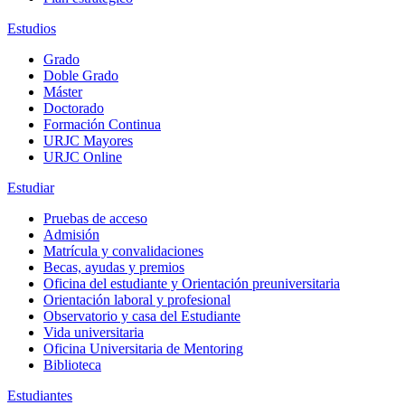
Estudios
Grado
Doble Grado
Máster
Doctorado
Formación Continua
URJC Mayores
URJC Online
Estudiar
Pruebas de acceso
Admisión
Matrícula y convalidaciones
Becas, ayudas y premios
Oficina del estudiante y Orientación preuniversitaria
Orientación laboral y profesional
Observatorio y casa del Estudiante
Vida universitaria
Oficina Universitaria de Mentoring
Biblioteca
Estudiantes