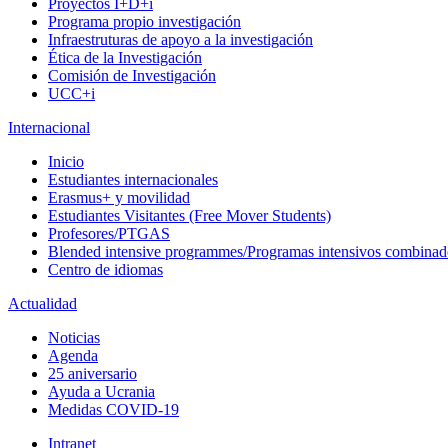
Proyectos I+D+i
Programa propio investigación
Infraestruturas de apoyo a la investigación
Ética de la Investigación
Comisión de Investigación
UCC+i
Internacional
Inicio
Estudiantes internacionales
Erasmus+ y movilidad
Estudiantes Visitantes (Free Mover Students)
Profesores/PTGAS
Blended intensive programmes/Programas intensivos combinad
Centro de idiomas
Actualidad
Noticias
Agenda
25 aniversario
Ayuda a Ucrania
Medidas COVID-19
Intranet