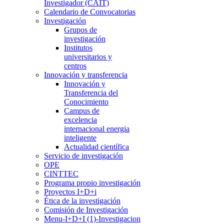
Investigador (CAIT)
Calendario de Convocatorias
Investigación
Grupos de
investigación
Institutos
universitarios y
centros
Innovación y transferencia
Innovación y
Transferencia del
Conocimiento
Campus de
excelencia
internacional energia
inteligente
Actualidad científica
Servicio de investigación
OPE
CINTTEC
Programa propio investigación
Proyectos I+D+i
Ética de la investigación
Comisión de Investigación
Menu-I+D+I (1)-Investigacion