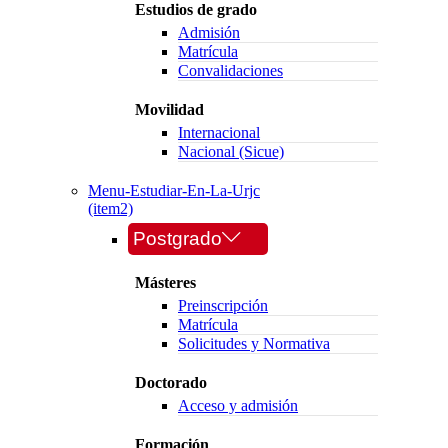
Estudios de grado
Admisión
Matrícula
Convalidaciones
Movilidad
Internacional
Nacional (Sicue)
Menu-Estudiar-En-La-Urjc
(item2)
Postgrado
Másteres
Preinscripción
Matrícula
Solicitudes y Normativa
Doctorado
Acceso y admisión
Formación