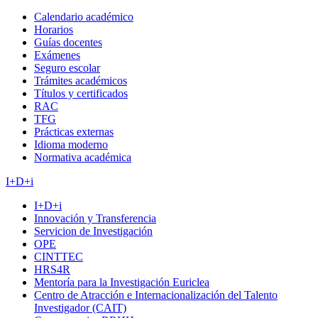
Calendario académico
Horarios
Guías docentes
Exámenes
Seguro escolar
Trámites académicos
Títulos y certificados
RAC
TFG
Prácticas externas
Idioma moderno
Normativa académica
I+D+i
I+D+i
Innovación y Transferencia
Servicion de Investigación
OPE
CINTTEC
HRS4R
Mentoría para la Investigación Euriclea
Centro de Atracción e Internacionalización del Talento
Investigador (CAIT)