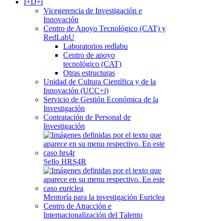
I+D+i
Vicegerencia de Investigación e
Innovación
Centro de Apoyo Tecnológico (CAT) y
RedLabU
Laboratorios redlabu
Centro de apoyo
tecnológico (CAT)
Otras estructuras
Unidad de Cultura Científica y de la
Innovación (UCC+i)
Servicio de Gestión Económica de la
Investigación
Contratación de Personal de
Investigación
Sello HRS4R
Mentoría para la investigación Euriclea
Centro de Atracción e
Internacionalización del Talento