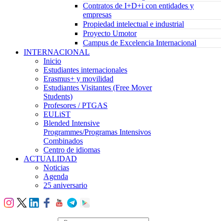
Contratos de I+D+i con entidades y
empresas
Propiedad intelectual e industrial
Proyecto Umotor
Campus de Excelencia Internacional
INTERNACIONAL
Inicio
Estudiantes internacionales
Erasmus+ y movilidad
Estudiantes Visitantes (Free Mover
Students)
Profesores / PTGAS
EULiST
Blended Intensive
Programmes/Programas Intensivos
Combinados
Centro de idiomas
ACTUALIDAD
Noticias
Agenda
25 aniversario