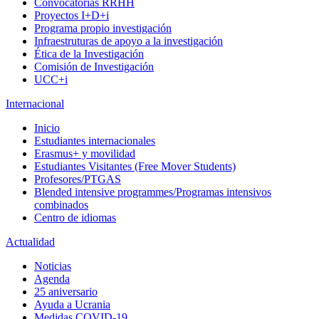
Convocatorias RRHH
Proyectos I+D+i
Programa propio investigación
Infraestruturas de apoyo a la investigación
Ética de la Investigación
Comisión de Investigación
UCC+i
Internacional
Inicio
Estudiantes internacionales
Erasmus+ y movilidad
Estudiantes Visitantes (Free Mover Students)
Profesores/PTGAS
Blended intensive programmes/Programas intensivos
combinados
Centro de idiomas
Actualidad
Noticias
Agenda
25 aniversario
Ayuda a Ucrania
Medidas COVID-19