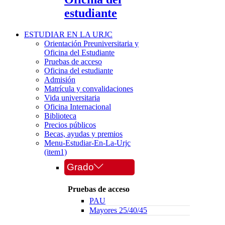
estudiante
ESTUDIAR EN LA URJC
Orientación Preuniversitaria y
Oficina del Estudiante
Pruebas de acceso
Oficina del estudiante
Admisión
Matrícula y convalidaciones
Vida universitaria
Oficina Internacional
Biblioteca
Precios públicos
Becas, ayudas y premios
Menu-Estudiar-En-La-Urjc
(item1)
Grado
Pruebas de acceso
PAU
Mayores 25/40/45