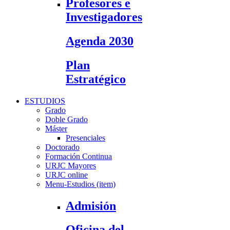
Profesores e
Investigadores
Agenda 2030
Plan
Estratégico
ESTUDIOS
Grado
Doble Grado
Máster
Presenciales
Doctorado
Formación Continua
URJC Mayores
URJC online
Menu-Estudios (item)
Admisión
Oficina del