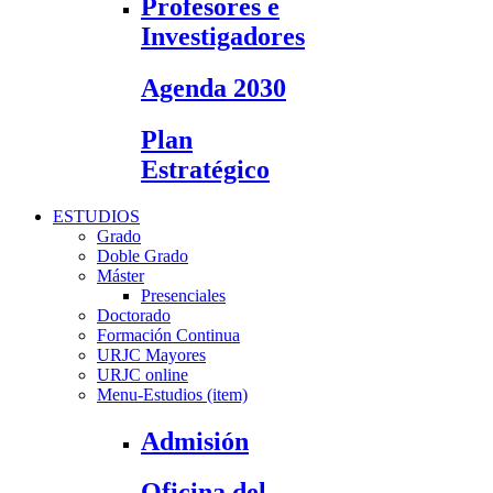
Profesores e
Investigadores
Agenda 2030
Plan
Estratégico
ESTUDIOS
Grado
Doble Grado
Máster
Presenciales
Doctorado
Formación Continua
URJC Mayores
URJC online
Menu-Estudios (item)
Admisión
Oficina del