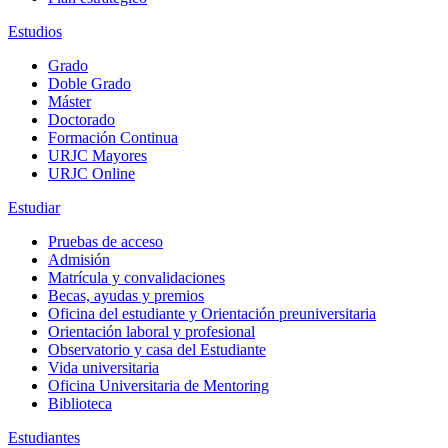
Estudios
Grado
Doble Grado
Máster
Doctorado
Formación Continua
URJC Mayores
URJC Online
Estudiar
Pruebas de acceso
Admisión
Matrícula y convalidaciones
Becas, ayudas y premios
Oficina del estudiante y Orientación preuniversitaria
Orientación laboral y profesional
Observatorio y casa del Estudiante
Vida universitaria
Oficina Universitaria de Mentoring
Biblioteca
Estudiantes