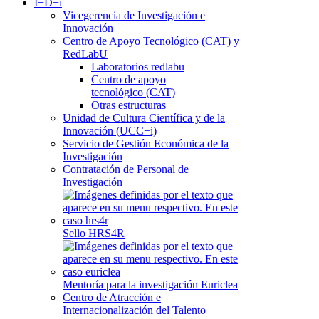
I+D+i
Vicegerencia de Investigación e
Innovación
Centro de Apoyo Tecnológico (CAT) y
RedLabU
Laboratorios redlabu
Centro de apoyo
tecnológico (CAT)
Otras estructuras
Unidad de Cultura Científica y de la
Innovación (UCC+i)
Servicio de Gestión Económica de la
Investigación
Contratación de Personal de
Investigación
Sello HRS4R
Mentoría para la investigación Euriclea
Centro de Atracción e
Internacionalización del Talento