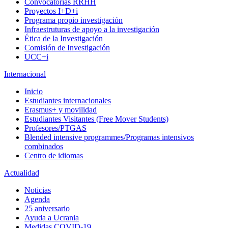
Convocatorias RRHH
Proyectos I+D+i
Programa propio investigación
Infraestruturas de apoyo a la investigación
Ética de la Investigación
Comisión de Investigación
UCC+i
Internacional
Inicio
Estudiantes internacionales
Erasmus+ y movilidad
Estudiantes Visitantes (Free Mover Students)
Profesores/PTGAS
Blended intensive programmes/Programas intensivos
combinados
Centro de idiomas
Actualidad
Noticias
Agenda
25 aniversario
Ayuda a Ucrania
Medidas COVID-19