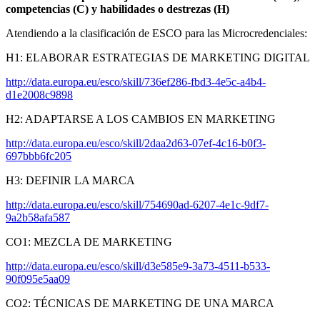
competencias (C) y habilidades o destrezas (H)
Atendiendo a la clasificación de ESCO para las Microcredenciales:
H1: ELABORAR ESTRATEGIAS DE MARKETING DIGITAL
http://data.europa.eu/esco/skill/736ef286-fbd3-4e5c-a4b4-
d1e2008c9898
H2: ADAPTARSE A LOS CAMBIOS EN MARKETING
http://data.europa.eu/esco/skill/2daa2d63-07ef-4c16-b0f3-
697bbb6fc205
H3: DEFINIR LA MARCA
http://data.europa.eu/esco/skill/754690ad-6207-4e1c-9df7-
9a2b58afa587
CO1: MEZCLA DE MARKETING
http://data.europa.eu/esco/skill/d3e585e9-3a73-4511-b533-
90f095e5aa09
CO2: TÉCNICAS DE MARKETING DE UNA MARCA