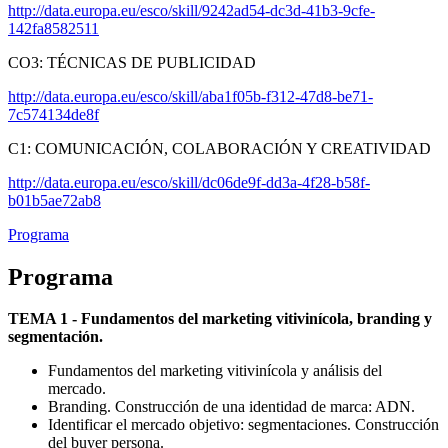
http://data.europa.eu/esco/skill/9242ad54-dc3d-41b3-9cfe-
142fa8582511
CO3: TÉCNICAS DE PUBLICIDAD
http://data.europa.eu/esco/skill/aba1f05b-f312-47d8-be71-
7c574134de8f
C1: COMUNICACIÓN, COLABORACIÓN Y CREATIVIDAD
http://data.europa.eu/esco/skill/dc06de9f-dd3a-4f28-b58f-
b01b5ae72ab8
Programa
Programa
TEMA 1 - Fundamentos del marketing vitivinícola, branding y
segmentación.
Fundamentos del marketing vitivinícola y análisis del
mercado.
Branding. Construcción de una identidad de marca: ADN.
Identificar el mercado objetivo: segmentaciones. Construcción
del buyer persona.