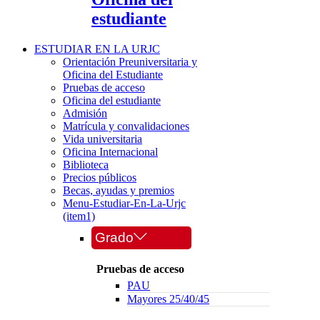
estudiante
ESTUDIAR EN LA URJC
Orientación Preuniversitaria y
Oficina del Estudiante
Pruebas de acceso
Oficina del estudiante
Admisión
Matrícula y convalidaciones
Vida universitaria
Oficina Internacional
Biblioteca
Precios públicos
Becas, ayudas y premios
Menu-Estudiar-En-La-Urjc
(item1)
Grado
Pruebas de acceso
PAU
Mayores 25/40/45