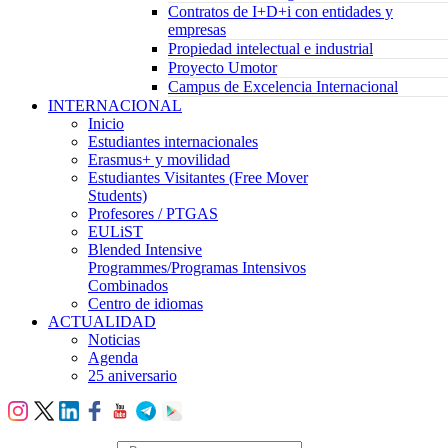
Contratos de I+D+i con entidades y
empresas
Propiedad intelectual e industrial
Proyecto Umotor
Campus de Excelencia Internacional
INTERNACIONAL
Inicio
Estudiantes internacionales
Erasmus+ y movilidad
Estudiantes Visitantes (Free Mover
Students)
Profesores / PTGAS
EULiST
Blended Intensive
Programmes/Programas Intensivos
Combinados
Centro de idiomas
ACTUALIDAD
Noticias
Agenda
25 aniversario