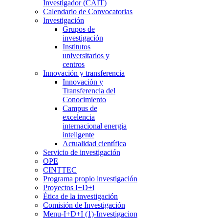
Investigador (CAIT)
Calendario de Convocatorias
Investigación
Grupos de
investigación
Institutos
universitarios y
centros
Innovación y transferencia
Innovación y
Transferencia del
Conocimiento
Campus de
excelencia
internacional energia
inteligente
Actualidad científica
Servicio de investigación
OPE
CINTTEC
Programa propio investigación
Proyectos I+D+i
Ética de la investigación
Comisión de Investigación
Menu-I+D+I (1)-Investigacion