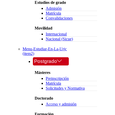
Estudios de grado
Admisión
Matrícula
Convalidaciones
Movilidad
Internacional
Nacional (Sicue)
Menu-Estudiar-En-La-Urjc
(item2)
Postgrado
Másteres
Preinscripción
Matrícula
Solicitudes y Normativa
Doctorado
Acceso y admisión
Formación