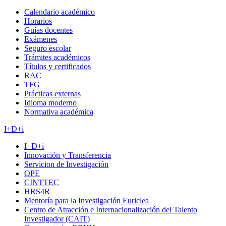
Calendario académico
Horarios
Guías docentes
Exámenes
Seguro escolar
Trámites académicos
Títulos y certificados
RAC
TFG
Prácticas externas
Idioma moderno
Normativa académica
I+D+i
I+D+i
Innovación y Transferencia
Servicion de Investigación
OPE
CINTTEC
HRS4R
Mentoría para la Investigación Euriclea
Centro de Atracción e Internacionalización del Talento
Investigador (CAIT)