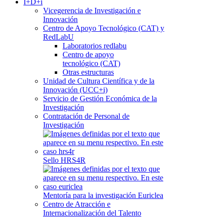
I+D+i
Vicegerencia de Investigación e
Innovación
Centro de Apoyo Tecnológico (CAT) y
RedLabU
Laboratorios redlabu
Centro de apoyo
tecnológico (CAT)
Otras estructuras
Unidad de Cultura Científica y de la
Innovación (UCC+i)
Servicio de Gestión Económica de la
Investigación
Contratación de Personal de
Investigación
Sello HRS4R
Mentoría para la investigación Euriclea
Centro de Atracción e
Internacionalización del Talento