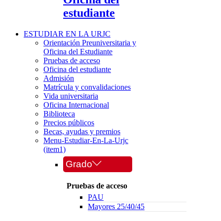
estudiante
ESTUDIAR EN LA URJC
Orientación Preuniversitaria y
Oficina del Estudiante
Pruebas de acceso
Oficina del estudiante
Admisión
Matrícula y convalidaciones
Vida universitaria
Oficina Internacional
Biblioteca
Precios públicos
Becas, ayudas y premios
Menu-Estudiar-En-La-Urjc
(item1)
Grado
Pruebas de acceso
PAU
Mayores 25/40/45