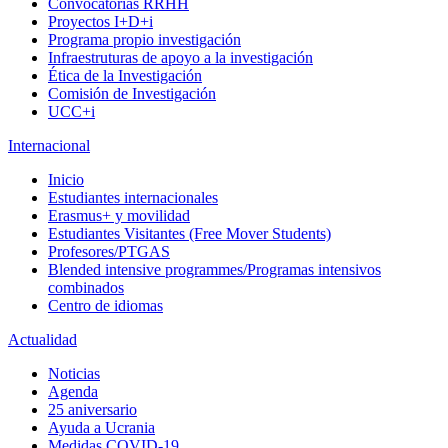
Convocatorias RRHH
Proyectos I+D+i
Programa propio investigación
Infraestruturas de apoyo a la investigación
Ética de la Investigación
Comisión de Investigación
UCC+i
Internacional
Inicio
Estudiantes internacionales
Erasmus+ y movilidad
Estudiantes Visitantes (Free Mover Students)
Profesores/PTGAS
Blended intensive programmes/Programas intensivos
combinados
Centro de idiomas
Actualidad
Noticias
Agenda
25 aniversario
Ayuda a Ucrania
Medidas COVID-19