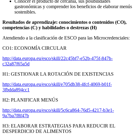
Conocer el producto de cercanía, sus posibilidades
gastronómicas y comprender los beneficios de elaborar menús
sostenibles.
Resultados de aprendizaje: conocimientos o contenidos (CO),
competencias (C) y habilidades o destrezas (H)
Atendiendo a la clasificación de ESCO para las Microcredenciales:
CO1: ECONOMÍA CIRCULAR
http://data.europa.eu/esco/skill/22c45bf7-e52b-475f-847b-
c32a87f65a5d
H1: GESTIONAR LA ROTACIÓN DE EXISTENCIAS
http://data.europa.eu/esco/skill/e705db38-4fcf-4069-b01f-
3fbdda894cc1
H2: PLANIFICAR MENÚS
http://data.europa.eu/esco/skill/5c6ca864-76d5-4217-b3e1-
9a7ba7f8f47b
H3: ELABORAR ESTRATEGIAS PARA REDUCIR EL
DESPERDICIO DE ALIMENTOS