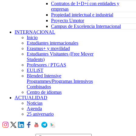
Contratos de I+D+i con entidades y
empresas
Propiedad intelectual e industrial
Proyecto Umotor
Campus de Excelencia Internacional
INTERNACIONAL
Inicio
Estudiantes internacionales
Erasmus+ y movilidad
Estudiantes Visitantes (Free Mover
Students)
Profesores / PTGAS
EULiST
Blended Intensive
Programmes/Programas Intensivos
Combinados
Centro de idiomas
ACTUALIDAD
Noticias
Agenda
25 aniversario