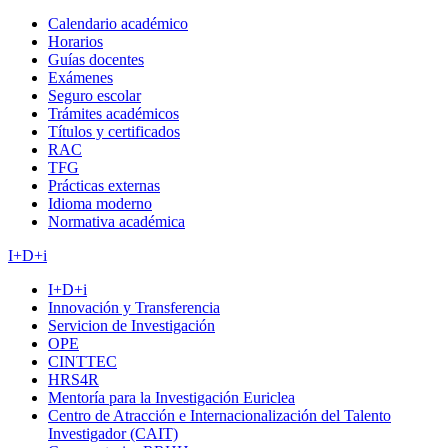
Calendario académico
Horarios
Guías docentes
Exámenes
Seguro escolar
Trámites académicos
Títulos y certificados
RAC
TFG
Prácticas externas
Idioma moderno
Normativa académica
I+D+i
I+D+i
Innovación y Transferencia
Servicion de Investigación
OPE
CINTTEC
HRS4R
Mentoría para la Investigación Euriclea
Centro de Atracción e Internacionalización del Talento
Investigador (CAIT)