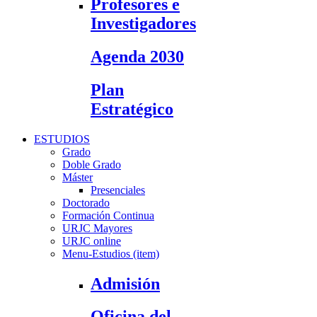
Profesores e
Investigadores
Agenda 2030
Plan
Estratégico
ESTUDIOS
Grado
Doble Grado
Máster
Presenciales
Doctorado
Formación Continua
URJC Mayores
URJC online
Menu-Estudios (item)
Admisión
Oficina del