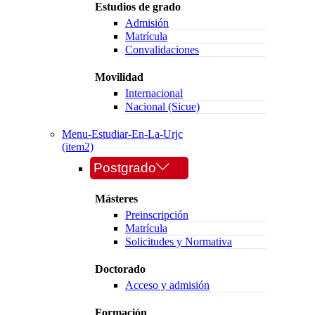
Estudios de grado
Admisión
Matrícula
Convalidaciones
Movilidad
Internacional
Nacional (Sicue)
Menu-Estudiar-En-La-Urjc
(item2)
Postgrado
Másteres
Preinscripción
Matrícula
Solicitudes y Normativa
Doctorado
Acceso y admisión
Formación