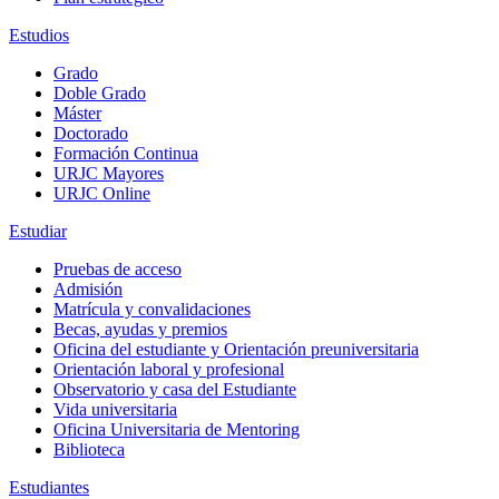
Estudios
Grado
Doble Grado
Máster
Doctorado
Formación Continua
URJC Mayores
URJC Online
Estudiar
Pruebas de acceso
Admisión
Matrícula y convalidaciones
Becas, ayudas y premios
Oficina del estudiante y Orientación preuniversitaria
Orientación laboral y profesional
Observatorio y casa del Estudiante
Vida universitaria
Oficina Universitaria de Mentoring
Biblioteca
Estudiantes