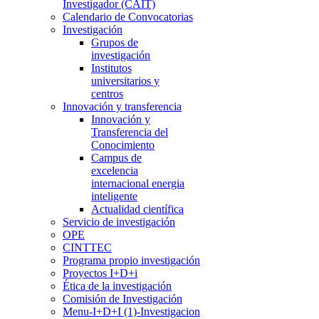
Investigador (CAIT)
Calendario de Convocatorias
Investigación
Grupos de
investigación
Institutos
universitarios y
centros
Innovación y transferencia
Innovación y
Transferencia del
Conocimiento
Campus de
excelencia
internacional energia
inteligente
Actualidad científica
Servicio de investigación
OPE
CINTTEC
Programa propio investigación
Proyectos I+D+i
Ética de la investigación
Comisión de Investigación
Menu-I+D+I (1)-Investigacion