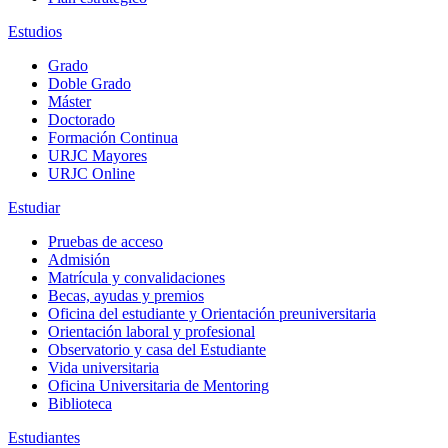
Estudios
Grado
Doble Grado
Máster
Doctorado
Formación Continua
URJC Mayores
URJC Online
Estudiar
Pruebas de acceso
Admisión
Matrícula y convalidaciones
Becas, ayudas y premios
Oficina del estudiante y Orientación preuniversitaria
Orientación laboral y profesional
Observatorio y casa del Estudiante
Vida universitaria
Oficina Universitaria de Mentoring
Biblioteca
Estudiantes