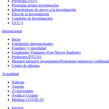
Proyectos I+D+i
Programa propio investigación
Infraestruturas de apoyo a la investigación
Ética de la Investigación
Comisión de Investigación
UCC+i
Internacional
Inicio
Estudiantes internacionales
Erasmus+ y movilidad
Estudiantes Visitantes (Free Mover Students)
Profesores/PTGAS
Blended intensive programmes/Programas intensivos combinad
Centro de idiomas
Actualidad
Noticias
Agenda
25 aniversario
Ayuda a Ucrania
Medidas COVID-19
Intranet