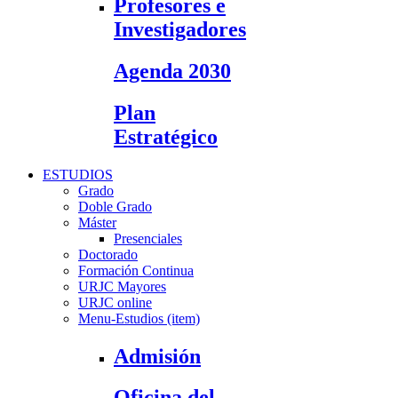
Profesores e
Investigadores
Agenda 2030
Plan
Estratégico
ESTUDIOS
Grado
Doble Grado
Máster
Presenciales
Doctorado
Formación Continua
URJC Mayores
URJC online
Menu-Estudios (item)
Admisión
Oficina del