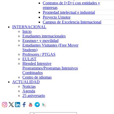
Contratos de I+D+i con entidades y
empresas
Propiedad intelectual e industrial
Proyecto Umotor
Campus de Excelencia Internacional
INTERNACIONAL
Inicio
Estudiantes internacionales
Erasmus+ y movilidad
Estudiantes Visitantes (Free Mover
Students)
Profesores / PTGAS
EULiST
Blended Intensive
Programmes/Programas Intensivos
Combinados
Centro de idiomas
ACTUALIDAD
Noticias
Agenda
25 aniversario