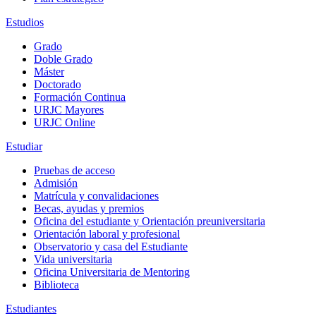
Estudios
Grado
Doble Grado
Máster
Doctorado
Formación Continua
URJC Mayores
URJC Online
Estudiar
Pruebas de acceso
Admisión
Matrícula y convalidaciones
Becas, ayudas y premios
Oficina del estudiante y Orientación preuniversitaria
Orientación laboral y profesional
Observatorio y casa del Estudiante
Vida universitaria
Oficina Universitaria de Mentoring
Biblioteca
Estudiantes