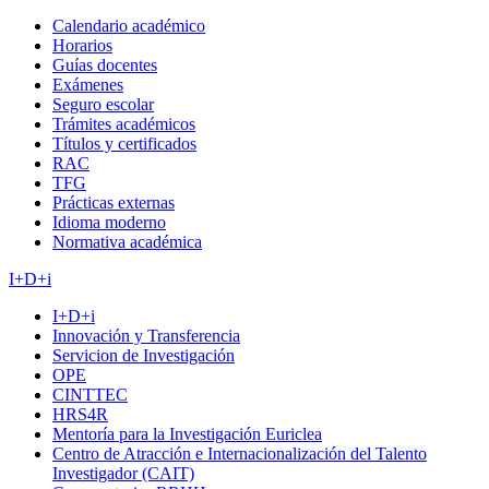
Calendario académico
Horarios
Guías docentes
Exámenes
Seguro escolar
Trámites académicos
Títulos y certificados
RAC
TFG
Prácticas externas
Idioma moderno
Normativa académica
I+D+i
I+D+i
Innovación y Transferencia
Servicion de Investigación
OPE
CINTTEC
HRS4R
Mentoría para la Investigación Euriclea
Centro de Atracción e Internacionalización del Talento
Investigador (CAIT)