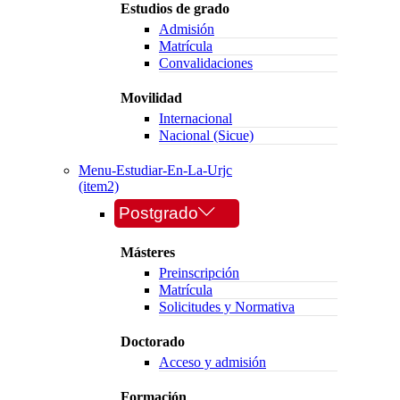
Estudios de grado
Admisión
Matrícula
Convalidaciones
Movilidad
Internacional
Nacional (Sicue)
Menu-Estudiar-En-La-Urjc
(item2)
Postgrado
Másteres
Preinscripción
Matrícula
Solicitudes y Normativa
Doctorado
Acceso y admisión
Formación