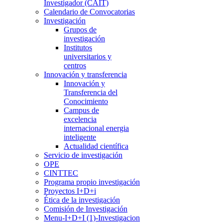
Investigador (CAIT)
Calendario de Convocatorias
Investigación
Grupos de
investigación
Institutos
universitarios y
centros
Innovación y transferencia
Innovación y
Transferencia del
Conocimiento
Campus de
excelencia
internacional energia
inteligente
Actualidad científica
Servicio de investigación
OPE
CINTTEC
Programa propio investigación
Proyectos I+D+i
Ética de la investigación
Comisión de Investigación
Menu-I+D+I (1)-Investigacion