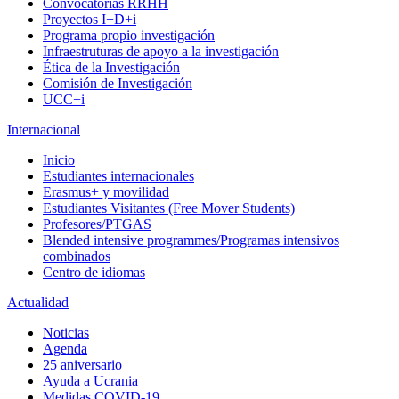
Convocatorias RRHH
Proyectos I+D+i
Programa propio investigación
Infraestruturas de apoyo a la investigación
Ética de la Investigación
Comisión de Investigación
UCC+i
Internacional
Inicio
Estudiantes internacionales
Erasmus+ y movilidad
Estudiantes Visitantes (Free Mover Students)
Profesores/PTGAS
Blended intensive programmes/Programas intensivos
combinados
Centro de idiomas
Actualidad
Noticias
Agenda
25 aniversario
Ayuda a Ucrania
Medidas COVID-19