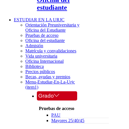
estudiante
ESTUDIAR EN LA URJC
Orientación Preuniversitaria y
Oficina del Estudiante
Pruebas de acceso
Oficina del estudiante
Admisión
Matrícula y convalidaciones
Vida universitaria
Oficina Internacional
Biblioteca
Precios públicos
Becas, ayudas y premios
Menu-Estudiar-En-La-Urjc
(item1)
Grado
Pruebas de acceso
PAU
Mayores 25/40/45