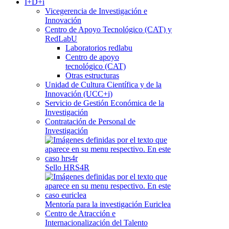
I+D+i
Vicegerencia de Investigación e
Innovación
Centro de Apoyo Tecnológico (CAT) y
RedLabU
Laboratorios redlabu
Centro de apoyo
tecnológico (CAT)
Otras estructuras
Unidad de Cultura Científica y de la
Innovación (UCC+i)
Servicio de Gestión Económica de la
Investigación
Contratación de Personal de
Investigación
Sello HRS4R
Mentoría para la investigación Euriclea
Centro de Atracción e
Internacionalización del Talento