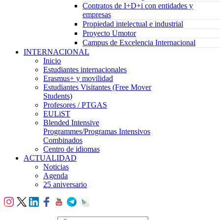
Contratos de I+D+i con entidades y
empresas
Propiedad intelectual e industrial
Proyecto Umotor
Campus de Excelencia Internacional
INTERNACIONAL
Inicio
Estudiantes internacionales
Erasmus+ y movilidad
Estudiantes Visitantes (Free Mover
Students)
Profesores / PTGAS
EULiST
Blended Intensive
Programmes/Programas Intensivos
Combinados
Centro de idiomas
ACTUALIDAD
Noticias
Agenda
25 aniversario