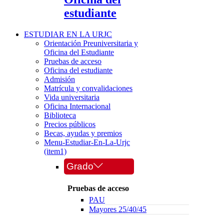
estudiante
ESTUDIAR EN LA URJC
Orientación Preuniversitaria y
Oficina del Estudiante
Pruebas de acceso
Oficina del estudiante
Admisión
Matrícula y convalidaciones
Vida universitaria
Oficina Internacional
Biblioteca
Precios públicos
Becas, ayudas y premios
Menu-Estudiar-En-La-Urjc
(item1)
Grado
Pruebas de acceso
PAU
Mayores 25/40/45