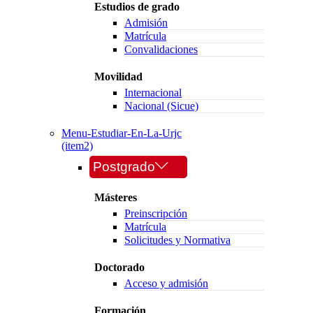
Estudios de grado
Admisión
Matrícula
Convalidaciones
Movilidad
Internacional
Nacional (Sicue)
Menu-Estudiar-En-La-Urjc
(item2)
Postgrado
Másteres
Preinscripción
Matrícula
Solicitudes y Normativa
Doctorado
Acceso y admisión
Formación