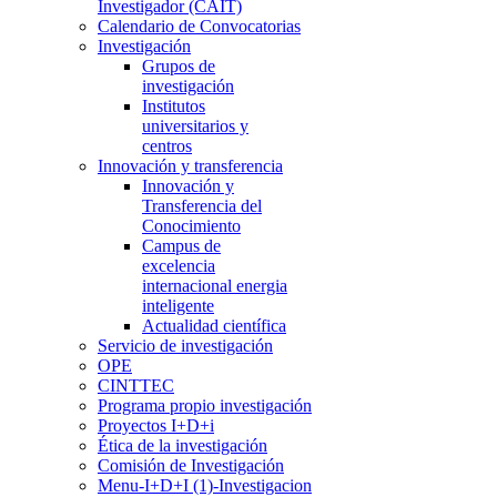
Investigador (CAIT)
Calendario de Convocatorias
Investigación
Grupos de
investigación
Institutos
universitarios y
centros
Innovación y transferencia
Innovación y
Transferencia del
Conocimiento
Campus de
excelencia
internacional energia
inteligente
Actualidad científica
Servicio de investigación
OPE
CINTTEC
Programa propio investigación
Proyectos I+D+i
Ética de la investigación
Comisión de Investigación
Menu-I+D+I (1)-Investigacion