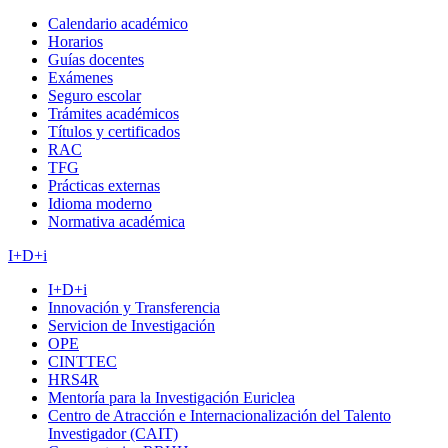
Calendario académico
Horarios
Guías docentes
Exámenes
Seguro escolar
Trámites académicos
Títulos y certificados
RAC
TFG
Prácticas externas
Idioma moderno
Normativa académica
I+D+i
I+D+i
Innovación y Transferencia
Servicion de Investigación
OPE
CINTTEC
HRS4R
Mentoría para la Investigación Euriclea
Centro de Atracción e Internacionalización del Talento
Investigador (CAIT)