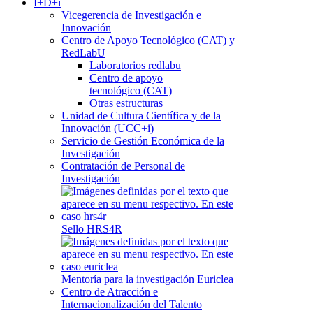
I+D+i
Vicegerencia de Investigación e
Innovación
Centro de Apoyo Tecnológico (CAT) y
RedLabU
Laboratorios redlabu
Centro de apoyo
tecnológico (CAT)
Otras estructuras
Unidad de Cultura Científica y de la
Innovación (UCC+i)
Servicio de Gestión Económica de la
Investigación
Contratación de Personal de
Investigación
Sello HRS4R
Mentoría para la investigación Euriclea
Centro de Atracción e
Internacionalización del Talento