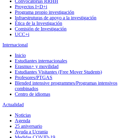
Convocatorias RRHH
Proyectos I+D+i
Programa propio investigación
Infraestruturas de apoyo a la investigación
Ética de la Investigación
Comisión de Investigación
UCC+i
Internacional
Inicio
Estudiantes internacionales
Erasmus+ y movilidad
Estudiantes Visitantes (Free Mover Students)
Profesores/PTGAS
Blended intensive programmes/Programas intensivos
combinados
Centro de idiomas
Actualidad
Noticias
Agenda
25 aniversario
Ayuda a Ucrania
Medidas COVID-19