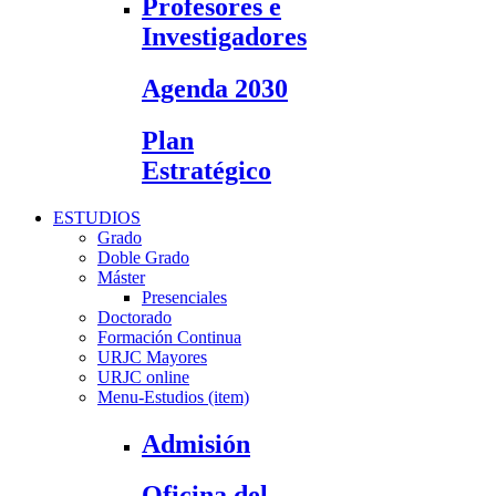
Profesores e
Investigadores
Agenda 2030
Plan
Estratégico
ESTUDIOS
Grado
Doble Grado
Máster
Presenciales
Doctorado
Formación Continua
URJC Mayores
URJC online
Menu-Estudios (item)
Admisión
Oficina del