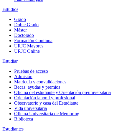
Estudios
Grado
Doble Grado
Máster
Doctorado
Formación Continua
URJC Mayores
URJC Online
Estudiar
Pruebas de acceso
Admisión
Matrícula y convalidaciones
Becas, ayudas y premios
Oficina del estudiante y Orientación preuniversitaria
Orientación laboral y profesional
Observatorio y casa del Estudiante
Vida universitaria
Oficina Universitaria de Mentoring
Biblioteca
Estudiantes