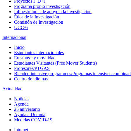
Proyectos I+D+i
Programa propio investigación
Infraestruturas de apoyo a la investigación
Ética de la Investigación
Comisión de Investigación
UCC+i
Internacional
Inicio
Estudiantes internacionales
Erasmus+ y movilidad
Estudiantes Visitantes (Free Mover Students)
Profesores/PTGAS
Blended intensive programmes/Programas intensivos combinad
Centro de idiomas
Actualidad
Noticias
Agenda
25 aniversario
Ayuda a Ucrania
Medidas COVID-19
Intranet