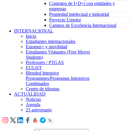
Contratos de I+D+i con entidades y
empresas
Propiedad intelectual e industrial
Proyecto Umotor
Campus de Excelencia Internacional
INTERNACIONAL
Inicio
Estudiantes internacionales
Erasmus+ y movilidad
Estudiantes Visitantes (Free Mover
Students)
Profesores / PTGAS
EULiST
Blended Intensive
Programmes/Programas Intensivos
Combinados
Centro de idiomas
ACTUALIDAD
Noticias
Agenda
25 aniversario