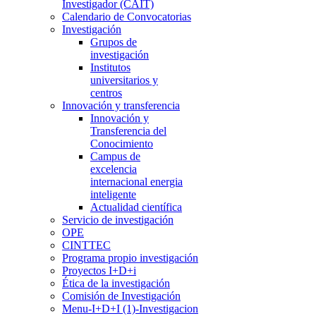
Investigador (CAIT)
Calendario de Convocatorias
Investigación
Grupos de
investigación
Institutos
universitarios y
centros
Innovación y transferencia
Innovación y
Transferencia del
Conocimiento
Campus de
excelencia
internacional energia
inteligente
Actualidad científica
Servicio de investigación
OPE
CINTTEC
Programa propio investigación
Proyectos I+D+i
Ética de la investigación
Comisión de Investigación
Menu-I+D+I (1)-Investigacion