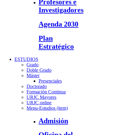
Profesores e
Investigadores
Agenda 2030
Plan
Estratégico
ESTUDIOS
Grado
Doble Grado
Máster
Presenciales
Doctorado
Formación Continua
URJC Mayores
URJC online
Menu-Estudios (item)
Admisión
Oficina del