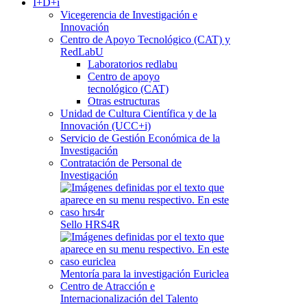
I+D+i
Vicegerencia de Investigación e
Innovación
Centro de Apoyo Tecnológico (CAT) y
RedLabU
Laboratorios redlabu
Centro de apoyo
tecnológico (CAT)
Otras estructuras
Unidad de Cultura Científica y de la
Innovación (UCC+i)
Servicio de Gestión Económica de la
Investigación
Contratación de Personal de
Investigación
Sello HRS4R
Mentoría para la investigación Euriclea
Centro de Atracción e
Internacionalización del Talento