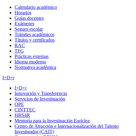
Calendario académico
Horarios
Guías docentes
Exámenes
Seguro escolar
Trámites académicos
Títulos y certificados
RAC
TFG
Prácticas externas
Idioma moderno
Normativa académica
I+D+i
I+D+i
Innovación y Transferencia
Servicion de Investigación
OPE
CINTTEC
HRS4R
Mentoría para la Investigación Euriclea
Centro de Atracción e Internacionalización del Talento
Investigador (CAIT)