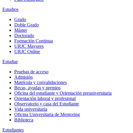
Estudios
Grado
Doble Grado
Máster
Doctorado
Formación Continua
URJC Mayores
URJC Online
Estudiar
Pruebas de acceso
Admisión
Matrícula y convalidaciones
Becas, ayudas y premios
Oficina del estudiante y Orientación preuniversitaria
Orientación laboral y profesional
Observatorio y casa del Estudiante
Vida universitaria
Oficina Universitaria de Mentoring
Biblioteca
Estudiantes