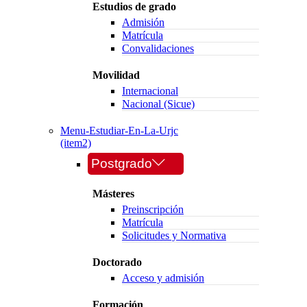
Estudios de grado
Admisión
Matrícula
Convalidaciones
Movilidad
Internacional
Nacional (Sicue)
Menu-Estudiar-En-La-Urjc
(item2)
Postgrado
Másteres
Preinscripción
Matrícula
Solicitudes y Normativa
Doctorado
Acceso y admisión
Formación