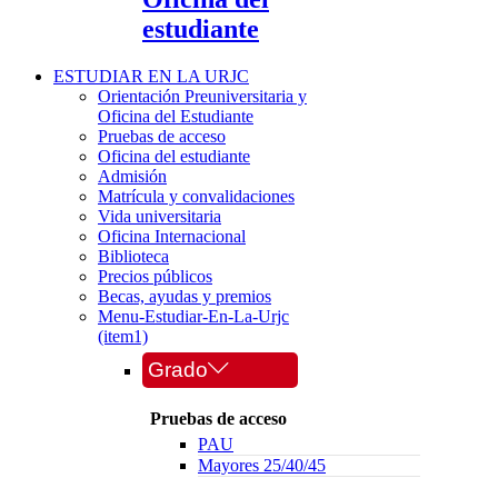
estudiante
ESTUDIAR EN LA URJC
Orientación Preuniversitaria y
Oficina del Estudiante
Pruebas de acceso
Oficina del estudiante
Admisión
Matrícula y convalidaciones
Vida universitaria
Oficina Internacional
Biblioteca
Precios públicos
Becas, ayudas y premios
Menu-Estudiar-En-La-Urjc
(item1)
Grado
Pruebas de acceso
PAU
Mayores 25/40/45