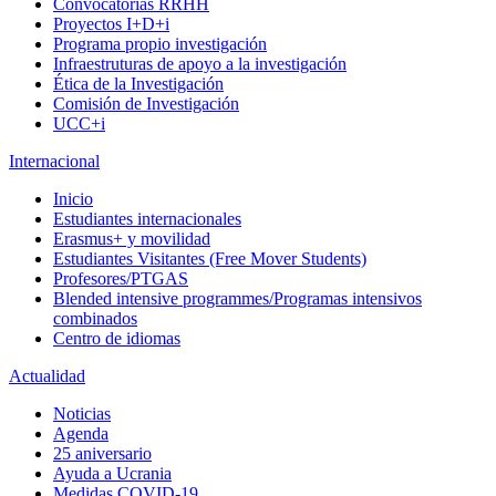
Convocatorias RRHH
Proyectos I+D+i
Programa propio investigación
Infraestruturas de apoyo a la investigación
Ética de la Investigación
Comisión de Investigación
UCC+i
Internacional
Inicio
Estudiantes internacionales
Erasmus+ y movilidad
Estudiantes Visitantes (Free Mover Students)
Profesores/PTGAS
Blended intensive programmes/Programas intensivos
combinados
Centro de idiomas
Actualidad
Noticias
Agenda
25 aniversario
Ayuda a Ucrania
Medidas COVID-19