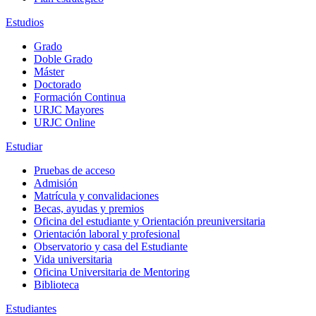
Estudios
Grado
Doble Grado
Máster
Doctorado
Formación Continua
URJC Mayores
URJC Online
Estudiar
Pruebas de acceso
Admisión
Matrícula y convalidaciones
Becas, ayudas y premios
Oficina del estudiante y Orientación preuniversitaria
Orientación laboral y profesional
Observatorio y casa del Estudiante
Vida universitaria
Oficina Universitaria de Mentoring
Biblioteca
Estudiantes