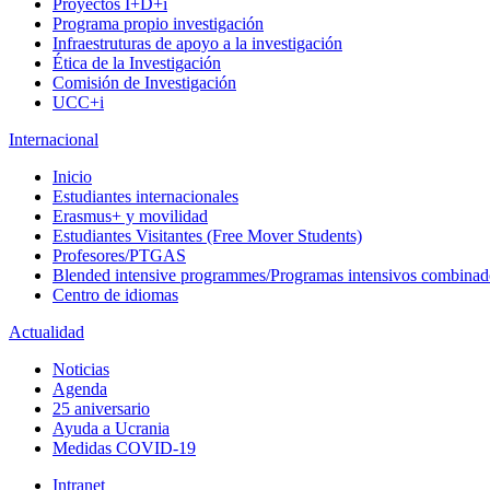
Proyectos I+D+i
Programa propio investigación
Infraestruturas de apoyo a la investigación
Ética de la Investigación
Comisión de Investigación
UCC+i
Internacional
Inicio
Estudiantes internacionales
Erasmus+ y movilidad
Estudiantes Visitantes (Free Mover Students)
Profesores/PTGAS
Blended intensive programmes/Programas intensivos combinad
Centro de idiomas
Actualidad
Noticias
Agenda
25 aniversario
Ayuda a Ucrania
Medidas COVID-19
Intranet