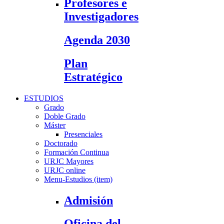
Profesores e
Investigadores
Agenda 2030
Plan
Estratégico
ESTUDIOS
Grado
Doble Grado
Máster
Presenciales
Doctorado
Formación Continua
URJC Mayores
URJC online
Menu-Estudios (item)
Admisión
Oficina del