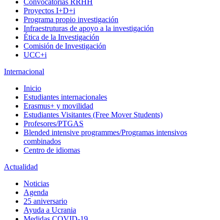
Convocatorias RRHH
Proyectos I+D+i
Programa propio investigación
Infraestruturas de apoyo a la investigación
Ética de la Investigación
Comisión de Investigación
UCC+i
Internacional
Inicio
Estudiantes internacionales
Erasmus+ y movilidad
Estudiantes Visitantes (Free Mover Students)
Profesores/PTGAS
Blended intensive programmes/Programas intensivos
combinados
Centro de idiomas
Actualidad
Noticias
Agenda
25 aniversario
Ayuda a Ucrania
Medidas COVID-19