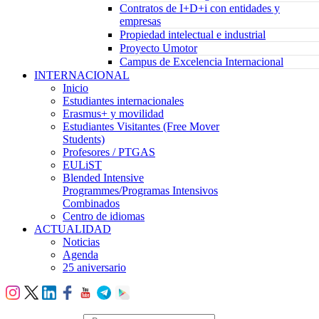
Contratos de I+D+i con entidades y
empresas
Propiedad intelectual e industrial
Proyecto Umotor
Campus de Excelencia Internacional
INTERNACIONAL
Inicio
Estudiantes internacionales
Erasmus+ y movilidad
Estudiantes Visitantes (Free Mover
Students)
Profesores / PTGAS
EULiST
Blended Intensive
Programmes/Programas Intensivos
Combinados
Centro de idiomas
ACTUALIDAD
Noticias
Agenda
25 aniversario