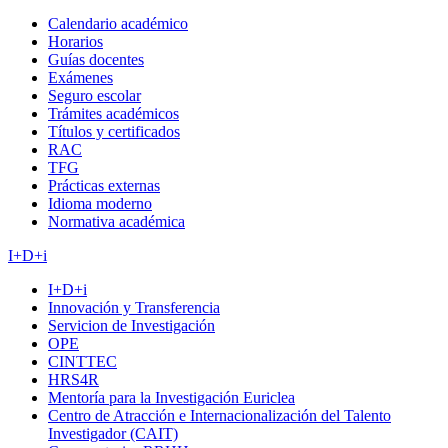
Calendario académico
Horarios
Guías docentes
Exámenes
Seguro escolar
Trámites académicos
Títulos y certificados
RAC
TFG
Prácticas externas
Idioma moderno
Normativa académica
I+D+i
I+D+i
Innovación y Transferencia
Servicion de Investigación
OPE
CINTTEC
HRS4R
Mentoría para la Investigación Euriclea
Centro de Atracción e Internacionalización del Talento
Investigador (CAIT)