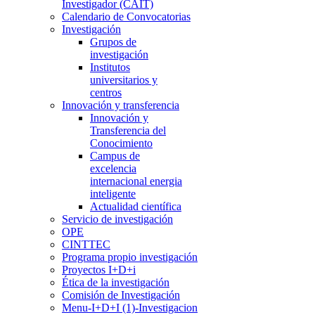
Investigador (CAIT)
Calendario de Convocatorias
Investigación
Grupos de
investigación
Institutos
universitarios y
centros
Innovación y transferencia
Innovación y
Transferencia del
Conocimiento
Campus de
excelencia
internacional energia
inteligente
Actualidad científica
Servicio de investigación
OPE
CINTTEC
Programa propio investigación
Proyectos I+D+i
Ética de la investigación
Comisión de Investigación
Menu-I+D+I (1)-Investigacion