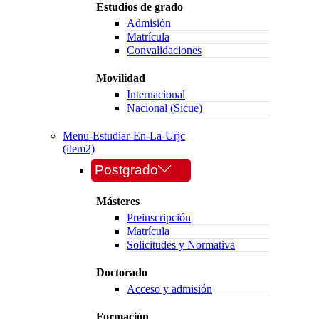
Estudios de grado
Admisión
Matrícula
Convalidaciones
Movilidad
Internacional
Nacional (Sicue)
Menu-Estudiar-En-La-Urjc
(item2)
Postgrado
Másteres
Preinscripción
Matrícula
Solicitudes y Normativa
Doctorado
Acceso y admisión
Formación