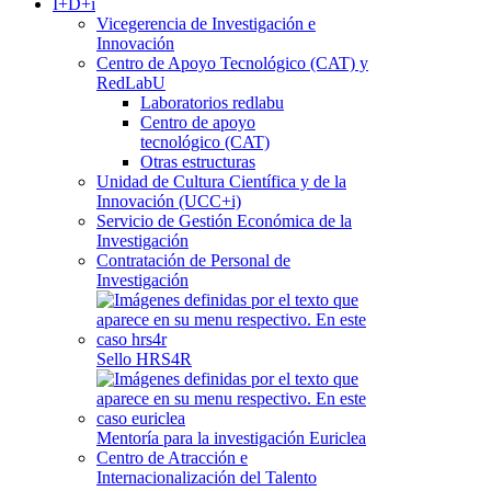
I+D+i
Vicegerencia de Investigación e
Innovación
Centro de Apoyo Tecnológico (CAT) y
RedLabU
Laboratorios redlabu
Centro de apoyo
tecnológico (CAT)
Otras estructuras
Unidad de Cultura Científica y de la
Innovación (UCC+i)
Servicio de Gestión Económica de la
Investigación
Contratación de Personal de
Investigación
Sello HRS4R
Mentoría para la investigación Euriclea
Centro de Atracción e
Internacionalización del Talento