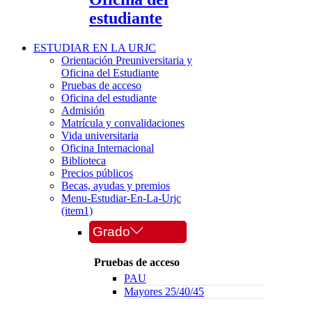
estudiante
ESTUDIAR EN LA URJC
Orientación Preuniversitaria y
Oficina del Estudiante
Pruebas de acceso
Oficina del estudiante
Admisión
Matrícula y convalidaciones
Vida universitaria
Oficina Internacional
Biblioteca
Precios públicos
Becas, ayudas y premios
Menu-Estudiar-En-La-Urjc
(item1)
Grado
Pruebas de acceso
PAU
Mayores 25/40/45