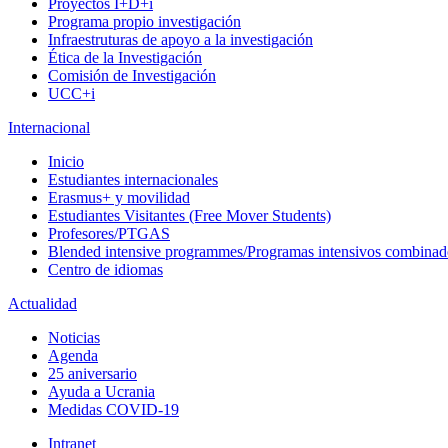
Proyectos I+D+i
Programa propio investigación
Infraestruturas de apoyo a la investigación
Ética de la Investigación
Comisión de Investigación
UCC+i
Internacional
Inicio
Estudiantes internacionales
Erasmus+ y movilidad
Estudiantes Visitantes (Free Mover Students)
Profesores/PTGAS
Blended intensive programmes/Programas intensivos combinad
Centro de idiomas
Actualidad
Noticias
Agenda
25 aniversario
Ayuda a Ucrania
Medidas COVID-19
Intranet