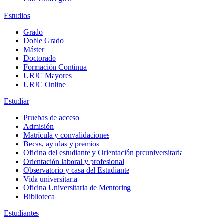
Estudios
Grado
Doble Grado
Máster
Doctorado
Formación Continua
URJC Mayores
URJC Online
Estudiar
Pruebas de acceso
Admisión
Matrícula y convalidaciones
Becas, ayudas y premios
Oficina del estudiante y Orientación preuniversitaria
Orientación laboral y profesional
Observatorio y casa del Estudiante
Vida universitaria
Oficina Universitaria de Mentoring
Biblioteca
Estudiantes