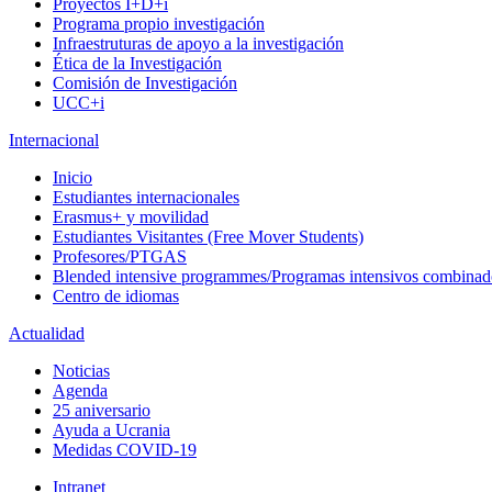
Proyectos I+D+i
Programa propio investigación
Infraestruturas de apoyo a la investigación
Ética de la Investigación
Comisión de Investigación
UCC+i
Internacional
Inicio
Estudiantes internacionales
Erasmus+ y movilidad
Estudiantes Visitantes (Free Mover Students)
Profesores/PTGAS
Blended intensive programmes/Programas intensivos combinad
Centro de idiomas
Actualidad
Noticias
Agenda
25 aniversario
Ayuda a Ucrania
Medidas COVID-19
Intranet