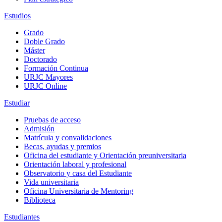
Estudios
Grado
Doble Grado
Máster
Doctorado
Formación Continua
URJC Mayores
URJC Online
Estudiar
Pruebas de acceso
Admisión
Matrícula y convalidaciones
Becas, ayudas y premios
Oficina del estudiante y Orientación preuniversitaria
Orientación laboral y profesional
Observatorio y casa del Estudiante
Vida universitaria
Oficina Universitaria de Mentoring
Biblioteca
Estudiantes