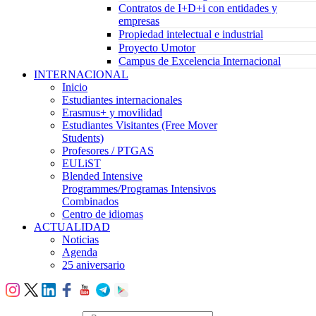
Contratos de I+D+i con entidades y
empresas
Propiedad intelectual e industrial
Proyecto Umotor
Campus de Excelencia Internacional
INTERNACIONAL
Inicio
Estudiantes internacionales
Erasmus+ y movilidad
Estudiantes Visitantes (Free Mover
Students)
Profesores / PTGAS
EULiST
Blended Intensive
Programmes/Programas Intensivos
Combinados
Centro de idiomas
ACTUALIDAD
Noticias
Agenda
25 aniversario