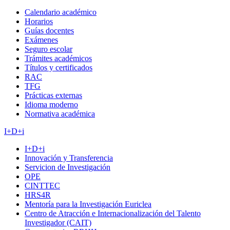
Calendario académico
Horarios
Guías docentes
Exámenes
Seguro escolar
Trámites académicos
Títulos y certificados
RAC
TFG
Prácticas externas
Idioma moderno
Normativa académica
I+D+i
I+D+i
Innovación y Transferencia
Servicion de Investigación
OPE
CINTTEC
HRS4R
Mentoría para la Investigación Euriclea
Centro de Atracción e Internacionalización del Talento
Investigador (CAIT)