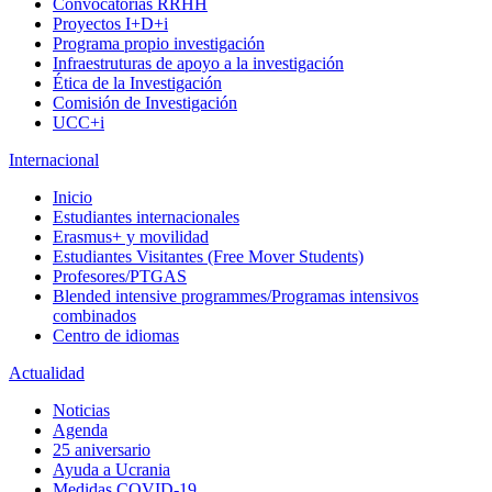
Convocatorias RRHH
Proyectos I+D+i
Programa propio investigación
Infraestruturas de apoyo a la investigación
Ética de la Investigación
Comisión de Investigación
UCC+i
Internacional
Inicio
Estudiantes internacionales
Erasmus+ y movilidad
Estudiantes Visitantes (Free Mover Students)
Profesores/PTGAS
Blended intensive programmes/Programas intensivos
combinados
Centro de idiomas
Actualidad
Noticias
Agenda
25 aniversario
Ayuda a Ucrania
Medidas COVID-19