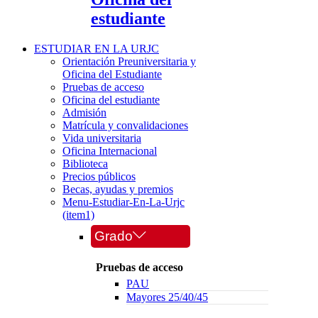
estudiante
ESTUDIAR EN LA URJC
Orientación Preuniversitaria y
Oficina del Estudiante
Pruebas de acceso
Oficina del estudiante
Admisión
Matrícula y convalidaciones
Vida universitaria
Oficina Internacional
Biblioteca
Precios públicos
Becas, ayudas y premios
Menu-Estudiar-En-La-Urjc
(item1)
Grado
Pruebas de acceso
PAU
Mayores 25/40/45