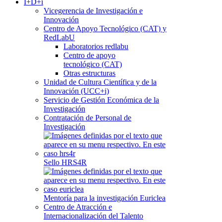
I+D+i
Vicegerencia de Investigación e
Innovación
Centro de Apoyo Tecnológico (CAT) y
RedLabU
Laboratorios redlabu
Centro de apoyo
tecnológico (CAT)
Otras estructuras
Unidad de Cultura Científica y de la
Innovación (UCC+i)
Servicio de Gestión Económica de la
Investigación
Contratación de Personal de
Investigación
Sello HRS4R
Mentoría para la investigación Euriclea
Centro de Atracción e
Internacionalización del Talento