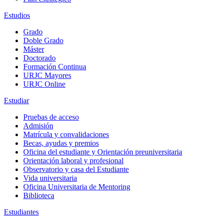
Estudios
Grado
Doble Grado
Máster
Doctorado
Formación Continua
URJC Mayores
URJC Online
Estudiar
Pruebas de acceso
Admisión
Matrícula y convalidaciones
Becas, ayudas y premios
Oficina del estudiante y Orientación preuniversitaria
Orientación laboral y profesional
Observatorio y casa del Estudiante
Vida universitaria
Oficina Universitaria de Mentoring
Biblioteca
Estudiantes