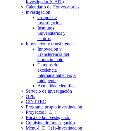
Investigador (CAIT)
Calendario de Convocatorias
Investigación
Grupos de
investigación
Institutos
universitarios y
centros
Innovación y transferencia
Innovación y
Transferencia del
Conocimiento
Campus de
excelencia
internacional energia
inteligente
Actualidad científica
Servicio de investigación
OPE
CINTTEC
Programa propio investigación
Proyectos I+D+i
Ética de la investigación
Comisión de Investigación
Menu-I+D+I (1)-Investigacion