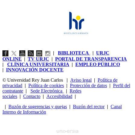
|
BIBLIOTECA
|
URJC
ONLINE
|
TV URJC
|
PORTAL DE TRANSPARENCIA
|
CLÍNICA UNIVERSITARIA
|
EMPLEO PÚBLICO
|
INNOVACIÓN DOCENTE
© Universidad Rey Juan Carlos
|
Aviso legal
|
Política de
privacidad
|
Política de cookies
|
Protección de datos
|
Perfil del
contratante
|
Sede Electrónica
|
Redes
sociales
|
Contacto
|
Accesibilidad
|
|
Buzón de sugerencias y quejas
|
Buzón del rector
|
Canal
Interno de Información