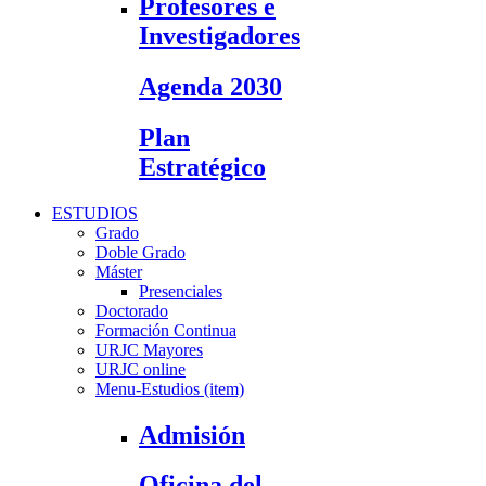
Profesores e
Investigadores
Agenda 2030
Plan
Estratégico
ESTUDIOS
Grado
Doble Grado
Máster
Presenciales
Doctorado
Formación Continua
URJC Mayores
URJC online
Menu-Estudios (item)
Admisión
Oficina del