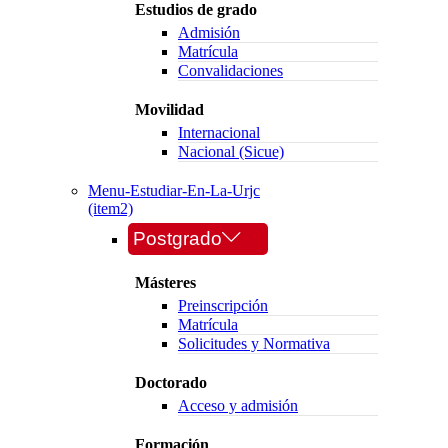
Estudios de grado
Admisión
Matrícula
Convalidaciones
Movilidad
Internacional
Nacional (Sicue)
Menu-Estudiar-En-La-Urjc
(item2)
Postgrado
Másteres
Preinscripción
Matrícula
Solicitudes y Normativa
Doctorado
Acceso y admisión
Formación