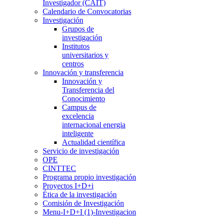
Investigador (CAIT)
Calendario de Convocatorias
Investigación
Grupos de
investigación
Institutos
universitarios y
centros
Innovación y transferencia
Innovación y
Transferencia del
Conocimiento
Campus de
excelencia
internacional energia
inteligente
Actualidad científica
Servicio de investigación
OPE
CINTTEC
Programa propio investigación
Proyectos I+D+i
Ética de la investigación
Comisión de Investigación
Menu-I+D+I (1)-Investigacion