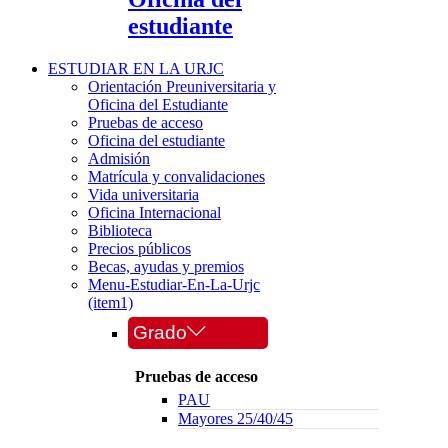
estudiante
ESTUDIAR EN LA URJC
Orientación Preuniversitaria y
Oficina del Estudiante
Pruebas de acceso
Oficina del estudiante
Admisión
Matrícula y convalidaciones
Vida universitaria
Oficina Internacional
Biblioteca
Precios públicos
Becas, ayudas y premios
Menu-Estudiar-En-La-Urjc
(item1)
Grado
Pruebas de acceso
PAU
Mayores 25/40/45