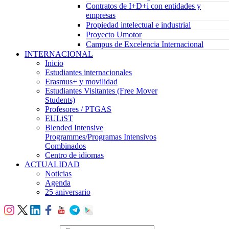
Contratos de I+D+i con entidades y
empresas
Propiedad intelectual e industrial
Proyecto Umotor
Campus de Excelencia Internacional
INTERNACIONAL
Inicio
Estudiantes internacionales
Erasmus+ y movilidad
Estudiantes Visitantes (Free Mover
Students)
Profesores / PTGAS
EULiST
Blended Intensive
Programmes/Programas Intensivos
Combinados
Centro de idiomas
ACTUALIDAD
Noticias
Agenda
25 aniversario