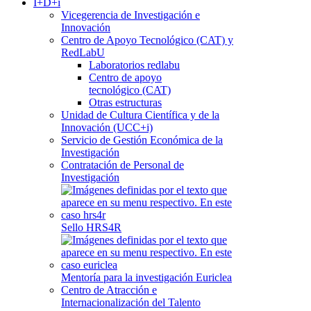
I+D+i
Vicegerencia de Investigación e
Innovación
Centro de Apoyo Tecnológico (CAT) y
RedLabU
Laboratorios redlabu
Centro de apoyo
tecnológico (CAT)
Otras estructuras
Unidad de Cultura Científica y de la
Innovación (UCC+i)
Servicio de Gestión Económica de la
Investigación
Contratación de Personal de
Investigación
Sello HRS4R
Mentoría para la investigación Euriclea
Centro de Atracción e
Internacionalización del Talento