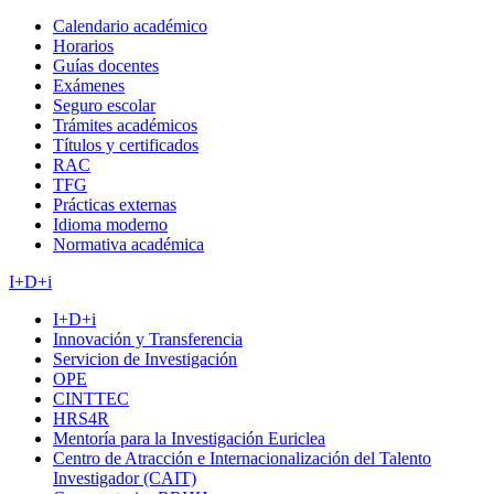
Calendario académico
Horarios
Guías docentes
Exámenes
Seguro escolar
Trámites académicos
Títulos y certificados
RAC
TFG
Prácticas externas
Idioma moderno
Normativa académica
I+D+i
I+D+i
Innovación y Transferencia
Servicion de Investigación
OPE
CINTTEC
HRS4R
Mentoría para la Investigación Euriclea
Centro de Atracción e Internacionalización del Talento
Investigador (CAIT)