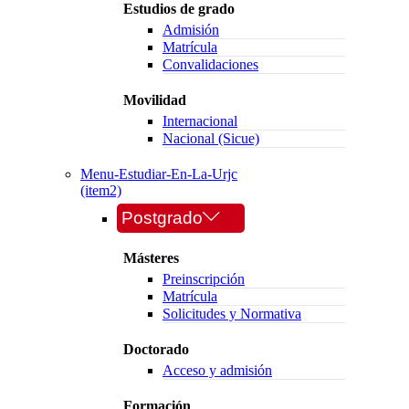
Estudios de grado
Admisión
Matrícula
Convalidaciones
Movilidad
Internacional
Nacional (Sicue)
Menu-Estudiar-En-La-Urjc
(item2)
Postgrado
Másteres
Preinscripción
Matrícula
Solicitudes y Normativa
Doctorado
Acceso y admisión
Formación