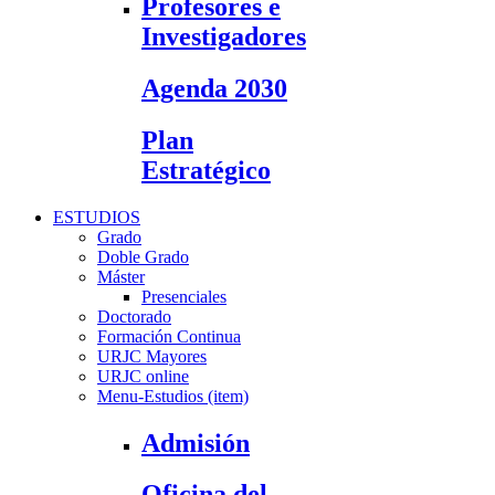
Profesores e
Investigadores
Agenda 2030
Plan
Estratégico
ESTUDIOS
Grado
Doble Grado
Máster
Presenciales
Doctorado
Formación Continua
URJC Mayores
URJC online
Menu-Estudios (item)
Admisión
Oficina del