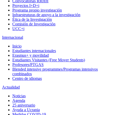
Convocatorias RRHH
Proyectos I+D+i
Programa propio investigación
Infraestruturas de apoyo a la investigación
Ética de la Investigación
Comisión de Investigación
UCC+i
Internacional
Inicio
Estudiantes internacionales
Erasmus+ y movilidad
Estudiantes Visitantes (Free Mover Students)
Profesores/PTGAS
Blended intensive programmes/Programas intensivos
combinados
Centro de idiomas
Actualidad
Noticias
Agenda
25 aniversario
Ayuda a Ucrania
Medidas COVID-19