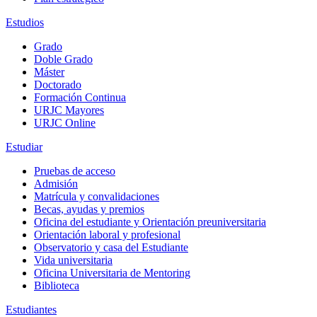
Estudios
Grado
Doble Grado
Máster
Doctorado
Formación Continua
URJC Mayores
URJC Online
Estudiar
Pruebas de acceso
Admisión
Matrícula y convalidaciones
Becas, ayudas y premios
Oficina del estudiante y Orientación preuniversitaria
Orientación laboral y profesional
Observatorio y casa del Estudiante
Vida universitaria
Oficina Universitaria de Mentoring
Biblioteca
Estudiantes