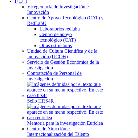
I+D+i
Vicegerencia de Investigación e
Innovación
Centro de Apoyo Tecnológico (CAT) y
RedLabU
Laboratorios redlabu
Centro de apoyo
tecnológico (CAT)
Otras estructuras
Unidad de Cultura Científica y de la
Innovación (UCC+i)
Servicio de Gestión Económica de la
Investigación
Contratación de Personal de
Investigación
Sello HRS4R
Mentoría para la investigación Euriclea
Centro de Atracción e
Internacionalización del Talento