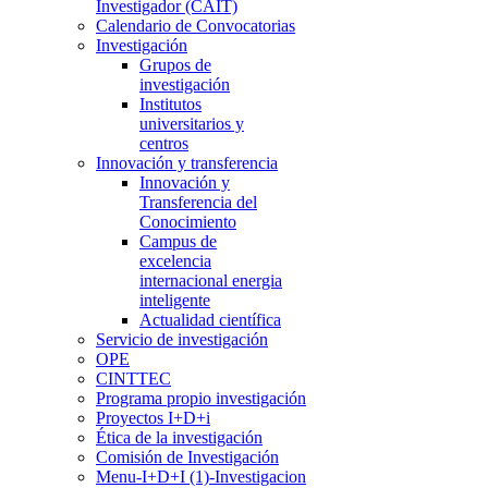
Investigador (CAIT)
Calendario de Convocatorias
Investigación
Grupos de
investigación
Institutos
universitarios y
centros
Innovación y transferencia
Innovación y
Transferencia del
Conocimiento
Campus de
excelencia
internacional energia
inteligente
Actualidad científica
Servicio de investigación
OPE
CINTTEC
Programa propio investigación
Proyectos I+D+i
Ética de la investigación
Comisión de Investigación
Menu-I+D+I (1)-Investigacion