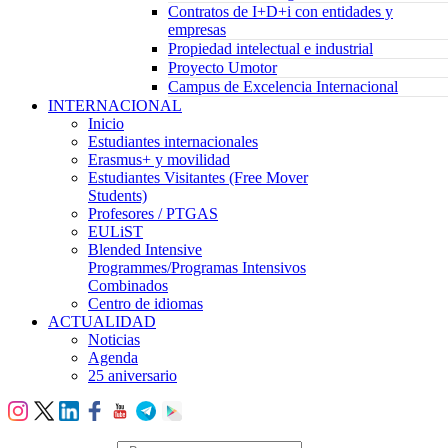
Contratos de I+D+i con entidades y
empresas
Propiedad intelectual e industrial
Proyecto Umotor
Campus de Excelencia Internacional
INTERNACIONAL
Inicio
Estudiantes internacionales
Erasmus+ y movilidad
Estudiantes Visitantes (Free Mover
Students)
Profesores / PTGAS
EULiST
Blended Intensive
Programmes/Programas Intensivos
Combinados
Centro de idiomas
ACTUALIDAD
Noticias
Agenda
25 aniversario