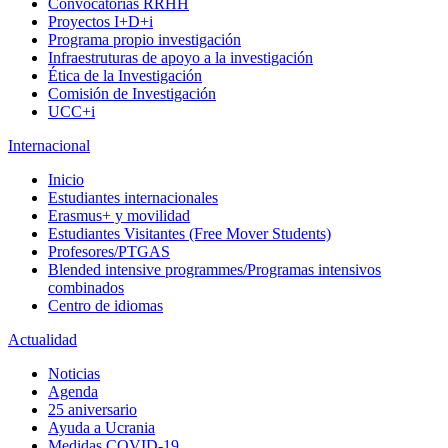
Convocatorias RRHH
Proyectos I+D+i
Programa propio investigación
Infraestruturas de apoyo a la investigación
Ética de la Investigación
Comisión de Investigación
UCC+i
Internacional
Inicio
Estudiantes internacionales
Erasmus+ y movilidad
Estudiantes Visitantes (Free Mover Students)
Profesores/PTGAS
Blended intensive programmes/Programas intensivos
combinados
Centro de idiomas
Actualidad
Noticias
Agenda
25 aniversario
Ayuda a Ucrania
Medidas COVID-19