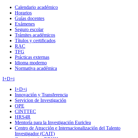
Calendario académico
Horarios
Guías docentes
Exámenes
Seguro escolar
Trámites académicos
Títulos y certificados
RAC
TFG
Prácticas externas
Idioma moderno
Normativa académica
I+D+i
I+D+i
Innovación y Transferencia
Servicion de Investigación
OPE
CINTTEC
HRS4R
Mentoría para la Investigación Euriclea
Centro de Atracción e Internacionalización del Talento
Investigador (CAIT)