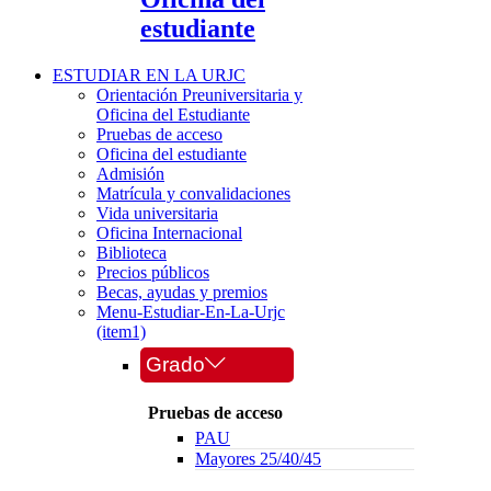
estudiante
ESTUDIAR EN LA URJC
Orientación Preuniversitaria y
Oficina del Estudiante
Pruebas de acceso
Oficina del estudiante
Admisión
Matrícula y convalidaciones
Vida universitaria
Oficina Internacional
Biblioteca
Precios públicos
Becas, ayudas y premios
Menu-Estudiar-En-La-Urjc
(item1)
Grado
Pruebas de acceso
PAU
Mayores 25/40/45