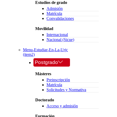
Estudios de grado
Admisión
Matrícula
Convalidaciones
Movilidad
Internacional
Nacional (Sicue)
Menu-Estudiar-En-La-Urjc
(item2)
Postgrado
Másteres
Preinscripción
Matrícula
Solicitudes y Normativa
Doctorado
Acceso y admisión
Formación