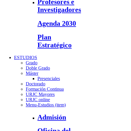
Profesores e
Investigadores
Agenda 2030
Plan
Estratégico
ESTUDIOS
Grado
Doble Grado
Máster
Presenciales
Doctorado
Formación Continua
URJC Mayores
URJC online
Menu-Estudios (item)
Admisión
Oficina del