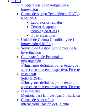
I+D+i
Vicegerencia de Investigación e
Innovación
Centro de Apoyo Tecnológico (CAT) y
RedLabU
Laboratorios redlabu
Centro de apoyo
tecnológico (CAT)
Otras estructuras
Unidad de Cultura Científica y de la
Innovación (UCC+i)
Servicio de Gestión Económica de la
Investigación
Contratación de Personal de
Investigación
Sello HRS4R
Mentoría para la investigación Euriclea
Centro de Atracción e
Internacionalización del Talento