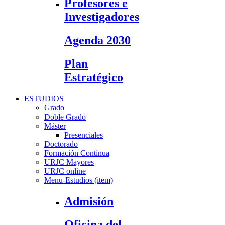
Profesores e
Investigadores
Agenda 2030
Plan
Estratégico
ESTUDIOS
Grado
Doble Grado
Máster
Presenciales
Doctorado
Formación Continua
URJC Mayores
URJC online
Menu-Estudios (item)
Admisión
Oficina del