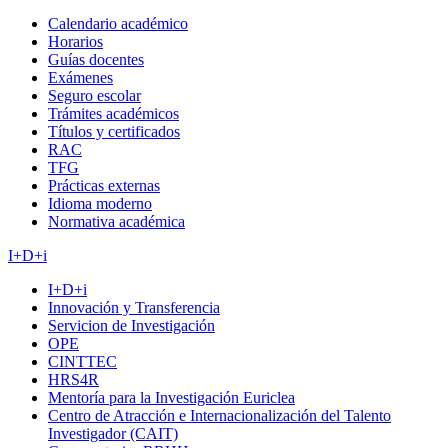
Calendario académico
Horarios
Guías docentes
Exámenes
Seguro escolar
Trámites académicos
Títulos y certificados
RAC
TFG
Prácticas externas
Idioma moderno
Normativa académica
I+D+i
I+D+i
Innovación y Transferencia
Servicion de Investigación
OPE
CINTTEC
HRS4R
Mentoría para la Investigación Euriclea
Centro de Atracción e Internacionalización del Talento
Investigador (CAIT)