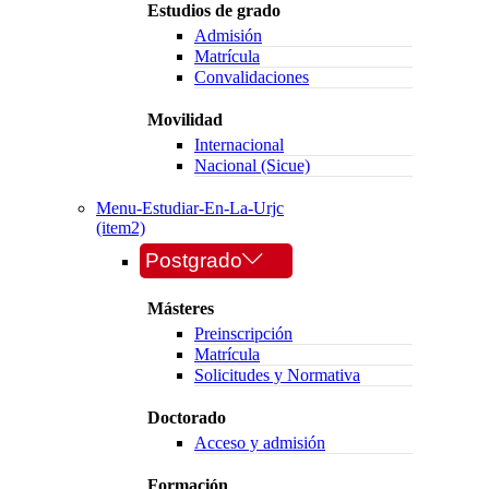
Estudios de grado
Admisión
Matrícula
Convalidaciones
Movilidad
Internacional
Nacional (Sicue)
Menu-Estudiar-En-La-Urjc
(item2)
Postgrado
Másteres
Preinscripción
Matrícula
Solicitudes y Normativa
Doctorado
Acceso y admisión
Formación