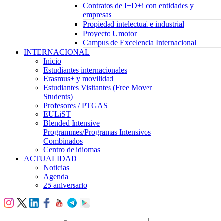
Contratos de I+D+i con entidades y
empresas
Propiedad intelectual e industrial
Proyecto Umotor
Campus de Excelencia Internacional
INTERNACIONAL
Inicio
Estudiantes internacionales
Erasmus+ y movilidad
Estudiantes Visitantes (Free Mover
Students)
Profesores / PTGAS
EULiST
Blended Intensive
Programmes/Programas Intensivos
Combinados
Centro de idiomas
ACTUALIDAD
Noticias
Agenda
25 aniversario