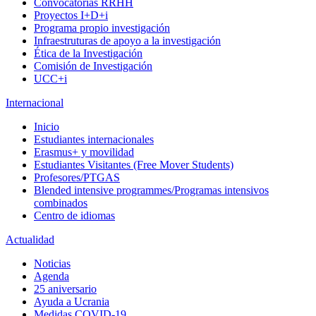
Convocatorias RRHH
Proyectos I+D+i
Programa propio investigación
Infraestruturas de apoyo a la investigación
Ética de la Investigación
Comisión de Investigación
UCC+i
Internacional
Inicio
Estudiantes internacionales
Erasmus+ y movilidad
Estudiantes Visitantes (Free Mover Students)
Profesores/PTGAS
Blended intensive programmes/Programas intensivos
combinados
Centro de idiomas
Actualidad
Noticias
Agenda
25 aniversario
Ayuda a Ucrania
Medidas COVID-19