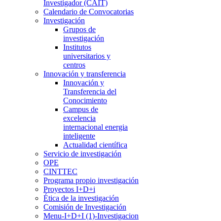
Investigador (CAIT)
Calendario de Convocatorias
Investigación
Grupos de
investigación
Institutos
universitarios y
centros
Innovación y transferencia
Innovación y
Transferencia del
Conocimiento
Campus de
excelencia
internacional energia
inteligente
Actualidad científica
Servicio de investigación
OPE
CINTTEC
Programa propio investigación
Proyectos I+D+i
Ética de la investigación
Comisión de Investigación
Menu-I+D+I (1)-Investigacion