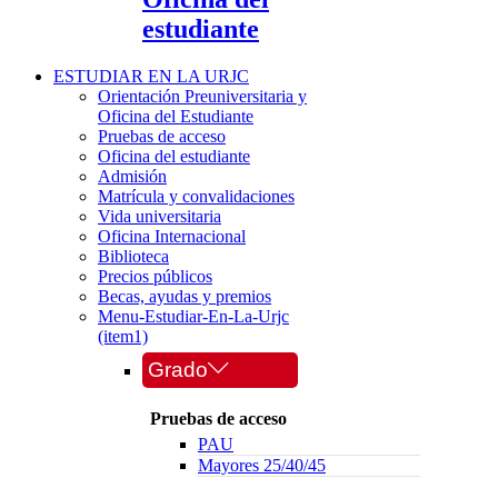
estudiante
ESTUDIAR EN LA URJC
Orientación Preuniversitaria y
Oficina del Estudiante
Pruebas de acceso
Oficina del estudiante
Admisión
Matrícula y convalidaciones
Vida universitaria
Oficina Internacional
Biblioteca
Precios públicos
Becas, ayudas y premios
Menu-Estudiar-En-La-Urjc
(item1)
Grado
Pruebas de acceso
PAU
Mayores 25/40/45