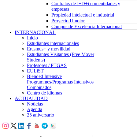
Contratos de I+D+i con entidades y
empresas
Propiedad intelectual e industrial
Proyecto Umotor
Campus de Excelencia Internacional
INTERNACIONAL
Inicio
Estudiantes internacionales
Erasmus+ y movilidad
Estudiantes Visitantes (Free Mover
Students)
Profesores / PTGAS
EULiST
Blended Intensive
Programmes/Programas Intensivos
Combinados
Centro de idiomas
ACTUALIDAD
Noticias
Agenda
25 aniversario