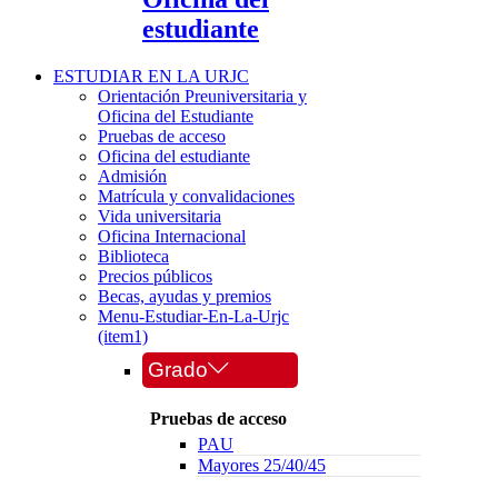
estudiante
ESTUDIAR EN LA URJC
Orientación Preuniversitaria y
Oficina del Estudiante
Pruebas de acceso
Oficina del estudiante
Admisión
Matrícula y convalidaciones
Vida universitaria
Oficina Internacional
Biblioteca
Precios públicos
Becas, ayudas y premios
Menu-Estudiar-En-La-Urjc
(item1)
Grado
Pruebas de acceso
PAU
Mayores 25/40/45