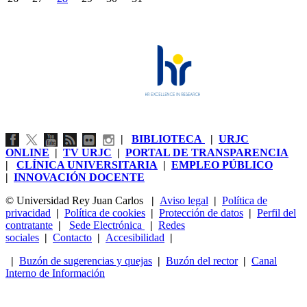
|
BIBLIOTECA
|
URJC
ONLINE
|
TV URJC
|
PORTAL DE TRANSPARENCIA
|
CLÍNICA UNIVERSITARIA
|
EMPLEO PÚBLICO
|
INNOVACIÓN DOCENTE
© Universidad Rey Juan Carlos
|
Aviso legal
|
Política de
privacidad
|
Política de cookies
|
Protección de datos
|
Perfil del
contratante
|
Sede Electrónica
|
Redes
sociales
|
Contacto
|
Accesibilidad
|
|
Buzón de sugerencias y quejas
|
Buzón del rector
|
Canal
Interno de Información