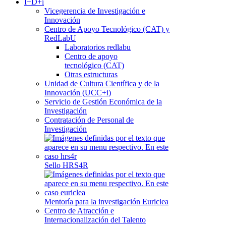
I+D+i
Vicegerencia de Investigación e
Innovación
Centro de Apoyo Tecnológico (CAT) y
RedLabU
Laboratorios redlabu
Centro de apoyo
tecnológico (CAT)
Otras estructuras
Unidad de Cultura Científica y de la
Innovación (UCC+i)
Servicio de Gestión Económica de la
Investigación
Contratación de Personal de
Investigación
Sello HRS4R
Mentoría para la investigación Euriclea
Centro de Atracción e
Internacionalización del Talento