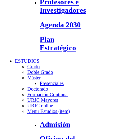
Profesores e
Investigadores
Agenda 2030
Plan
Estratégico
ESTUDIOS
Grado
Doble Grado
Máster
Presenciales
Doctorado
Formación Continua
URJC Mayores
URJC online
Menu-Estudios (item)
Admisión
Oficina del