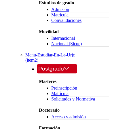
Estudios de grado
Admisión
Matrícula
Convalidaciones
Movilidad
Internacional
Nacional (Sicue)
Menu-Estudiar-En-La-Urjc
(item2)
Postgrado
Másteres
Preinscripción
Matrícula
Solicitudes y Normativa
Doctorado
Acceso y admisión
Formación