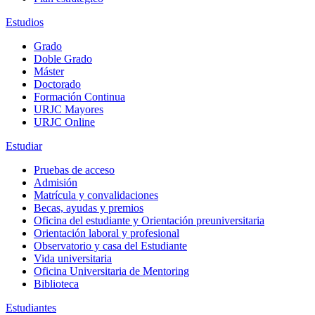
Estudios
Grado
Doble Grado
Máster
Doctorado
Formación Continua
URJC Mayores
URJC Online
Estudiar
Pruebas de acceso
Admisión
Matrícula y convalidaciones
Becas, ayudas y premios
Oficina del estudiante y Orientación preuniversitaria
Orientación laboral y profesional
Observatorio y casa del Estudiante
Vida universitaria
Oficina Universitaria de Mentoring
Biblioteca
Estudiantes