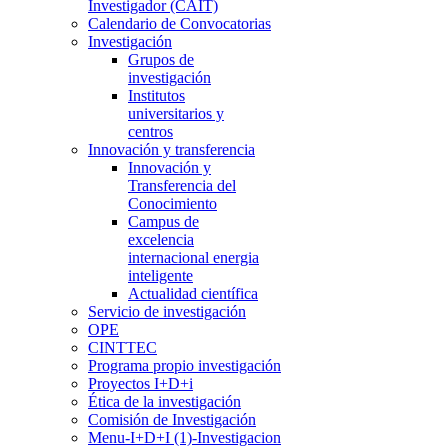
Investigador (CAIT)
Calendario de Convocatorias
Investigación
Grupos de
investigación
Institutos
universitarios y
centros
Innovación y transferencia
Innovación y
Transferencia del
Conocimiento
Campus de
excelencia
internacional energia
inteligente
Actualidad científica
Servicio de investigación
OPE
CINTTEC
Programa propio investigación
Proyectos I+D+i
Ética de la investigación
Comisión de Investigación
Menu-I+D+I (1)-Investigacion