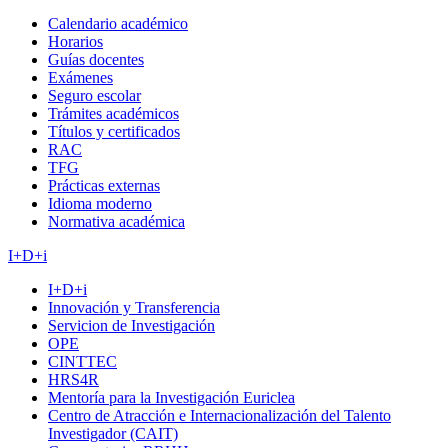
Calendario académico
Horarios
Guías docentes
Exámenes
Seguro escolar
Trámites académicos
Títulos y certificados
RAC
TFG
Prácticas externas
Idioma moderno
Normativa académica
I+D+i
I+D+i
Innovación y Transferencia
Servicion de Investigación
OPE
CINTTEC
HRS4R
Mentoría para la Investigación Euriclea
Centro de Atracción e Internacionalización del Talento
Investigador (CAIT)