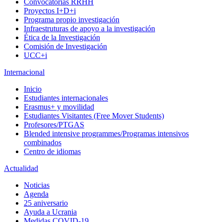
Convocatorias RRHH
Proyectos I+D+i
Programa propio investigación
Infraestruturas de apoyo a la investigación
Ética de la Investigación
Comisión de Investigación
UCC+i
Internacional
Inicio
Estudiantes internacionales
Erasmus+ y movilidad
Estudiantes Visitantes (Free Mover Students)
Profesores/PTGAS
Blended intensive programmes/Programas intensivos
combinados
Centro de idiomas
Actualidad
Noticias
Agenda
25 aniversario
Ayuda a Ucrania
Medidas COVID-19