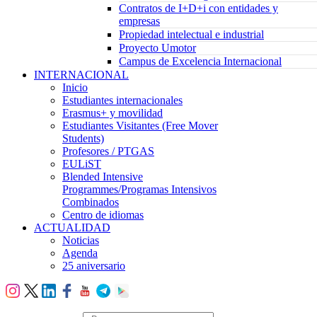
Contratos de I+D+i con entidades y
empresas
Propiedad intelectual e industrial
Proyecto Umotor
Campus de Excelencia Internacional
INTERNACIONAL
Inicio
Estudiantes internacionales
Erasmus+ y movilidad
Estudiantes Visitantes (Free Mover
Students)
Profesores / PTGAS
EULiST
Blended Intensive
Programmes/Programas Intensivos
Combinados
Centro de idiomas
ACTUALIDAD
Noticias
Agenda
25 aniversario