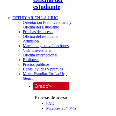
estudiante
ESTUDIAR EN LA URJC
Orientación Preuniversitaria y
Oficina del Estudiante
Pruebas de acceso
Oficina del estudiante
Admisión
Matrícula y convalidaciones
Vida universitaria
Oficina Internacional
Biblioteca
Precios públicos
Becas, ayudas y premios
Menu-Estudiar-En-La-Urjc
(item1)
Grado
Pruebas de acceso
PAU
Mayores 25/40/45