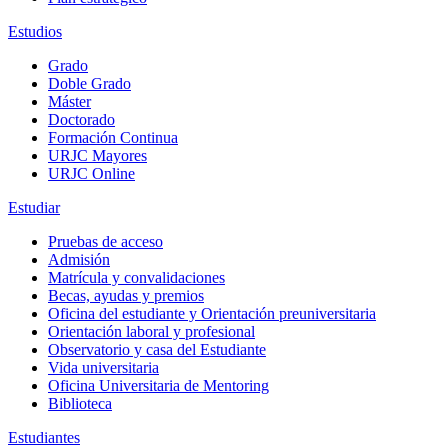
Estudios
Grado
Doble Grado
Máster
Doctorado
Formación Continua
URJC Mayores
URJC Online
Estudiar
Pruebas de acceso
Admisión
Matrícula y convalidaciones
Becas, ayudas y premios
Oficina del estudiante y Orientación preuniversitaria
Orientación laboral y profesional
Observatorio y casa del Estudiante
Vida universitaria
Oficina Universitaria de Mentoring
Biblioteca
Estudiantes