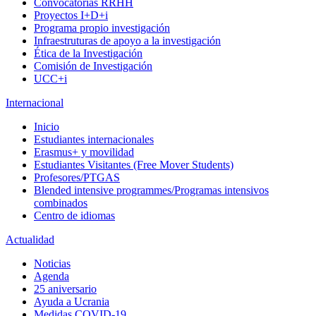
Convocatorias RRHH
Proyectos I+D+i
Programa propio investigación
Infraestruturas de apoyo a la investigación
Ética de la Investigación
Comisión de Investigación
UCC+i
Internacional
Inicio
Estudiantes internacionales
Erasmus+ y movilidad
Estudiantes Visitantes (Free Mover Students)
Profesores/PTGAS
Blended intensive programmes/Programas intensivos
combinados
Centro de idiomas
Actualidad
Noticias
Agenda
25 aniversario
Ayuda a Ucrania
Medidas COVID-19