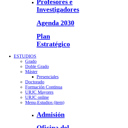
Profesores e
Investigadores
Agenda 2030
Plan
Estratégico
ESTUDIOS
Grado
Doble Grado
Máster
Presenciales
Doctorado
Formación Continua
URJC Mayores
URJC online
Menu-Estudios (item)
Admisión
Oficina del