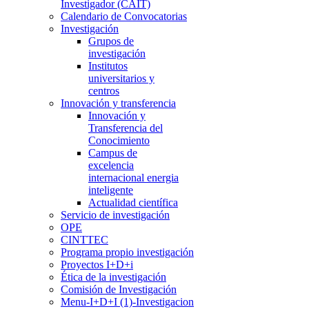
Investigador (CAIT)
Calendario de Convocatorias
Investigación
Grupos de
investigación
Institutos
universitarios y
centros
Innovación y transferencia
Innovación y
Transferencia del
Conocimiento
Campus de
excelencia
internacional energia
inteligente
Actualidad científica
Servicio de investigación
OPE
CINTTEC
Programa propio investigación
Proyectos I+D+i
Ética de la investigación
Comisión de Investigación
Menu-I+D+I (1)-Investigacion