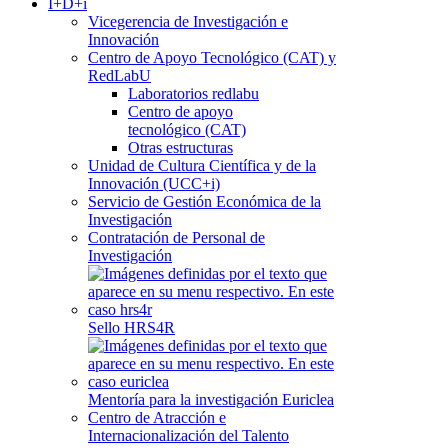
I+D+i
Vicegerencia de Investigación e
Innovación
Centro de Apoyo Tecnológico (CAT) y
RedLabU
Laboratorios redlabu
Centro de apoyo
tecnológico (CAT)
Otras estructuras
Unidad de Cultura Científica y de la
Innovación (UCC+i)
Servicio de Gestión Económica de la
Investigación
Contratación de Personal de
Investigación
Sello HRS4R
Mentoría para la investigación Euriclea
Centro de Atracción e
Internacionalización del Talento