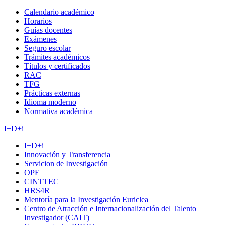
Calendario académico
Horarios
Guías docentes
Exámenes
Seguro escolar
Trámites académicos
Títulos y certificados
RAC
TFG
Prácticas externas
Idioma moderno
Normativa académica
I+D+i
I+D+i
Innovación y Transferencia
Servicion de Investigación
OPE
CINTTEC
HRS4R
Mentoría para la Investigación Euriclea
Centro de Atracción e Internacionalización del Talento
Investigador (CAIT)