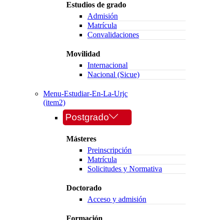
Estudios de grado
Admisión
Matrícula
Convalidaciones
Movilidad
Internacional
Nacional (Sicue)
Menu-Estudiar-En-La-Urjc
(item2)
Postgrado
Másteres
Preinscripción
Matrícula
Solicitudes y Normativa
Doctorado
Acceso y admisión
Formación