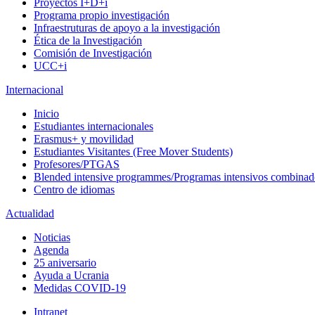
Proyectos I+D+i
Programa propio investigación
Infraestruturas de apoyo a la investigación
Ética de la Investigación
Comisión de Investigación
UCC+i
Internacional
Inicio
Estudiantes internacionales
Erasmus+ y movilidad
Estudiantes Visitantes (Free Mover Students)
Profesores/PTGAS
Blended intensive programmes/Programas intensivos combinad
Centro de idiomas
Actualidad
Noticias
Agenda
25 aniversario
Ayuda a Ucrania
Medidas COVID-19
Intranet