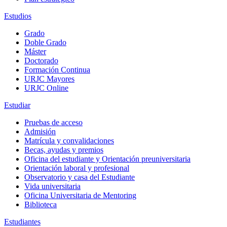
Estudios
Grado
Doble Grado
Máster
Doctorado
Formación Continua
URJC Mayores
URJC Online
Estudiar
Pruebas de acceso
Admisión
Matrícula y convalidaciones
Becas, ayudas y premios
Oficina del estudiante y Orientación preuniversitaria
Orientación laboral y profesional
Observatorio y casa del Estudiante
Vida universitaria
Oficina Universitaria de Mentoring
Biblioteca
Estudiantes