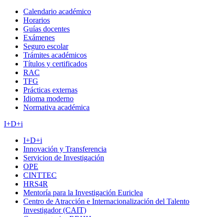
Calendario académico
Horarios
Guías docentes
Exámenes
Seguro escolar
Trámites académicos
Títulos y certificados
RAC
TFG
Prácticas externas
Idioma moderno
Normativa académica
I+D+i
I+D+i
Innovación y Transferencia
Servicion de Investigación
OPE
CINTTEC
HRS4R
Mentoría para la Investigación Euriclea
Centro de Atracción e Internacionalización del Talento
Investigador (CAIT)