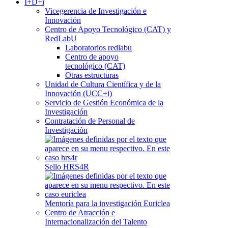
I+D+i
Vicegerencia de Investigación e
Innovación
Centro de Apoyo Tecnológico (CAT) y
RedLabU
Laboratorios redlabu
Centro de apoyo
tecnológico (CAT)
Otras estructuras
Unidad de Cultura Científica y de la
Innovación (UCC+i)
Servicio de Gestión Económica de la
Investigación
Contratación de Personal de
Investigación
Sello HRS4R
Mentoría para la investigación Euriclea
Centro de Atracción e
Internacionalización del Talento