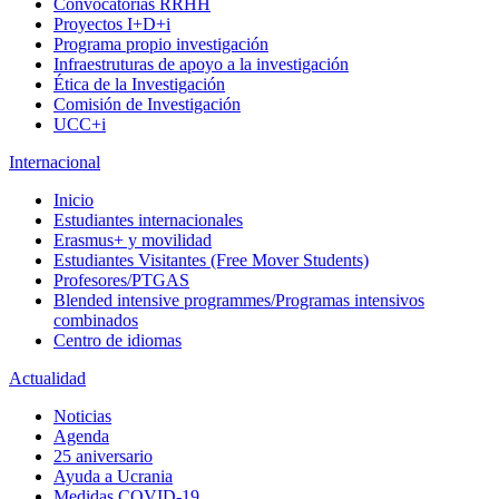
Convocatorias RRHH
Proyectos I+D+i
Programa propio investigación
Infraestruturas de apoyo a la investigación
Ética de la Investigación
Comisión de Investigación
UCC+i
Internacional
Inicio
Estudiantes internacionales
Erasmus+ y movilidad
Estudiantes Visitantes (Free Mover Students)
Profesores/PTGAS
Blended intensive programmes/Programas intensivos
combinados
Centro de idiomas
Actualidad
Noticias
Agenda
25 aniversario
Ayuda a Ucrania
Medidas COVID-19