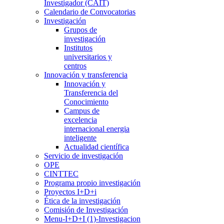
Investigador (CAIT)
Calendario de Convocatorias
Investigación
Grupos de
investigación
Institutos
universitarios y
centros
Innovación y transferencia
Innovación y
Transferencia del
Conocimiento
Campus de
excelencia
internacional energia
inteligente
Actualidad científica
Servicio de investigación
OPE
CINTTEC
Programa propio investigación
Proyectos I+D+i
Ética de la investigación
Comisión de Investigación
Menu-I+D+I (1)-Investigacion