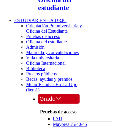
estudiante
ESTUDIAR EN LA URJC
Orientación Preuniversitaria y
Oficina del Estudiante
Pruebas de acceso
Oficina del estudiante
Admisión
Matrícula y convalidaciones
Vida universitaria
Oficina Internacional
Biblioteca
Precios públicos
Becas, ayudas y premios
Menu-Estudiar-En-La-Urjc
(item1)
Grado
Pruebas de acceso
PAU
Mayores 25/40/45