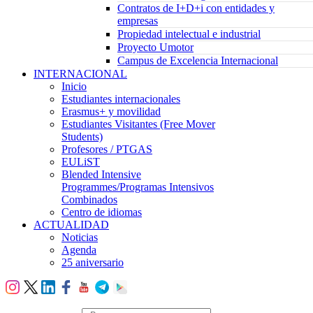
Contratos de I+D+i con entidades y
empresas
Propiedad intelectual e industrial
Proyecto Umotor
Campus de Excelencia Internacional
INTERNACIONAL
Inicio
Estudiantes internacionales
Erasmus+ y movilidad
Estudiantes Visitantes (Free Mover
Students)
Profesores / PTGAS
EULiST
Blended Intensive
Programmes/Programas Intensivos
Combinados
Centro de idiomas
ACTUALIDAD
Noticias
Agenda
25 aniversario