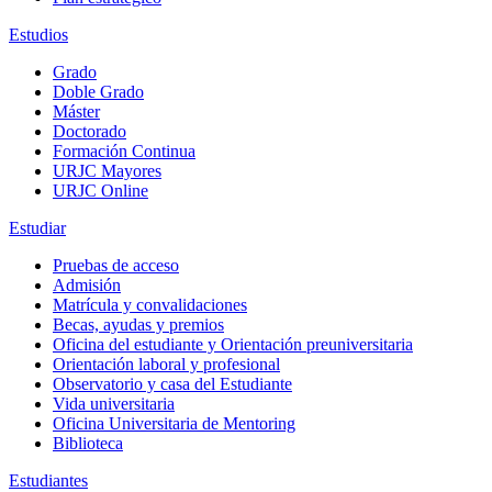
Estudios
Grado
Doble Grado
Máster
Doctorado
Formación Continua
URJC Mayores
URJC Online
Estudiar
Pruebas de acceso
Admisión
Matrícula y convalidaciones
Becas, ayudas y premios
Oficina del estudiante y Orientación preuniversitaria
Orientación laboral y profesional
Observatorio y casa del Estudiante
Vida universitaria
Oficina Universitaria de Mentoring
Biblioteca
Estudiantes