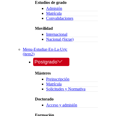
Estudios de grado
Admisión
Matrícula
Convalidaciones
Movilidad
Internacional
Nacional (Sicue)
Menu-Estudiar-En-La-Urjc
(item2)
Postgrado
Másteres
Preinscripción
Matrícula
Solicitudes y Normativa
Doctorado
Acceso y admisión
Formación