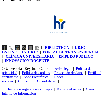
|
BIBLIOTECA
|
URJC
ONLINE
|
TV URJC
|
PORTAL DE TRANSPARENCIA
|
CLÍNICA UNIVERSITARIA
|
EMPLEO PÚBLICO
|
INNOVACIÓN DOCENTE
© Universidad Rey Juan Carlos
|
Aviso legal
|
Política de
privacidad
|
Política de cookies
|
Protección de datos
|
Perfil del
contratante
|
Sede Electrónica
|
Redes
sociales
|
Contacto
|
Accesibilidad
|
|
Buzón de sugerencias y quejas
|
Buzón del rector
|
Canal
Interno de Información