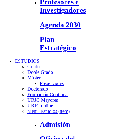
Profesores e
Investigadores
Agenda 2030
Plan
Estratégico
ESTUDIOS
Grado
Doble Grado
Máster
Presenciales
Doctorado
Formación Continua
URJC Mayores
URJC online
Menu-Estudios (item)
Admisión
Oficina del