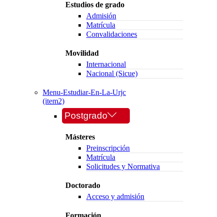
Estudios de grado
Admisión
Matrícula
Convalidaciones
Movilidad
Internacional
Nacional (Sicue)
Menu-Estudiar-En-La-Urjc
(item2)
Postgrado
Másteres
Preinscripción
Matrícula
Solicitudes y Normativa
Doctorado
Acceso y admisión
Formación