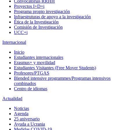
Convocatorias RRHH
Proyectos I+D+i
Programa propio investigación
Infraestruturas de apoyo a la investigación
Ética de la Investigación
Comisión de Investigación
UCC+i
Internacional
Inicio
Estudiantes internacionales
Erasmus+ y movilidad
Estudiantes Visitantes (Free Mover Students)
Profesores/PTGAS
Blended intensive programmes/Programas intensivos
combinados
Centro de idiomas
Actualidad
Noticias
Agenda
25 aniversario
Ayuda a Ucrania
Medidas COVID-19