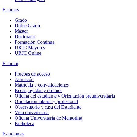
Estudios
Grado
Doble Grado
Máster
Doctorado
Formación Continua
URJC Mayores
URJC Online
Estudiar
Pruebas de acceso
Admisión
Matrícula y convalidaciones
Becas, ayudas y premios
Oficina del estudiante y Orientación preuniversitaria
Orientación laboral y profesional
Observatorio y casa del Estudiante
Vida universitaria
Oficina Universitaria de Mentoring
Biblioteca
Estudiantes