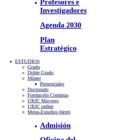
Profesores e
Investigadores
Agenda 2030
Plan
Estratégico
ESTUDIOS
Grado
Doble Grado
Máster
Presenciales
Doctorado
Formación Continua
URJC Mayores
URJC online
Menu-Estudios (item)
Admisión
Oficina del