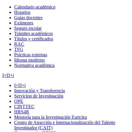
Calendario académico
Horarios
Guías docentes
Exámenes
Seguro escolar
Trámites académicos
Títulos y certificados
RAC
TFG
Prácticas externas
Idioma moderno
Normativa académica
I+D+i
I+D+i
Innovación y Transferencia
Servicion de Investigación
OPE
CINTTEC
HRS4R
Mentoría para la Investigación Euriclea
Centro de Atracción e Internacionalización del Talento
Investigador (CAIT)