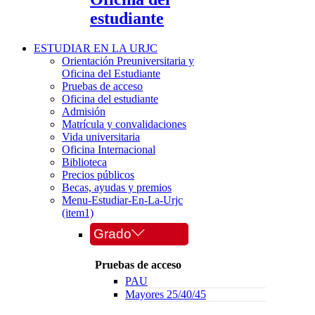
estudiante
ESTUDIAR EN LA URJC
Orientación Preuniversitaria y
Oficina del Estudiante
Pruebas de acceso
Oficina del estudiante
Admisión
Matrícula y convalidaciones
Vida universitaria
Oficina Internacional
Biblioteca
Precios públicos
Becas, ayudas y premios
Menu-Estudiar-En-La-Urjc
(item1)
Grado
Pruebas de acceso
PAU
Mayores 25/40/45