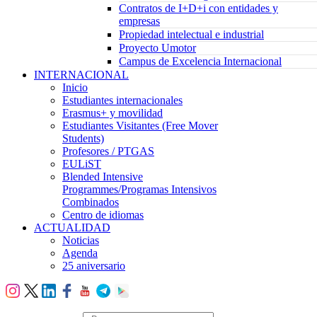
Contratos de I+D+i con entidades y
empresas
Propiedad intelectual e industrial
Proyecto Umotor
Campus de Excelencia Internacional
INTERNACIONAL
Inicio
Estudiantes internacionales
Erasmus+ y movilidad
Estudiantes Visitantes (Free Mover
Students)
Profesores / PTGAS
EULiST
Blended Intensive
Programmes/Programas Intensivos
Combinados
Centro de idiomas
ACTUALIDAD
Noticias
Agenda
25 aniversario