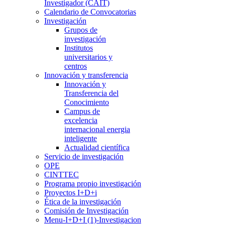
Investigador (CAIT)
Calendario de Convocatorias
Investigación
Grupos de
investigación
Institutos
universitarios y
centros
Innovación y transferencia
Innovación y
Transferencia del
Conocimiento
Campus de
excelencia
internacional energia
inteligente
Actualidad científica
Servicio de investigación
OPE
CINTTEC
Programa propio investigación
Proyectos I+D+i
Ética de la investigación
Comisión de Investigación
Menu-I+D+I (1)-Investigacion