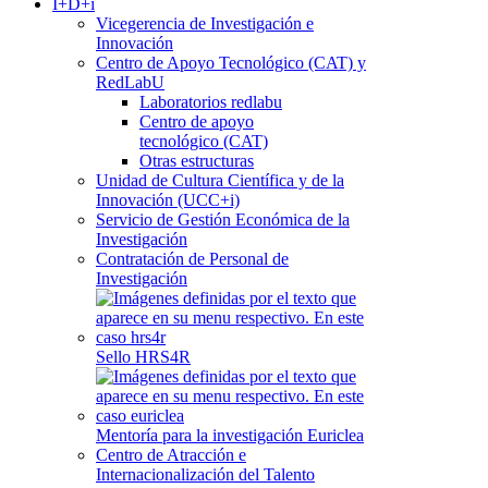
I+D+i
Vicegerencia de Investigación e
Innovación
Centro de Apoyo Tecnológico (CAT) y
RedLabU
Laboratorios redlabu
Centro de apoyo
tecnológico (CAT)
Otras estructuras
Unidad de Cultura Científica y de la
Innovación (UCC+i)
Servicio de Gestión Económica de la
Investigación
Contratación de Personal de
Investigación
Sello HRS4R
Mentoría para la investigación Euriclea
Centro de Atracción e
Internacionalización del Talento