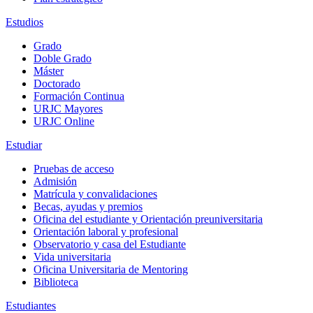
Estudios
Grado
Doble Grado
Máster
Doctorado
Formación Continua
URJC Mayores
URJC Online
Estudiar
Pruebas de acceso
Admisión
Matrícula y convalidaciones
Becas, ayudas y premios
Oficina del estudiante y Orientación preuniversitaria
Orientación laboral y profesional
Observatorio y casa del Estudiante
Vida universitaria
Oficina Universitaria de Mentoring
Biblioteca
Estudiantes