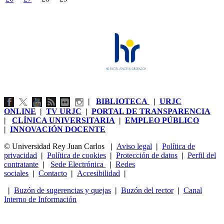
|
BIBLIOTECA
|
URJC
ONLINE
|
TV URJC
|
PORTAL DE TRANSPARENCIA
|
CLÍNICA UNIVERSITARIA
|
EMPLEO PÚBLICO
|
INNOVACIÓN DOCENTE
© Universidad Rey Juan Carlos
|
Aviso legal
|
Política de
privacidad
|
Política de cookies
|
Protección de datos
|
Perfil del
contratante
|
Sede Electrónica
|
Redes
sociales
|
Contacto
|
Accesibilidad
|
|
Buzón de sugerencias y quejas
|
Buzón del rector
|
Canal
Interno de Información