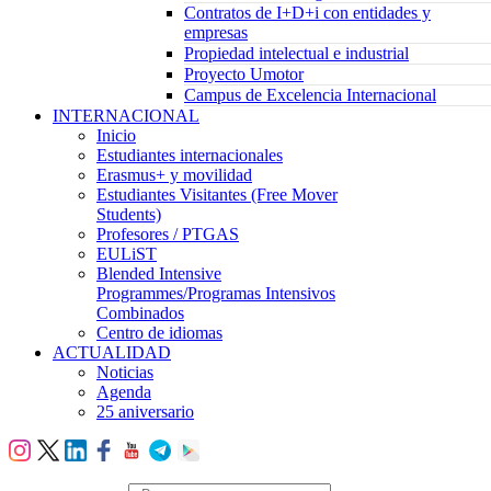
Contratos de I+D+i con entidades y
empresas
Propiedad intelectual e industrial
Proyecto Umotor
Campus de Excelencia Internacional
INTERNACIONAL
Inicio
Estudiantes internacionales
Erasmus+ y movilidad
Estudiantes Visitantes (Free Mover
Students)
Profesores / PTGAS
EULiST
Blended Intensive
Programmes/Programas Intensivos
Combinados
Centro de idiomas
ACTUALIDAD
Noticias
Agenda
25 aniversario