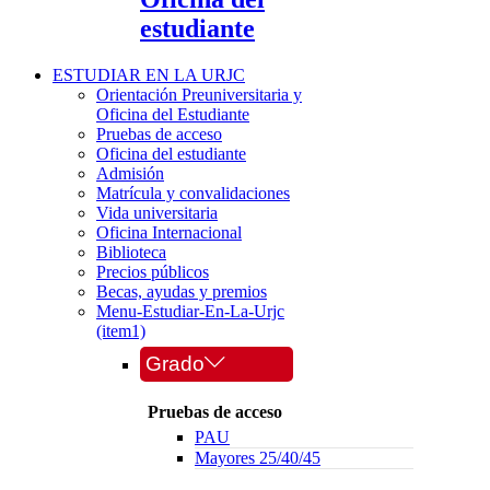
estudiante
ESTUDIAR EN LA URJC
Orientación Preuniversitaria y
Oficina del Estudiante
Pruebas de acceso
Oficina del estudiante
Admisión
Matrícula y convalidaciones
Vida universitaria
Oficina Internacional
Biblioteca
Precios públicos
Becas, ayudas y premios
Menu-Estudiar-En-La-Urjc
(item1)
Grado
Pruebas de acceso
PAU
Mayores 25/40/45