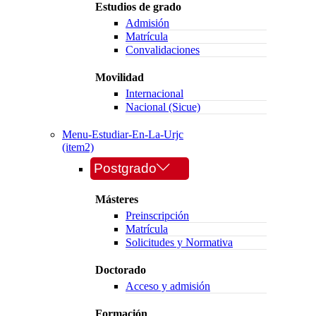
Estudios de grado
Admisión
Matrícula
Convalidaciones
Movilidad
Internacional
Nacional (Sicue)
Menu-Estudiar-En-La-Urjc
(item2)
Postgrado
Másteres
Preinscripción
Matrícula
Solicitudes y Normativa
Doctorado
Acceso y admisión
Formación