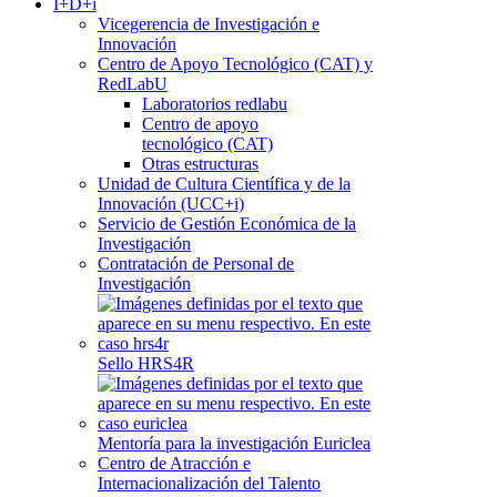
I+D+i
Vicegerencia de Investigación e
Innovación
Centro de Apoyo Tecnológico (CAT) y
RedLabU
Laboratorios redlabu
Centro de apoyo
tecnológico (CAT)
Otras estructuras
Unidad de Cultura Científica y de la
Innovación (UCC+i)
Servicio de Gestión Económica de la
Investigación
Contratación de Personal de
Investigación
Sello HRS4R
Mentoría para la investigación Euriclea
Centro de Atracción e
Internacionalización del Talento