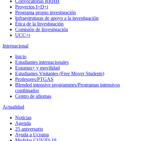
Convocatorias RRHH
Proyectos I+D+i
Programa propio investigación
Infraestruturas de apoyo a la investigación
Ética de la Investigación
Comisión de Investigación
UCC+i
Internacional
Inicio
Estudiantes internacionales
Erasmus+ y movilidad
Estudiantes Visitantes (Free Mover Students)
Profesores/PTGAS
Blended intensive programmes/Programas intensivos
combinados
Centro de idiomas
Actualidad
Noticias
Agenda
25 aniversario
Ayuda a Ucrania
Medidas COVID-19