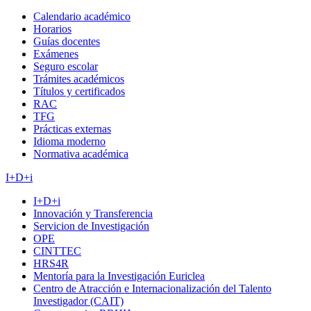
Calendario académico
Horarios
Guías docentes
Exámenes
Seguro escolar
Trámites académicos
Títulos y certificados
RAC
TFG
Prácticas externas
Idioma moderno
Normativa académica
I+D+i
I+D+i
Innovación y Transferencia
Servicion de Investigación
OPE
CINTTEC
HRS4R
Mentoría para la Investigación Euriclea
Centro de Atracción e Internacionalización del Talento
Investigador (CAIT)