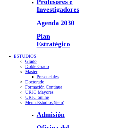
Profesores e
Investigadores
Agenda 2030
Plan
Estratégico
ESTUDIOS
Grado
Doble Grado
Máster
Presenciales
Doctorado
Formación Continua
URJC Mayores
URJC online
Menu-Estudios (item)
Admisión
Oficina del