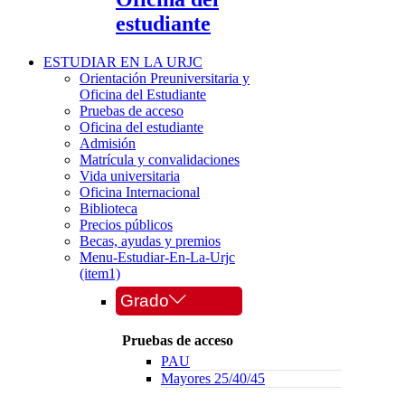
estudiante
ESTUDIAR EN LA URJC
Orientación Preuniversitaria y
Oficina del Estudiante
Pruebas de acceso
Oficina del estudiante
Admisión
Matrícula y convalidaciones
Vida universitaria
Oficina Internacional
Biblioteca
Precios públicos
Becas, ayudas y premios
Menu-Estudiar-En-La-Urjc
(item1)
Grado
Pruebas de acceso
PAU
Mayores 25/40/45