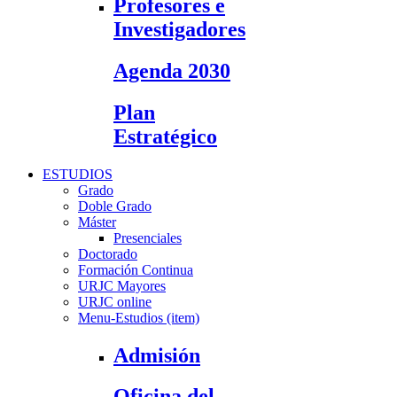
Profesores e
Investigadores
Agenda 2030
Plan
Estratégico
ESTUDIOS
Grado
Doble Grado
Máster
Presenciales
Doctorado
Formación Continua
URJC Mayores
URJC online
Menu-Estudios (item)
Admisión
Oficina del