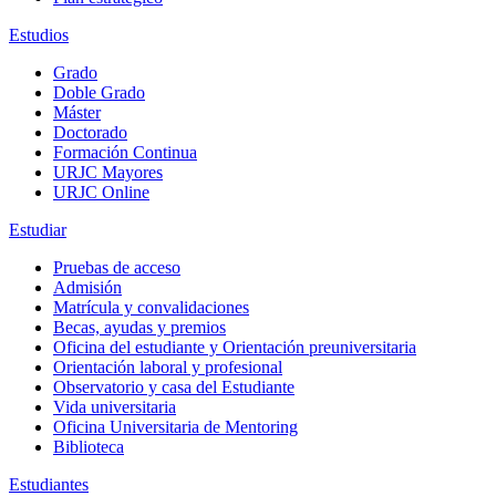
Estudios
Grado
Doble Grado
Máster
Doctorado
Formación Continua
URJC Mayores
URJC Online
Estudiar
Pruebas de acceso
Admisión
Matrícula y convalidaciones
Becas, ayudas y premios
Oficina del estudiante y Orientación preuniversitaria
Orientación laboral y profesional
Observatorio y casa del Estudiante
Vida universitaria
Oficina Universitaria de Mentoring
Biblioteca
Estudiantes