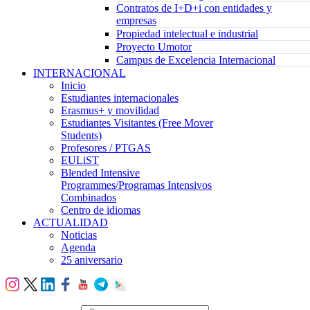
Contratos de I+D+i con entidades y
empresas
Propiedad intelectual e industrial
Proyecto Umotor
Campus de Excelencia Internacional
INTERNACIONAL
Inicio
Estudiantes internacionales
Erasmus+ y movilidad
Estudiantes Visitantes (Free Mover
Students)
Profesores / PTGAS
EULiST
Blended Intensive
Programmes/Programas Intensivos
Combinados
Centro de idiomas
ACTUALIDAD
Noticias
Agenda
25 aniversario