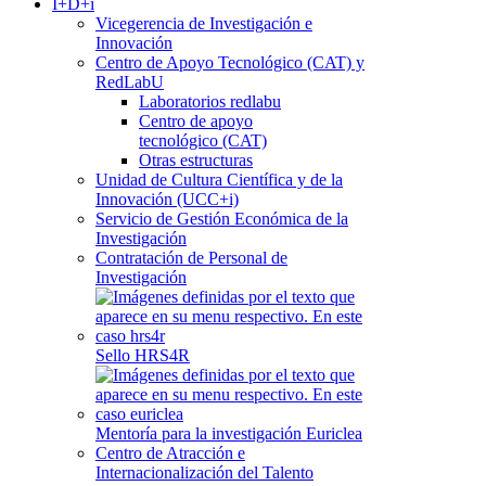
I+D+i
Vicegerencia de Investigación e
Innovación
Centro de Apoyo Tecnológico (CAT) y
RedLabU
Laboratorios redlabu
Centro de apoyo
tecnológico (CAT)
Otras estructuras
Unidad de Cultura Científica y de la
Innovación (UCC+i)
Servicio de Gestión Económica de la
Investigación
Contratación de Personal de
Investigación
Sello HRS4R
Mentoría para la investigación Euriclea
Centro de Atracción e
Internacionalización del Talento