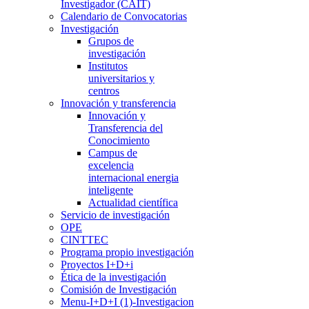
Investigador (CAIT)
Calendario de Convocatorias
Investigación
Grupos de
investigación
Institutos
universitarios y
centros
Innovación y transferencia
Innovación y
Transferencia del
Conocimiento
Campus de
excelencia
internacional energia
inteligente
Actualidad científica
Servicio de investigación
OPE
CINTTEC
Programa propio investigación
Proyectos I+D+i
Ética de la investigación
Comisión de Investigación
Menu-I+D+I (1)-Investigacion