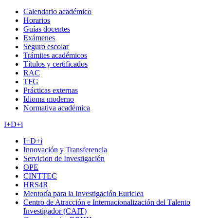
Calendario académico
Horarios
Guías docentes
Exámenes
Seguro escolar
Trámites académicos
Títulos y certificados
RAC
TFG
Prácticas externas
Idioma moderno
Normativa académica
I+D+i
I+D+i
Innovación y Transferencia
Servicion de Investigación
OPE
CINTTEC
HRS4R
Mentoría para la Investigación Euriclea
Centro de Atracción e Internacionalización del Talento
Investigador (CAIT)