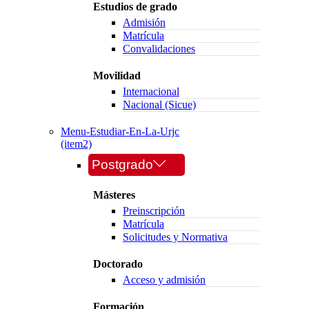
Estudios de grado
Admisión
Matrícula
Convalidaciones
Movilidad
Internacional
Nacional (Sicue)
Menu-Estudiar-En-La-Urjc
(item2)
Postgrado
Másteres
Preinscripción
Matrícula
Solicitudes y Normativa
Doctorado
Acceso y admisión
Formación