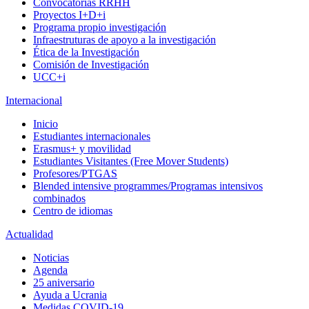
Convocatorias RRHH
Proyectos I+D+i
Programa propio investigación
Infraestruturas de apoyo a la investigación
Ética de la Investigación
Comisión de Investigación
UCC+i
Internacional
Inicio
Estudiantes internacionales
Erasmus+ y movilidad
Estudiantes Visitantes (Free Mover Students)
Profesores/PTGAS
Blended intensive programmes/Programas intensivos
combinados
Centro de idiomas
Actualidad
Noticias
Agenda
25 aniversario
Ayuda a Ucrania
Medidas COVID-19