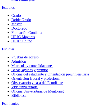
Estudios
Grado
Doble Grado
Máster
Doctorado
Formación Continua
URJC Mayores
URJC Online
Estudiar
Pruebas de acceso
Admisión
Matrícula y convalidaciones
Becas, ayudas y premios
Oficina del estudiante y Orientación preuniversitaria
Orientación laboral y profesional
Observatorio y casa del Estudiante
Vida universitaria
Oficina Universitaria de Mentoring
Biblioteca
Estudiantes