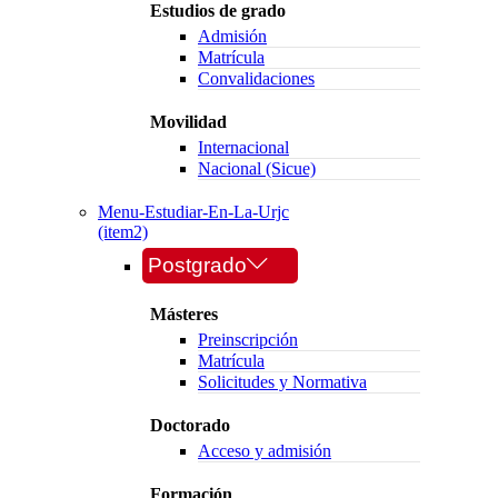
Estudios de grado
Admisión
Matrícula
Convalidaciones
Movilidad
Internacional
Nacional (Sicue)
Menu-Estudiar-En-La-Urjc
(item2)
Postgrado
Másteres
Preinscripción
Matrícula
Solicitudes y Normativa
Doctorado
Acceso y admisión
Formación