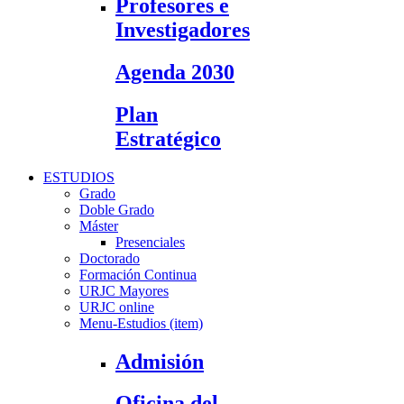
Profesores e
Investigadores
Agenda 2030
Plan
Estratégico
ESTUDIOS
Grado
Doble Grado
Máster
Presenciales
Doctorado
Formación Continua
URJC Mayores
URJC online
Menu-Estudios (item)
Admisión
Oficina del