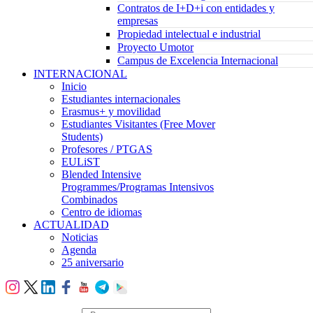
Contratos de I+D+i con entidades y
empresas
Propiedad intelectual e industrial
Proyecto Umotor
Campus de Excelencia Internacional
INTERNACIONAL
Inicio
Estudiantes internacionales
Erasmus+ y movilidad
Estudiantes Visitantes (Free Mover
Students)
Profesores / PTGAS
EULiST
Blended Intensive
Programmes/Programas Intensivos
Combinados
Centro de idiomas
ACTUALIDAD
Noticias
Agenda
25 aniversario