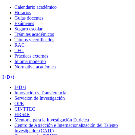
Calendario académico
Horarios
Guías docentes
Exámenes
Seguro escolar
Trámites académicos
Títulos y certificados
RAC
TFG
Prácticas externas
Idioma moderno
Normativa académica
I+D+i
I+D+i
Innovación y Transferencia
Servicion de Investigación
OPE
CINTTEC
HRS4R
Mentoría para la Investigación Euriclea
Centro de Atracción e Internacionalización del Talento
Investigador (CAIT)