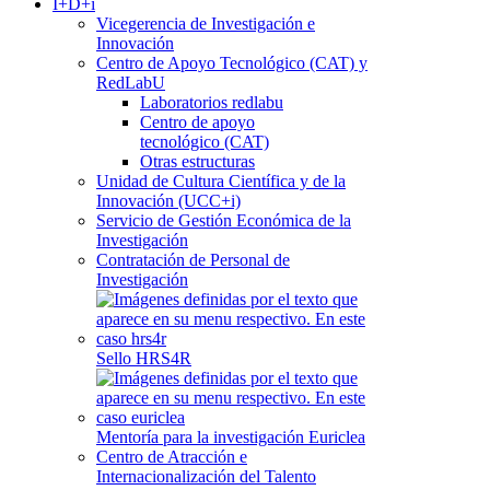
I+D+i
Vicegerencia de Investigación e
Innovación
Centro de Apoyo Tecnológico (CAT) y
RedLabU
Laboratorios redlabu
Centro de apoyo
tecnológico (CAT)
Otras estructuras
Unidad de Cultura Científica y de la
Innovación (UCC+i)
Servicio de Gestión Económica de la
Investigación
Contratación de Personal de
Investigación
Sello HRS4R
Mentoría para la investigación Euriclea
Centro de Atracción e
Internacionalización del Talento