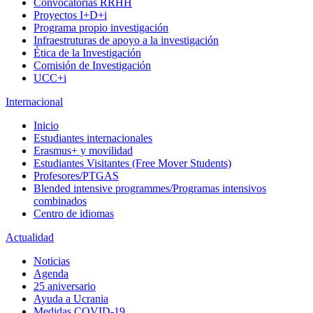
Convocatorias RRHH
Proyectos I+D+i
Programa propio investigación
Infraestruturas de apoyo a la investigación
Ética de la Investigación
Comisión de Investigación
UCC+i
Internacional
Inicio
Estudiantes internacionales
Erasmus+ y movilidad
Estudiantes Visitantes (Free Mover Students)
Profesores/PTGAS
Blended intensive programmes/Programas intensivos
combinados
Centro de idiomas
Actualidad
Noticias
Agenda
25 aniversario
Ayuda a Ucrania
Medidas COVID-19