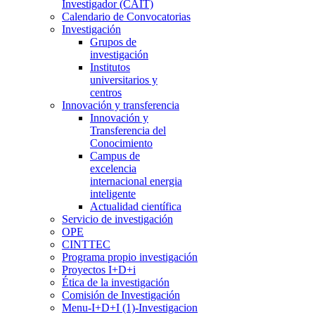
Investigador (CAIT)
Calendario de Convocatorias
Investigación
Grupos de
investigación
Institutos
universitarios y
centros
Innovación y transferencia
Innovación y
Transferencia del
Conocimiento
Campus de
excelencia
internacional energia
inteligente
Actualidad científica
Servicio de investigación
OPE
CINTTEC
Programa propio investigación
Proyectos I+D+i
Ética de la investigación
Comisión de Investigación
Menu-I+D+I (1)-Investigacion