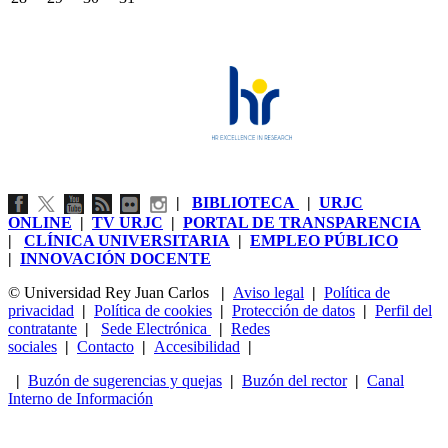
|
BIBLIOTECA
|
URJC
ONLINE
|
TV URJC
|
PORTAL DE TRANSPARENCIA
|
CLÍNICA UNIVERSITARIA
|
EMPLEO PÚBLICO
|
INNOVACIÓN DOCENTE
© Universidad Rey Juan Carlos
|
Aviso legal
|
Política de
privacidad
|
Política de cookies
|
Protección de datos
|
Perfil del
contratante
|
Sede Electrónica
|
Redes
sociales
|
Contacto
|
Accesibilidad
|
|
Buzón de sugerencias y quejas
|
Buzón del rector
|
Canal
Interno de Información