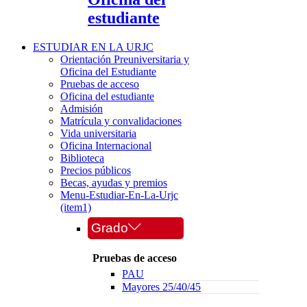
estudiante
ESTUDIAR EN LA URJC
Orientación Preuniversitaria y
Oficina del Estudiante
Pruebas de acceso
Oficina del estudiante
Admisión
Matrícula y convalidaciones
Vida universitaria
Oficina Internacional
Biblioteca
Precios públicos
Becas, ayudas y premios
Menu-Estudiar-En-La-Urjc
(item1)
Grado
Pruebas de acceso
PAU
Mayores 25/40/45