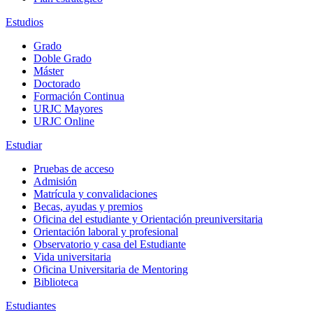
Estudios
Grado
Doble Grado
Máster
Doctorado
Formación Continua
URJC Mayores
URJC Online
Estudiar
Pruebas de acceso
Admisión
Matrícula y convalidaciones
Becas, ayudas y premios
Oficina del estudiante y Orientación preuniversitaria
Orientación laboral y profesional
Observatorio y casa del Estudiante
Vida universitaria
Oficina Universitaria de Mentoring
Biblioteca
Estudiantes