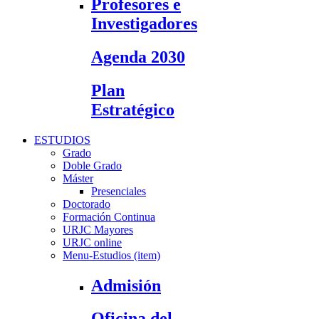
Profesores e
Investigadores
Agenda 2030
Plan
Estratégico
ESTUDIOS
Grado
Doble Grado
Máster
Presenciales
Doctorado
Formación Continua
URJC Mayores
URJC online
Menu-Estudios (item)
Admisión
Oficina del