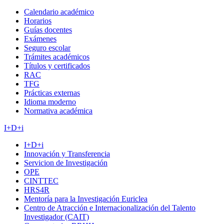
Calendario académico
Horarios
Guías docentes
Exámenes
Seguro escolar
Trámites académicos
Títulos y certificados
RAC
TFG
Prácticas externas
Idioma moderno
Normativa académica
I+D+i
I+D+i
Innovación y Transferencia
Servicion de Investigación
OPE
CINTTEC
HRS4R
Mentoría para la Investigación Euriclea
Centro de Atracción e Internacionalización del Talento
Investigador (CAIT)