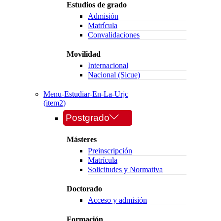
Estudios de grado
Admisión
Matrícula
Convalidaciones
Movilidad
Internacional
Nacional (Sicue)
Menu-Estudiar-En-La-Urjc
(item2)
Postgrado
Másteres
Preinscripción
Matrícula
Solicitudes y Normativa
Doctorado
Acceso y admisión
Formación