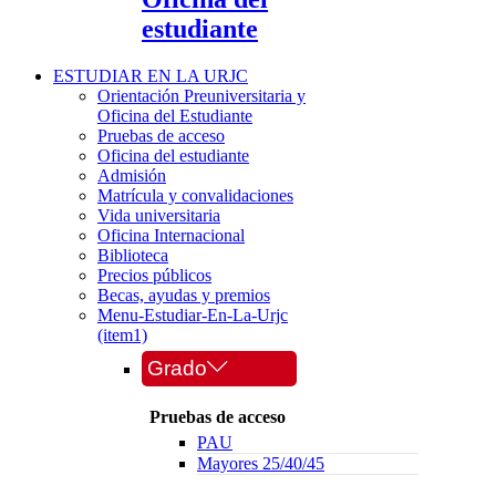
estudiante
ESTUDIAR EN LA URJC
Orientación Preuniversitaria y
Oficina del Estudiante
Pruebas de acceso
Oficina del estudiante
Admisión
Matrícula y convalidaciones
Vida universitaria
Oficina Internacional
Biblioteca
Precios públicos
Becas, ayudas y premios
Menu-Estudiar-En-La-Urjc
(item1)
Grado
Pruebas de acceso
PAU
Mayores 25/40/45