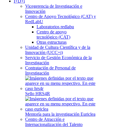
I+D+i
Vicegerencia de Investigación e
Innovación
Centro de Apoyo Tecnológico (CAT) y
RedLabU
Laboratorios redlabu
Centro de apoyo
tecnológico (CAT)
Otras estructuras
Unidad de Cultura Científica y de la
Innovación (UCC+i)
Servicio de Gestión Económica de la
Investigación
Contratación de Personal de
Investigación
Sello HRS4R
Mentoría para la investigación Euriclea
Centro de Atracción e
Internacionalización del Talento