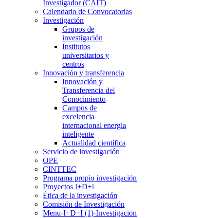
Investigador (CAIT)
Calendario de Convocatorias
Investigación
Grupos de
investigación
Institutos
universitarios y
centros
Innovación y transferencia
Innovación y
Transferencia del
Conocimiento
Campus de
excelencia
internacional energia
inteligente
Actualidad científica
Servicio de investigación
OPE
CINTTEC
Programa propio investigación
Proyectos I+D+i
Ética de la investigación
Comisión de Investigación
Menu-I+D+I (1)-Investigacion