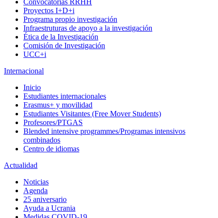
Convocatorias RRHH
Proyectos I+D+i
Programa propio investigación
Infraestruturas de apoyo a la investigación
Ética de la Investigación
Comisión de Investigación
UCC+i
Internacional
Inicio
Estudiantes internacionales
Erasmus+ y movilidad
Estudiantes Visitantes (Free Mover Students)
Profesores/PTGAS
Blended intensive programmes/Programas intensivos
combinados
Centro de idiomas
Actualidad
Noticias
Agenda
25 aniversario
Ayuda a Ucrania
Medidas COVID-19