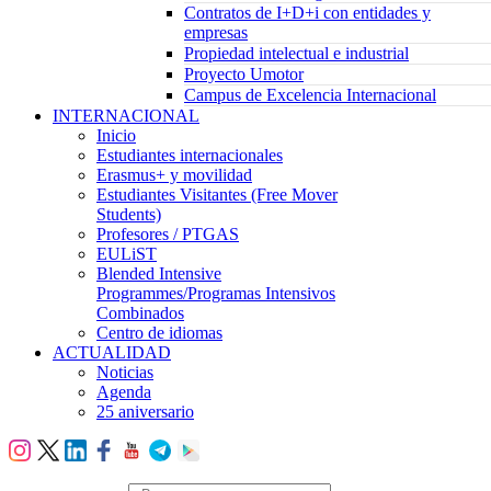
Contratos de I+D+i con entidades y
empresas
Propiedad intelectual e industrial
Proyecto Umotor
Campus de Excelencia Internacional
INTERNACIONAL
Inicio
Estudiantes internacionales
Erasmus+ y movilidad
Estudiantes Visitantes (Free Mover
Students)
Profesores / PTGAS
EULiST
Blended Intensive
Programmes/Programas Intensivos
Combinados
Centro de idiomas
ACTUALIDAD
Noticias
Agenda
25 aniversario