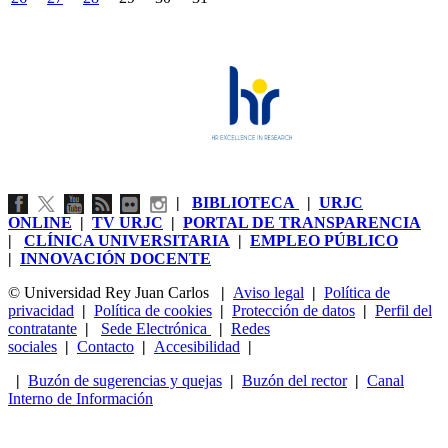
|
BIBLIOTECA
|
URJC
ONLINE
|
TV URJC
|
PORTAL DE TRANSPARENCIA
|
CLÍNICA UNIVERSITARIA
|
EMPLEO PÚBLICO
|
INNOVACIÓN DOCENTE
© Universidad Rey Juan Carlos
|
Aviso legal
|
Política de
privacidad
|
Política de cookies
|
Protección de datos
|
Perfil del
contratante
|
Sede Electrónica
|
Redes
sociales
|
Contacto
|
Accesibilidad
|
|
Buzón de sugerencias y quejas
|
Buzón del rector
|
Canal
Interno de Información