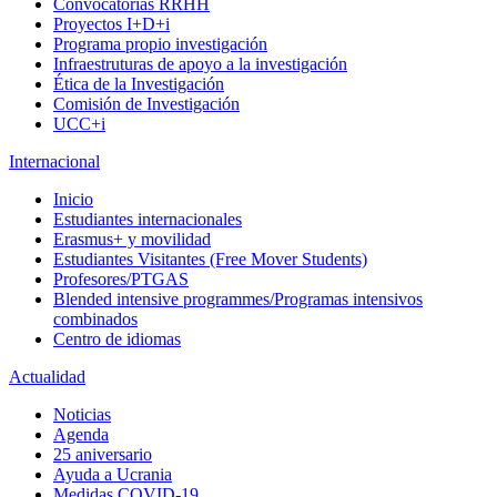
Convocatorias RRHH
Proyectos I+D+i
Programa propio investigación
Infraestruturas de apoyo a la investigación
Ética de la Investigación
Comisión de Investigación
UCC+i
Internacional
Inicio
Estudiantes internacionales
Erasmus+ y movilidad
Estudiantes Visitantes (Free Mover Students)
Profesores/PTGAS
Blended intensive programmes/Programas intensivos
combinados
Centro de idiomas
Actualidad
Noticias
Agenda
25 aniversario
Ayuda a Ucrania
Medidas COVID-19