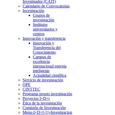
Investigador (CAIT)
Calendario de Convocatorias
Investigación
Grupos de
investigación
Institutos
universitarios y
centros
Innovación y transferencia
Innovación y
Transferencia del
Conocimiento
Campus de
excelencia
internacional energia
inteligente
Actualidad científica
Servicio de investigación
OPE
CINTTEC
Programa propio investigación
Proyectos I+D+i
Ética de la investigación
Comisión de Investigación
Menu-I+D+I (1)-Investigacion