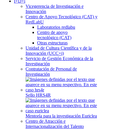
I+D+i
Vicegerencia de Investigación e
Innovación
Centro de Apoyo Tecnológico (CAT) y
RedLabU
Laboratorios redlabu
Centro de apoyo
tecnológico (CAT)
Otras estructuras
Unidad de Cultura Científica y de la
Innovación (UCC+i)
Servicio de Gestión Económica de la
Investigación
Contratación de Personal de
Investigación
Sello HRS4R
Mentoría para la investigación Euriclea
Centro de Atracción e
Internacionalización del Talento