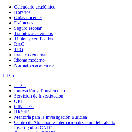
Calendario académico
Horarios
Guías docentes
Exámenes
Seguro escolar
Trámites académicos
Títulos y certificados
RAC
TFG
Prácticas externas
Idioma moderno
Normativa académica
I+D+i
I+D+i
Innovación y Transferencia
Servicion de Investigación
OPE
CINTTEC
HRS4R
Mentoría para la Investigación Euriclea
Centro de Atracción e Internacionalización del Talento
Investigador (CAIT)