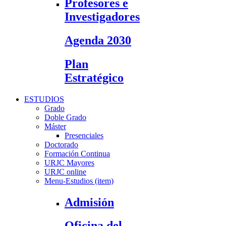
Profesores e
Investigadores
Agenda 2030
Plan
Estratégico
ESTUDIOS
Grado
Doble Grado
Máster
Presenciales
Doctorado
Formación Continua
URJC Mayores
URJC online
Menu-Estudios (item)
Admisión
Oficina del