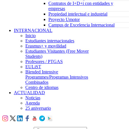
Contratos de I+D+i con entidades y
empresas
Propiedad intelectual e industrial
Proyecto Umotor
Campus de Excelencia Internacional
INTERNACIONAL
Inicio
Estudiantes internacionales
Erasmus+ y movilidad
Estudiantes Visitantes (Free Mover
Students)
Profesores / PTGAS
EULiST
Blended Intensive
Programmes/Programas Intensivos
Combinados
Centro de idiomas
ACTUALIDAD
Noticias
Agenda
25 aniversario