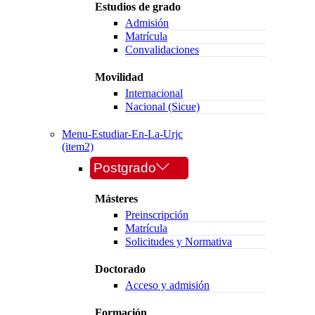
Estudios de grado
Admisión
Matrícula
Convalidaciones
Movilidad
Internacional
Nacional (Sicue)
Menu-Estudiar-En-La-Urjc
(item2)
Postgrado
Másteres
Preinscripción
Matrícula
Solicitudes y Normativa
Doctorado
Acceso y admisión
Formación