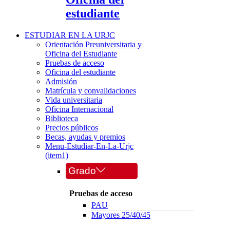
estudiante
ESTUDIAR EN LA URJC
Orientación Preuniversitaria y
Oficina del Estudiante
Pruebas de acceso
Oficina del estudiante
Admisión
Matrícula y convalidaciones
Vida universitaria
Oficina Internacional
Biblioteca
Precios públicos
Becas, ayudas y premios
Menu-Estudiar-En-La-Urjc
(item1)
Grado
Pruebas de acceso
PAU
Mayores 25/40/45