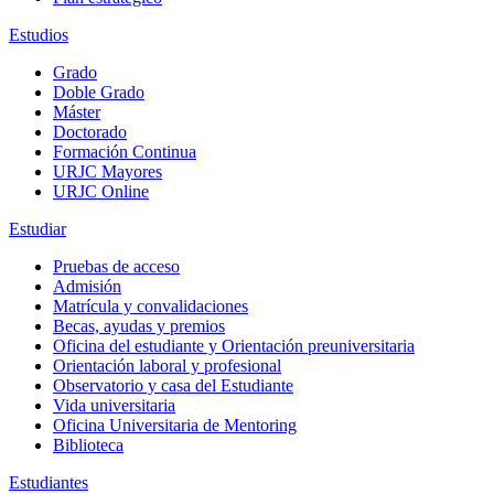
Estudios
Grado
Doble Grado
Máster
Doctorado
Formación Continua
URJC Mayores
URJC Online
Estudiar
Pruebas de acceso
Admisión
Matrícula y convalidaciones
Becas, ayudas y premios
Oficina del estudiante y Orientación preuniversitaria
Orientación laboral y profesional
Observatorio y casa del Estudiante
Vida universitaria
Oficina Universitaria de Mentoring
Biblioteca
Estudiantes