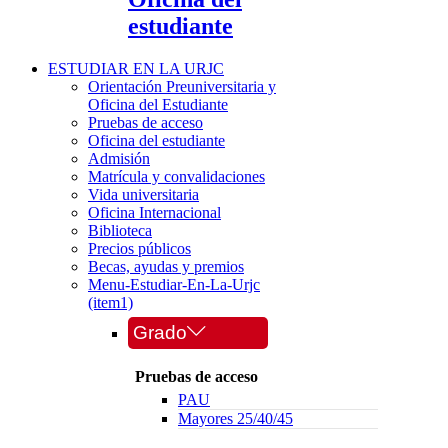
estudiante
ESTUDIAR EN LA URJC
Orientación Preuniversitaria y
Oficina del Estudiante
Pruebas de acceso
Oficina del estudiante
Admisión
Matrícula y convalidaciones
Vida universitaria
Oficina Internacional
Biblioteca
Precios públicos
Becas, ayudas y premios
Menu-Estudiar-En-La-Urjc
(item1)
Grado
Pruebas de acceso
PAU
Mayores 25/40/45