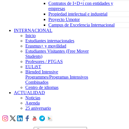
Contratos de I+D+i con entidades y
empresas
Propiedad intelectual e industrial
Proyecto Umotor
Campus de Excelencia Internacional
INTERNACIONAL
Inicio
Estudiantes internacionales
Erasmus+ y movilidad
Estudiantes Visitantes (Free Mover
Students)
Profesores / PTGAS
EULiST
Blended Intensive
Programmes/Programas Intensivos
Combinados
Centro de idiomas
ACTUALIDAD
Noticias
Agenda
25 aniversario