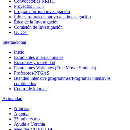
Convocatorias RRHH
Proyectos I+D+i
Programa propio investigación
Infraestruturas de apoyo a la investigación
Ética de la Investigación
Comisión de Investigación
UCC+i
Internacional
Inicio
Estudiantes internacionales
Erasmus+ y movilidad
Estudiantes Visitantes (Free Mover Students)
Profesores/PTGAS
Blended intensive programmes/Programas intensivos
combinados
Centro de idiomas
Actualidad
Noticias
Agenda
25 aniversario
Ayuda a Ucrania
Medidas COVID-19