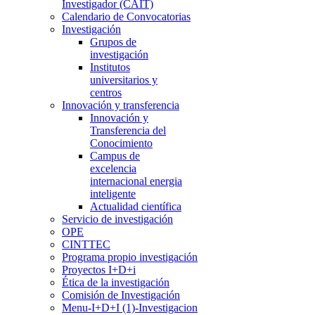
Investigador (CAIT)
Calendario de Convocatorias
Investigación
Grupos de
investigación
Institutos
universitarios y
centros
Innovación y transferencia
Innovación y
Transferencia del
Conocimiento
Campus de
excelencia
internacional energia
inteligente
Actualidad científica
Servicio de investigación
OPE
CINTTEC
Programa propio investigación
Proyectos I+D+i
Ética de la investigación
Comisión de Investigación
Menu-I+D+I (1)-Investigacion