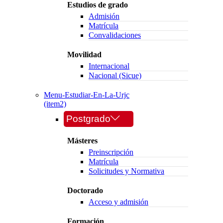
Estudios de grado
Admisión
Matrícula
Convalidaciones
Movilidad
Internacional
Nacional (Sicue)
Menu-Estudiar-En-La-Urjc
(item2)
Postgrado
Másteres
Preinscripción
Matrícula
Solicitudes y Normativa
Doctorado
Acceso y admisión
Formación