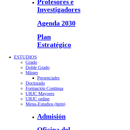
Profesores e
Investigadores
Agenda 2030
Plan
Estratégico
ESTUDIOS
Grado
Doble Grado
Máster
Presenciales
Doctorado
Formación Continua
URJC Mayores
URJC online
Menu-Estudios (item)
Admisión
Oficina del