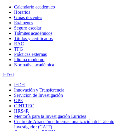
Calendario académico
Horarios
Guías docentes
Exámenes
Seguro escolar
Trámites académicos
Títulos y certificados
RAC
TFG
Prácticas externas
Idioma moderno
Normativa académica
I+D+i
I+D+i
Innovación y Transferencia
Servicion de Investigación
OPE
CINTTEC
HRS4R
Mentoría para la Investigación Euriclea
Centro de Atracción e Internacionalización del Talento
Investigador (CAIT)