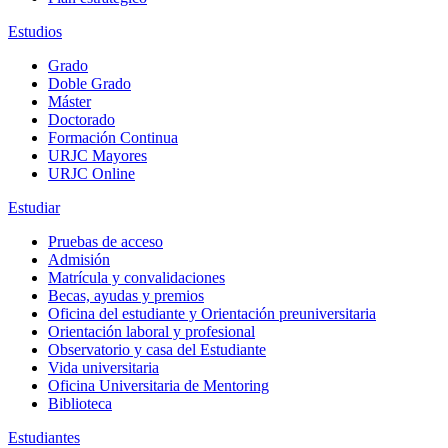
Estudios
Grado
Doble Grado
Máster
Doctorado
Formación Continua
URJC Mayores
URJC Online
Estudiar
Pruebas de acceso
Admisión
Matrícula y convalidaciones
Becas, ayudas y premios
Oficina del estudiante y Orientación preuniversitaria
Orientación laboral y profesional
Observatorio y casa del Estudiante
Vida universitaria
Oficina Universitaria de Mentoring
Biblioteca
Estudiantes