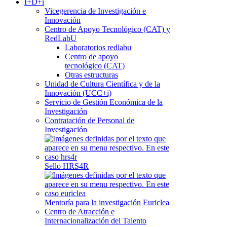
I+D+i
Vicegerencia de Investigación e
Innovación
Centro de Apoyo Tecnológico (CAT) y
RedLabU
Laboratorios redlabu
Centro de apoyo
tecnológico (CAT)
Otras estructuras
Unidad de Cultura Científica y de la
Innovación (UCC+i)
Servicio de Gestión Económica de la
Investigación
Contratación de Personal de
Investigación
Sello HRS4R
Mentoría para la investigación Euriclea
Centro de Atracción e
Internacionalización del Talento