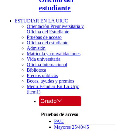
estudiante
ESTUDIAR EN LA URJC
Orientación Preuniversitaria y
Oficina del Estudiante
Pruebas de acceso
Oficina del estudiante
Admisión
Matrícula y convalidaciones
Vida universitaria
Oficina Internacional
Biblioteca
Precios públicos
Becas, ayudas y premios
Menu-Estudiar-En-La-Urjc
(item1)
Grado
Pruebas de acceso
PAU
Mayores 25/40/45