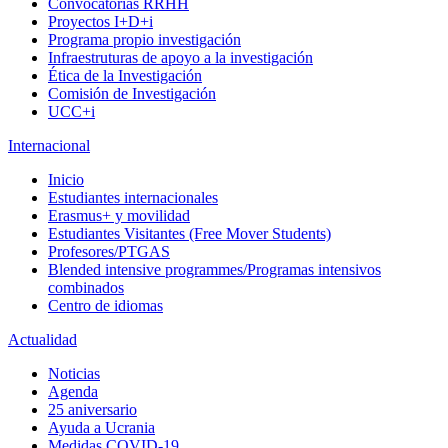
Convocatorias RRHH
Proyectos I+D+i
Programa propio investigación
Infraestruturas de apoyo a la investigación
Ética de la Investigación
Comisión de Investigación
UCC+i
Internacional
Inicio
Estudiantes internacionales
Erasmus+ y movilidad
Estudiantes Visitantes (Free Mover Students)
Profesores/PTGAS
Blended intensive programmes/Programas intensivos
combinados
Centro de idiomas
Actualidad
Noticias
Agenda
25 aniversario
Ayuda a Ucrania
Medidas COVID-19