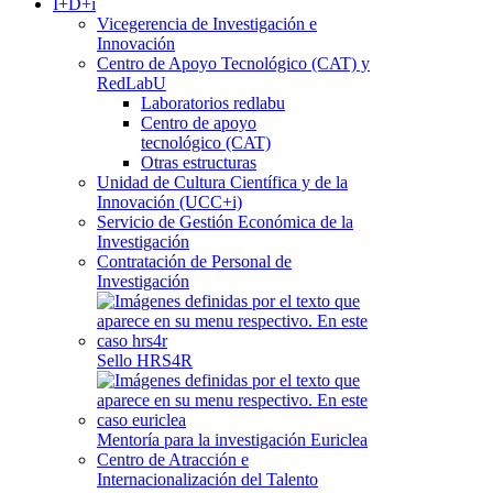
I+D+i
Vicegerencia de Investigación e
Innovación
Centro de Apoyo Tecnológico (CAT) y
RedLabU
Laboratorios redlabu
Centro de apoyo
tecnológico (CAT)
Otras estructuras
Unidad de Cultura Científica y de la
Innovación (UCC+i)
Servicio de Gestión Económica de la
Investigación
Contratación de Personal de
Investigación
Sello HRS4R
Mentoría para la investigación Euriclea
Centro de Atracción e
Internacionalización del Talento