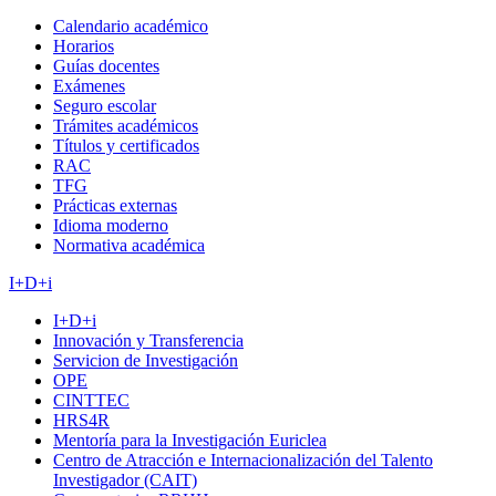
Calendario académico
Horarios
Guías docentes
Exámenes
Seguro escolar
Trámites académicos
Títulos y certificados
RAC
TFG
Prácticas externas
Idioma moderno
Normativa académica
I+D+i
I+D+i
Innovación y Transferencia
Servicion de Investigación
OPE
CINTTEC
HRS4R
Mentoría para la Investigación Euriclea
Centro de Atracción e Internacionalización del Talento
Investigador (CAIT)