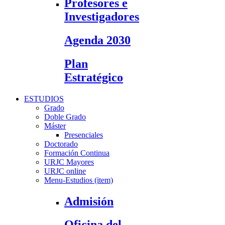
Profesores e
Investigadores
Agenda 2030
Plan
Estratégico
ESTUDIOS
Grado
Doble Grado
Máster
Presenciales
Doctorado
Formación Continua
URJC Mayores
URJC online
Menu-Estudios (item)
Admisión
Oficina del