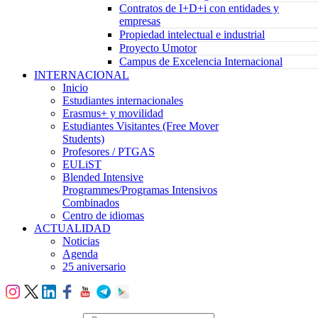
Contratos de I+D+i con entidades y
empresas
Propiedad intelectual e industrial
Proyecto Umotor
Campus de Excelencia Internacional
INTERNACIONAL
Inicio
Estudiantes internacionales
Erasmus+ y movilidad
Estudiantes Visitantes (Free Mover
Students)
Profesores / PTGAS
EULiST
Blended Intensive
Programmes/Programas Intensivos
Combinados
Centro de idiomas
ACTUALIDAD
Noticias
Agenda
25 aniversario