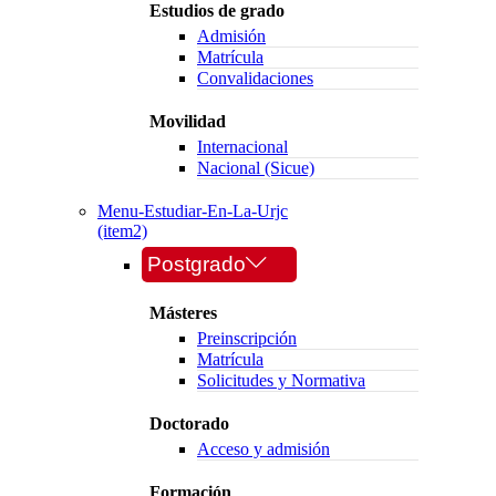
Estudios de grado
Admisión
Matrícula
Convalidaciones
Movilidad
Internacional
Nacional (Sicue)
Menu-Estudiar-En-La-Urjc
(item2)
Postgrado
Másteres
Preinscripción
Matrícula
Solicitudes y Normativa
Doctorado
Acceso y admisión
Formación