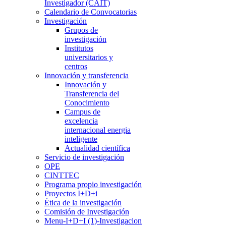
Investigador (CAIT)
Calendario de Convocatorias
Investigación
Grupos de
investigación
Institutos
universitarios y
centros
Innovación y transferencia
Innovación y
Transferencia del
Conocimiento
Campus de
excelencia
internacional energia
inteligente
Actualidad científica
Servicio de investigación
OPE
CINTTEC
Programa propio investigación
Proyectos I+D+i
Ética de la investigación
Comisión de Investigación
Menu-I+D+I (1)-Investigacion