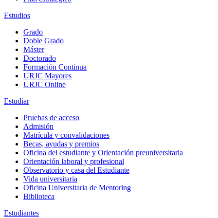
Estudios
Grado
Doble Grado
Máster
Doctorado
Formación Continua
URJC Mayores
URJC Online
Estudiar
Pruebas de acceso
Admisión
Matrícula y convalidaciones
Becas, ayudas y premios
Oficina del estudiante y Orientación preuniversitaria
Orientación laboral y profesional
Observatorio y casa del Estudiante
Vida universitaria
Oficina Universitaria de Mentoring
Biblioteca
Estudiantes