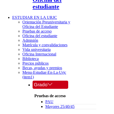
estudiante
ESTUDIAR EN LA URJC
Orientación Preuniversitaria y
Oficina del Estudiante
Pruebas de acceso
Oficina del estudiante
Admisión
Matrícula y convalidaciones
Vida universitaria
Oficina Internacional
Biblioteca
Precios públicos
Becas, ayudas y premios
Menu-Estudiar-En-La-Urjc
(item1)
Grado
Pruebas de acceso
PAU
Mayores 25/40/45