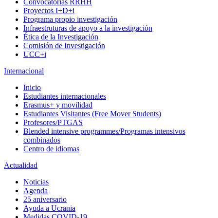
Convocatorias RRHH
Proyectos I+D+i
Programa propio investigación
Infraestruturas de apoyo a la investigación
Ética de la Investigación
Comisión de Investigación
UCC+i
Internacional
Inicio
Estudiantes internacionales
Erasmus+ y movilidad
Estudiantes Visitantes (Free Mover Students)
Profesores/PTGAS
Blended intensive programmes/Programas intensivos
combinados
Centro de idiomas
Actualidad
Noticias
Agenda
25 aniversario
Ayuda a Ucrania
Medidas COVID-19