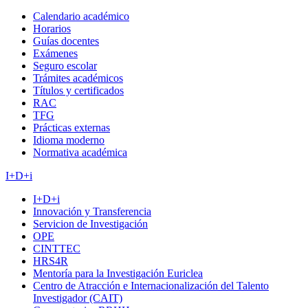
Calendario académico
Horarios
Guías docentes
Exámenes
Seguro escolar
Trámites académicos
Títulos y certificados
RAC
TFG
Prácticas externas
Idioma moderno
Normativa académica
I+D+i
I+D+i
Innovación y Transferencia
Servicion de Investigación
OPE
CINTTEC
HRS4R
Mentoría para la Investigación Euriclea
Centro de Atracción e Internacionalización del Talento
Investigador (CAIT)