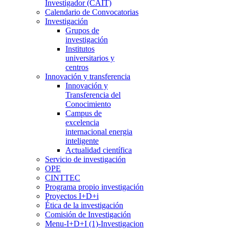
Investigador (CAIT)
Calendario de Convocatorias
Investigación
Grupos de
investigación
Institutos
universitarios y
centros
Innovación y transferencia
Innovación y
Transferencia del
Conocimiento
Campus de
excelencia
internacional energia
inteligente
Actualidad científica
Servicio de investigación
OPE
CINTTEC
Programa propio investigación
Proyectos I+D+i
Ética de la investigación
Comisión de Investigación
Menu-I+D+I (1)-Investigacion