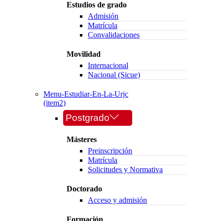
Estudios de grado
Admisión
Matrícula
Convalidaciones
Movilidad
Internacional
Nacional (Sicue)
Menu-Estudiar-En-La-Urjc
(item2)
Postgrado
Másteres
Preinscripción
Matrícula
Solicitudes y Normativa
Doctorado
Acceso y admisión
Formación