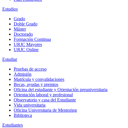
Estudios
Grado
Doble Grado
Máster
Doctorado
Formación Continua
URJC Mayores
URJC Online
Estudiar
Pruebas de acceso
Admisión
Matrícula y convalidaciones
Becas, ayudas y premios
Oficina del estudiante y Orientación preuniversitaria
Orientación laboral y profesional
Observatorio y casa del Estudiante
Vida universitaria
Oficina Universitaria de Mentoring
Biblioteca
Estudiantes