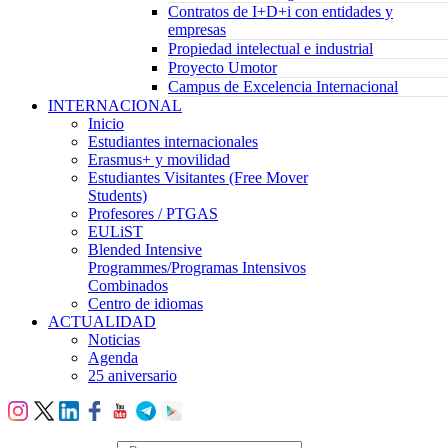
Contratos de I+D+i con entidades y
empresas
Propiedad intelectual e industrial
Proyecto Umotor
Campus de Excelencia Internacional
INTERNACIONAL
Inicio
Estudiantes internacionales
Erasmus+ y movilidad
Estudiantes Visitantes (Free Mover
Students)
Profesores / PTGAS
EULiST
Blended Intensive
Programmes/Programas Intensivos
Combinados
Centro de idiomas
ACTUALIDAD
Noticias
Agenda
25 aniversario