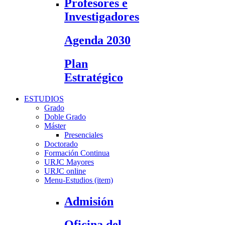
Profesores e
Investigadores
Agenda 2030
Plan
Estratégico
ESTUDIOS
Grado
Doble Grado
Máster
Presenciales
Doctorado
Formación Continua
URJC Mayores
URJC online
Menu-Estudios (item)
Admisión
Oficina del