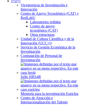
I+D+i
Vicegerencia de Investigación e
Innovación
Centro de Apoyo Tecnológico (CAT) y
RedLabU
Laboratorios redlabu
Centro de apoyo
tecnológico (CAT)
Otras estructuras
Unidad de Cultura Científica y de la
Innovación (UCC+i)
Servicio de Gestión Económica de la
Investigación
Contratación de Personal de
Investigación
Sello HRS4R
Mentoría para la investigación Euriclea
Centro de Atracción e
Internacionalización del Talento