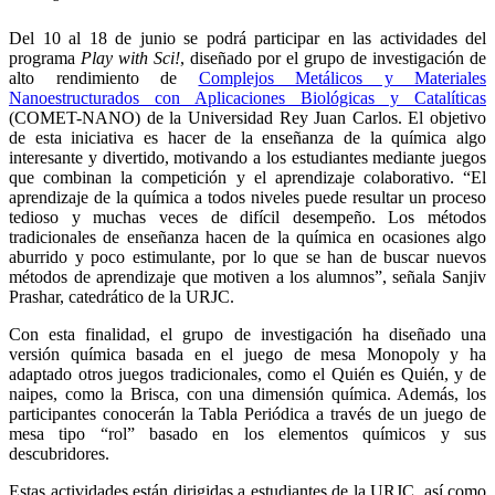
Del 10 al 18 de junio se podrá participar en las actividades del
programa
Play with Sci!
, diseñado por el grupo de investigación de
alto rendimiento de
Complejos Metálicos y Materiales
Nanoestructurados con Aplicaciones Biológicas y Catalíticas
(COMET-NANO) de la Universidad Rey Juan Carlos. El objetivo
de esta iniciativa es hacer de la enseñanza de la química algo
interesante y divertido, motivando a los estudiantes mediante juegos
que combinan la competición y el aprendizaje colaborativo. “El
aprendizaje de la química a todos niveles puede resultar un proceso
tedioso y muchas veces de difícil desempeño. Los métodos
tradicionales de enseñanza hacen de la química en ocasiones algo
aburrido y poco estimulante, por lo que se han de buscar nuevos
métodos de aprendizaje que motiven a los alumnos”, señala Sanjiv
Prashar, catedrático de la URJC.
Con esta finalidad, el grupo de investigación ha diseñado una
versión química basada en el juego de mesa Monopoly y ha
adaptado otros juegos tradicionales, como el Quién es Quién, y de
naipes, como la Brisca, con una dimensión química. Además, los
participantes conocerán la Tabla Periódica a través de un juego de
mesa tipo “rol” basado en los elementos químicos y sus
descubridores.
Estas actividades están dirigidas a estudiantes de la URJC, así como