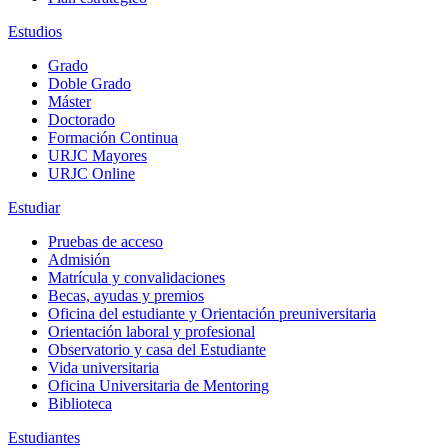
Estudios
Grado
Doble Grado
Máster
Doctorado
Formación Continua
URJC Mayores
URJC Online
Estudiar
Pruebas de acceso
Admisión
Matrícula y convalidaciones
Becas, ayudas y premios
Oficina del estudiante y Orientación preuniversitaria
Orientación laboral y profesional
Observatorio y casa del Estudiante
Vida universitaria
Oficina Universitaria de Mentoring
Biblioteca
Estudiantes