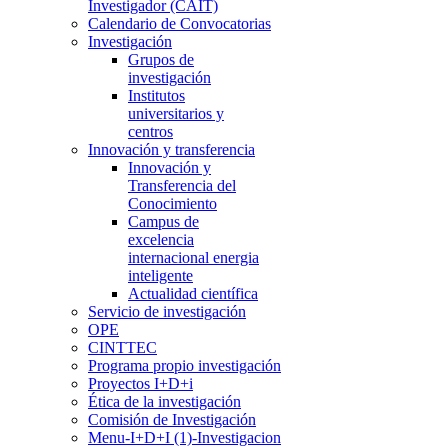
Investigador (CAIT)
Calendario de Convocatorias
Investigación
Grupos de
investigación
Institutos
universitarios y
centros
Innovación y transferencia
Innovación y
Transferencia del
Conocimiento
Campus de
excelencia
internacional energia
inteligente
Actualidad científica
Servicio de investigación
OPE
CINTTEC
Programa propio investigación
Proyectos I+D+i
Ética de la investigación
Comisión de Investigación
Menu-I+D+I (1)-Investigacion