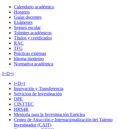
Calendario académico
Horarios
Guías docentes
Exámenes
Seguro escolar
Trámites académicos
Títulos y certificados
RAC
TFG
Prácticas externas
Idioma moderno
Normativa académica
I+D+i
I+D+i
Innovación y Transferencia
Servicion de Investigación
OPE
CINTTEC
HRS4R
Mentoría para la Investigación Euriclea
Centro de Atracción e Internacionalización del Talento
Investigador (CAIT)