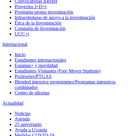
Convocatorias RRHH
Proyectos I+D+i
Programa propio investigación
Infraestruturas de apoyo a la investigación
Ética de la Investigación
Comisión de Investigación
UCC+i
Internacional
Inicio
Estudiantes internacionales
Erasmus+ y movilidad
Estudiantes Visitantes (Free Mover Students)
Profesores/PTGAS
Blended intensive programmes/Programas intensivos
combinados
Centro de idiomas
Actualidad
Noticias
Agenda
25 aniversario
Ayuda a Ucrania
Medidas COVID-19