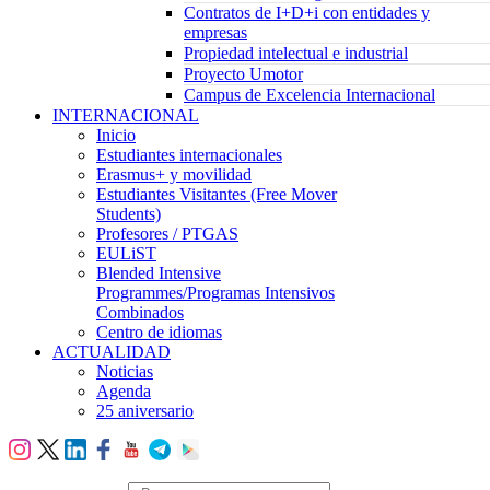
Contratos de I+D+i con entidades y
empresas
Propiedad intelectual e industrial
Proyecto Umotor
Campus de Excelencia Internacional
INTERNACIONAL
Inicio
Estudiantes internacionales
Erasmus+ y movilidad
Estudiantes Visitantes (Free Mover
Students)
Profesores / PTGAS
EULiST
Blended Intensive
Programmes/Programas Intensivos
Combinados
Centro de idiomas
ACTUALIDAD
Noticias
Agenda
25 aniversario