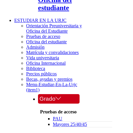
estudiante
ESTUDIAR EN LA URJC
Orientación Preuniversitaria y
Oficina del Estudiante
Pruebas de acceso
Oficina del estudiante
Admisión
Matrícula y convalidaciones
Vida universitaria
Oficina Internacional
Biblioteca
Precios públicos
Becas, ayudas y premios
Menu-Estudiar-En-La-Urjc
(item1)
Grado
Pruebas de acceso
PAU
Mayores 25/40/45