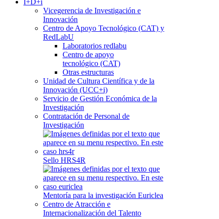
I+D+i
Vicegerencia de Investigación e
Innovación
Centro de Apoyo Tecnológico (CAT) y
RedLabU
Laboratorios redlabu
Centro de apoyo
tecnológico (CAT)
Otras estructuras
Unidad de Cultura Científica y de la
Innovación (UCC+i)
Servicio de Gestión Económica de la
Investigación
Contratación de Personal de
Investigación
Sello HRS4R
Mentoría para la investigación Euriclea
Centro de Atracción e
Internacionalización del Talento