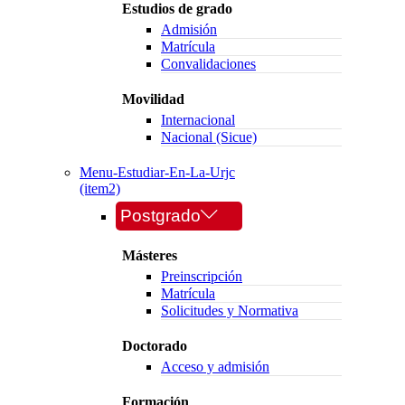
Estudios de grado
Admisión
Matrícula
Convalidaciones
Movilidad
Internacional
Nacional (Sicue)
Menu-Estudiar-En-La-Urjc
(item2)
Postgrado
Másteres
Preinscripción
Matrícula
Solicitudes y Normativa
Doctorado
Acceso y admisión
Formación