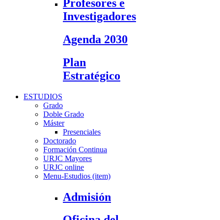
Profesores e
Investigadores
Agenda 2030
Plan
Estratégico
ESTUDIOS
Grado
Doble Grado
Máster
Presenciales
Doctorado
Formación Continua
URJC Mayores
URJC online
Menu-Estudios (item)
Admisión
Oficina del