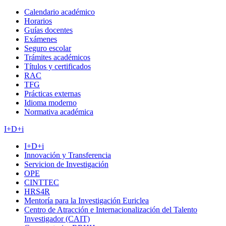
Calendario académico
Horarios
Guías docentes
Exámenes
Seguro escolar
Trámites académicos
Títulos y certificados
RAC
TFG
Prácticas externas
Idioma moderno
Normativa académica
I+D+i
I+D+i
Innovación y Transferencia
Servicion de Investigación
OPE
CINTTEC
HRS4R
Mentoría para la Investigación Euriclea
Centro de Atracción e Internacionalización del Talento
Investigador (CAIT)