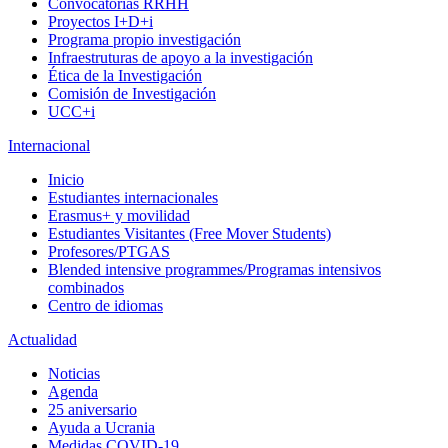
Convocatorias RRHH
Proyectos I+D+i
Programa propio investigación
Infraestruturas de apoyo a la investigación
Ética de la Investigación
Comisión de Investigación
UCC+i
Internacional
Inicio
Estudiantes internacionales
Erasmus+ y movilidad
Estudiantes Visitantes (Free Mover Students)
Profesores/PTGAS
Blended intensive programmes/Programas intensivos
combinados
Centro de idiomas
Actualidad
Noticias
Agenda
25 aniversario
Ayuda a Ucrania
Medidas COVID-19