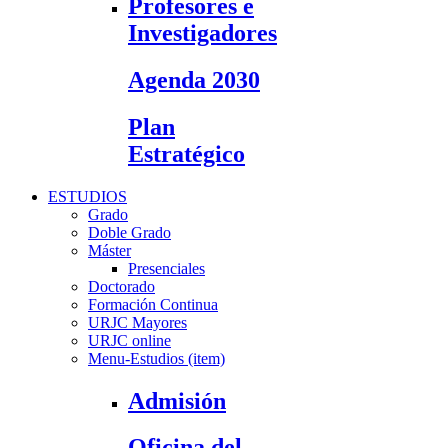
Profesores e
Investigadores
Agenda 2030
Plan
Estratégico
ESTUDIOS
Grado
Doble Grado
Máster
Presenciales
Doctorado
Formación Continua
URJC Mayores
URJC online
Menu-Estudios (item)
Admisión
Oficina del