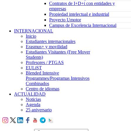
Contratos de I+D+i con entidades y
empresas
Propiedad intelectual e industrial
Proyecto Umotor
Campus de Excelencia Internacional
INTERNACIONAL
Inicio
Estudiantes internacionales
Erasmus+ y movilidad
Estudiantes Visitantes (Free Mover
Students)
Profesores / PTGAS
EULiST
Blended Intensive
Programmes/Programas Intensivos
Combinados
Centro de idiomas
ACTUALIDAD
Noticias
Agenda
25 aniversario