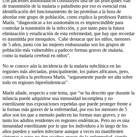
Los pacientes asintomáticos constituyen una de las principales vías
de transmisión de la malaria o paludismo por eso es esencial esta
identificación del funcionamiento de las proteínas a la hora de
abordar este grupo de población, como explica la profesora Patricia
Marín, “diagnosticar a los asintomáticos es imprescindible para
controlar la trasmisión de la infección, y por tanto para la futura
eliminación y erradicación de esta enfermedad, que hay que recordar
es trasmitida por mosquitos. Cabe destacar que los niños, menores
de 5 años, junto con las mujeres embarazadas son los grupos de
población más vulnerables a padecer formas graves de malaria,
como la malaria cerebral en niños”.
No se conoce aún la incidencia de la malaria subclínica en las
regiones más afectadas, principalmente, los países africanos, pero,
como explica la profesora Marín, “seguramente puede ser alta sobre
todo en regiones hiperéndemicas”.
Marín añade, respecto a este tema, que “se ha descrito que durante la
infancia puede adquirirse una inmunidad incompleta y no
esterilizante tras exposiciones repetidas que puede proteger frente a
la formas más graves de la enfermedad, por eso los menores de 5
años son los que a menudo padecen las formas mas graves, y no
tanto los adultos residentes en regiones endémicas. Pero no es una
inmunidad esterilizante por lo que los individuos a lo largo de los
años pueden y suelen infectarse aunque a veces no manifiesten
síntomas o estos no den cuadros graves de la enfermedad, siendo