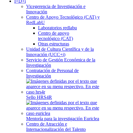
I+D+i
Vicegerencia de Investigación e
Innovación
Centro de Apoyo Tecnológico (CAT) y
RedLabU
Laboratorios redlabu
Centro de apoyo
tecnológico (CAT)
Otras estructuras
Unidad de Cultura Científica y de la
Innovación (UCC+i)
Servicio de Gestión Económica de la
Investigación
Contratación de Personal de
Investigación
Sello HRS4R
Mentoría para la investigación Euriclea
Centro de Atracción e
Internacionalización del Talento