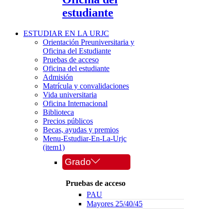
estudiante
ESTUDIAR EN LA URJC
Orientación Preuniversitaria y
Oficina del Estudiante
Pruebas de acceso
Oficina del estudiante
Admisión
Matrícula y convalidaciones
Vida universitaria
Oficina Internacional
Biblioteca
Precios públicos
Becas, ayudas y premios
Menu-Estudiar-En-La-Urjc
(item1)
Grado
Pruebas de acceso
PAU
Mayores 25/40/45