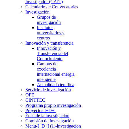
Investigador (CAIT)
Calendario de Convocatorias
Investigación
Grupos de
investigación
Institutos
universitarios y
centros
Innovación y transferencia
Innovación y
Transferencia del
Conocimiento
Campus de
excelencia
internacional energia
inteligente
Actualidad científica
Servicio de investigación
OPE
CINTTEC
Programa propio investigación
Proyectos I+D+i
Ética de la investigación
Comisión de Investigación
Menu-I+D+I (1)-Investigacion