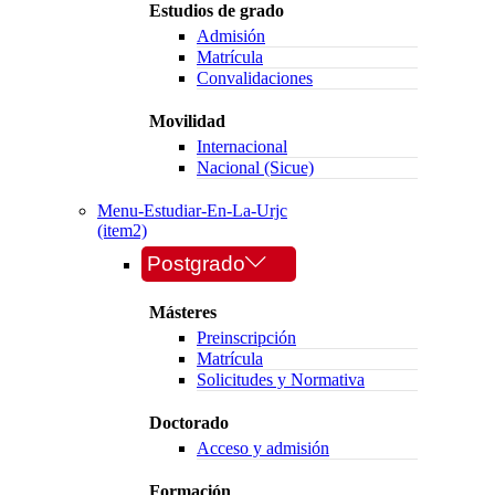
Estudios de grado
Admisión
Matrícula
Convalidaciones
Movilidad
Internacional
Nacional (Sicue)
Menu-Estudiar-En-La-Urjc
(item2)
Postgrado
Másteres
Preinscripción
Matrícula
Solicitudes y Normativa
Doctorado
Acceso y admisión
Formación