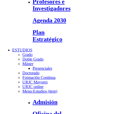
Profesores e
Investigadores
Agenda 2030
Plan
Estratégico
ESTUDIOS
Grado
Doble Grado
Máster
Presenciales
Doctorado
Formación Continua
URJC Mayores
URJC online
Menu-Estudios (item)
Admisión
Oficina del