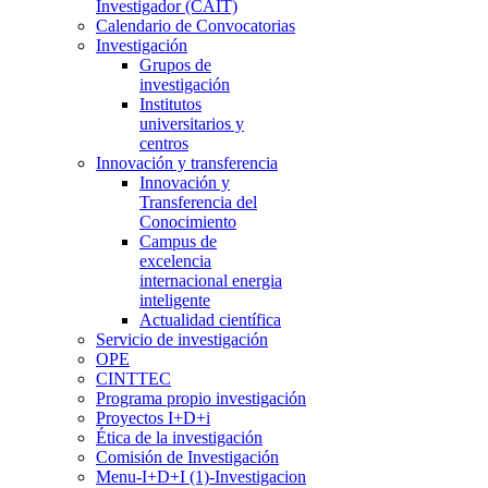
Investigador (CAIT)
Calendario de Convocatorias
Investigación
Grupos de
investigación
Institutos
universitarios y
centros
Innovación y transferencia
Innovación y
Transferencia del
Conocimiento
Campus de
excelencia
internacional energia
inteligente
Actualidad científica
Servicio de investigación
OPE
CINTTEC
Programa propio investigación
Proyectos I+D+i
Ética de la investigación
Comisión de Investigación
Menu-I+D+I (1)-Investigacion