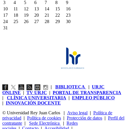
3
4
5
6
7
8
9
10
11
12
13
14
15
16
17
18
19
20
21
22
23
24
25
26
27
28
29
30
31
|
BIBLIOTECA
|
URJC
ONLINE
|
TV URJC
|
PORTAL DE TRANSPARENCIA
|
CLÍNICA UNIVERSITARIA
|
EMPLEO PÚBLICO
|
INNOVACIÓN DOCENTE
© Universidad Rey Juan Carlos
|
Aviso legal
|
Política de
privacidad
|
Política de cookies
|
Protección de datos
|
Perfil del
contratante
|
Sede Electrónica
|
Redes
sociales
|
Contacto
|
Accesibilidad
|