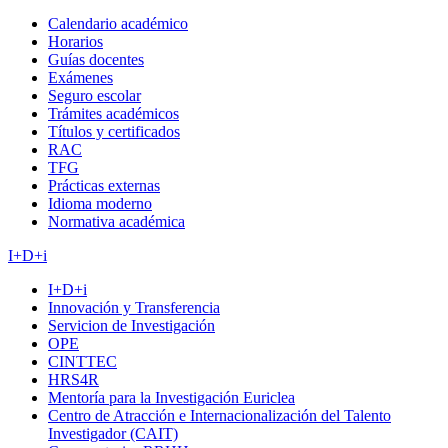
Calendario académico
Horarios
Guías docentes
Exámenes
Seguro escolar
Trámites académicos
Títulos y certificados
RAC
TFG
Prácticas externas
Idioma moderno
Normativa académica
I+D+i
I+D+i
Innovación y Transferencia
Servicion de Investigación
OPE
CINTTEC
HRS4R
Mentoría para la Investigación Euriclea
Centro de Atracción e Internacionalización del Talento
Investigador (CAIT)