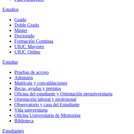
Estudios
Grado
Doble Grado
Máster
Doctorado
Formación Continua
URJC Mayores
URJC Online
Estudiar
Pruebas de acceso
Admisión
Matrícula y convalidaciones
Becas, ayudas y premios
Oficina del estudiante y Orientación preuniversitaria
Orientación laboral y profesional
Observatorio y casa del Estudiante
Vida universitaria
Oficina Universitaria de Mentoring
Biblioteca
Estudiantes