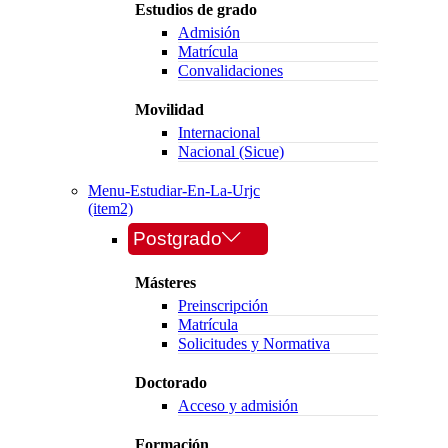
Estudios de grado
Admisión
Matrícula
Convalidaciones
Movilidad
Internacional
Nacional (Sicue)
Menu-Estudiar-En-La-Urjc
(item2)
Postgrado
Másteres
Preinscripción
Matrícula
Solicitudes y Normativa
Doctorado
Acceso y admisión
Formación