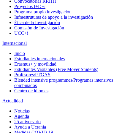
Convocatorias RRHH
Proyectos I+D+i
Programa propio investigación
Infraestruturas de apoyo a la investigación
Ética de la Investigación
Comisión de Investigación
UCC+i
Internacional
Inicio
Estudiantes internacionales
Erasmus+ y movilidad
Estudiantes Visitantes (Free Mover Students)
Profesores/PTGAS
Blended intensive programmes/Programas intensivos
combinados
Centro de idiomas
Actualidad
Noticias
Agenda
25 aniversario
Ayuda a Ucrania
Medidas COVID-19