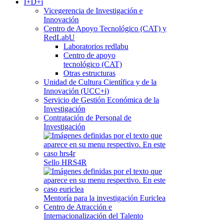
I+D+i
Vicegerencia de Investigación e
Innovación
Centro de Apoyo Tecnológico (CAT) y
RedLabU
Laboratorios redlabu
Centro de apoyo
tecnológico (CAT)
Otras estructuras
Unidad de Cultura Científica y de la
Innovación (UCC+i)
Servicio de Gestión Económica de la
Investigación
Contratación de Personal de
Investigación
Sello HRS4R
Mentoría para la investigación Euriclea
Centro de Atracción e
Internacionalización del Talento