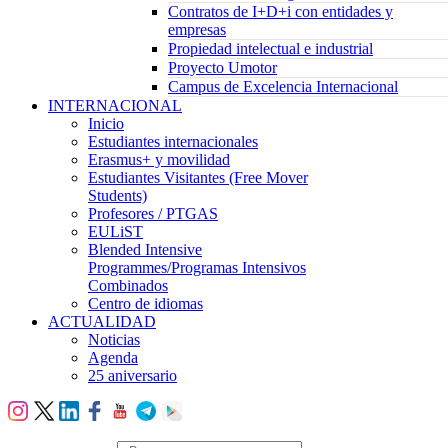
Contratos de I+D+i con entidades y
empresas
Propiedad intelectual e industrial
Proyecto Umotor
Campus de Excelencia Internacional
INTERNACIONAL
Inicio
Estudiantes internacionales
Erasmus+ y movilidad
Estudiantes Visitantes (Free Mover
Students)
Profesores / PTGAS
EULiST
Blended Intensive
Programmes/Programas Intensivos
Combinados
Centro de idiomas
ACTUALIDAD
Noticias
Agenda
25 aniversario