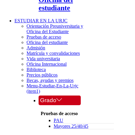
estudiante
ESTUDIAR EN LA URJC
Orientación Preuniversitaria y
Oficina del Estudiante
Pruebas de acceso
Oficina del estudiante
Admisión
Matrícula y convalidaciones
Vida universitaria
Oficina Internacional
Biblioteca
Precios públicos
Becas, ayudas y premios
Menu-Estudiar-En-La-Urjc
(item1)
Grado
Pruebas de acceso
PAU
Mayores 25/40/45