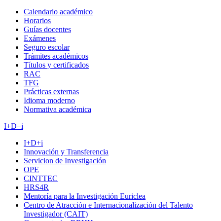
Calendario académico
Horarios
Guías docentes
Exámenes
Seguro escolar
Trámites académicos
Títulos y certificados
RAC
TFG
Prácticas externas
Idioma moderno
Normativa académica
I+D+i
I+D+i
Innovación y Transferencia
Servicion de Investigación
OPE
CINTTEC
HRS4R
Mentoría para la Investigación Euriclea
Centro de Atracción e Internacionalización del Talento
Investigador (CAIT)