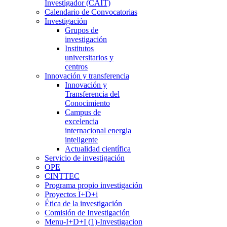
Investigador (CAIT)
Calendario de Convocatorias
Investigación
Grupos de
investigación
Institutos
universitarios y
centros
Innovación y transferencia
Innovación y
Transferencia del
Conocimiento
Campus de
excelencia
internacional energia
inteligente
Actualidad científica
Servicio de investigación
OPE
CINTTEC
Programa propio investigación
Proyectos I+D+i
Ética de la investigación
Comisión de Investigación
Menu-I+D+I (1)-Investigacion