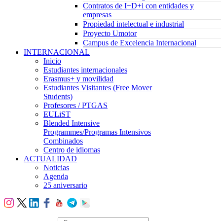
Contratos de I+D+i con entidades y
empresas
Propiedad intelectual e industrial
Proyecto Umotor
Campus de Excelencia Internacional
INTERNACIONAL
Inicio
Estudiantes internacionales
Erasmus+ y movilidad
Estudiantes Visitantes (Free Mover
Students)
Profesores / PTGAS
EULiST
Blended Intensive
Programmes/Programas Intensivos
Combinados
Centro de idiomas
ACTUALIDAD
Noticias
Agenda
25 aniversario