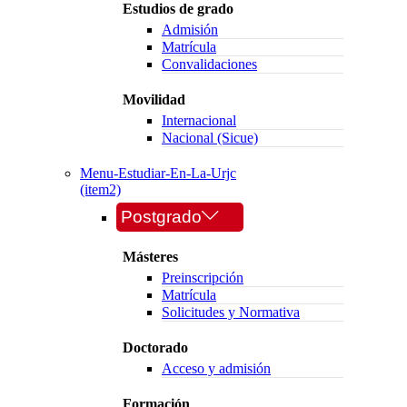
Estudios de grado
Admisión
Matrícula
Convalidaciones
Movilidad
Internacional
Nacional (Sicue)
Menu-Estudiar-En-La-Urjc
(item2)
Postgrado
Másteres
Preinscripción
Matrícula
Solicitudes y Normativa
Doctorado
Acceso y admisión
Formación