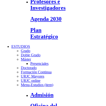
Profesores e
Investigadores
Agenda 2030
Plan
Estratégico
ESTUDIOS
Grado
Doble Grado
Máster
Presenciales
Doctorado
Formación Continua
URJC Mayores
URJC online
Menu-Estudios (item)
Admisión
Oficina del