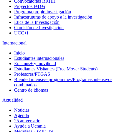
Convocatorias RRHH
Proyectos I+D+i
Programa propio investigación
Infraestruturas de apoyo a la investigación
Ética de la Investigación
Comisión de Investigación
UCC+i
Internacional
Inicio
Estudiantes internacionales
Erasmus+ y movilidad
Estudiantes Visitantes (Free Mover Students)
Profesores/PTGAS
Blended intensive programmes/Programas intensivos
combinados
Centro de idiomas
Actualidad
Noticias
Agenda
25 aniversario
Ayuda a Ucrania
Medidas COVID-19