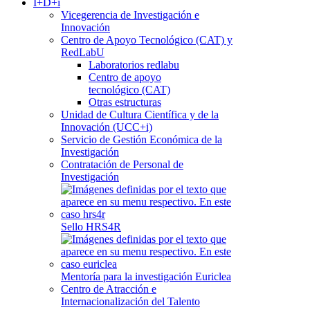
I+D+i
Vicegerencia de Investigación e
Innovación
Centro de Apoyo Tecnológico (CAT) y
RedLabU
Laboratorios redlabu
Centro de apoyo
tecnológico (CAT)
Otras estructuras
Unidad de Cultura Científica y de la
Innovación (UCC+i)
Servicio de Gestión Económica de la
Investigación
Contratación de Personal de
Investigación
Sello HRS4R
Mentoría para la investigación Euriclea
Centro de Atracción e
Internacionalización del Talento