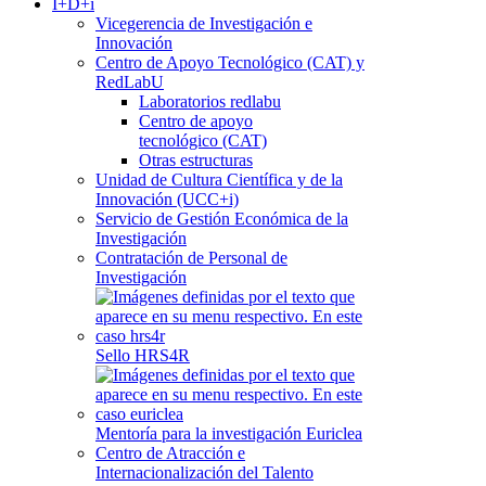
I+D+i
Vicegerencia de Investigación e
Innovación
Centro de Apoyo Tecnológico (CAT) y
RedLabU
Laboratorios redlabu
Centro de apoyo
tecnológico (CAT)
Otras estructuras
Unidad de Cultura Científica y de la
Innovación (UCC+i)
Servicio de Gestión Económica de la
Investigación
Contratación de Personal de
Investigación
Sello HRS4R
Mentoría para la investigación Euriclea
Centro de Atracción e
Internacionalización del Talento