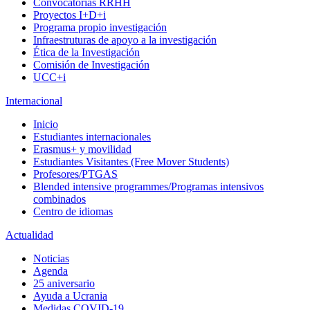
Convocatorias RRHH
Proyectos I+D+i
Programa propio investigación
Infraestruturas de apoyo a la investigación
Ética de la Investigación
Comisión de Investigación
UCC+i
Internacional
Inicio
Estudiantes internacionales
Erasmus+ y movilidad
Estudiantes Visitantes (Free Mover Students)
Profesores/PTGAS
Blended intensive programmes/Programas intensivos
combinados
Centro de idiomas
Actualidad
Noticias
Agenda
25 aniversario
Ayuda a Ucrania
Medidas COVID-19