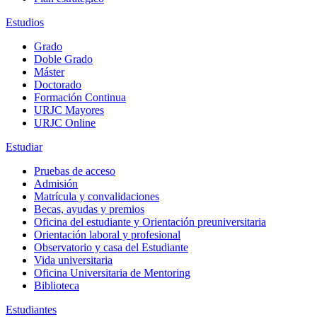
Estudios
Grado
Doble Grado
Máster
Doctorado
Formación Continua
URJC Mayores
URJC Online
Estudiar
Pruebas de acceso
Admisión
Matrícula y convalidaciones
Becas, ayudas y premios
Oficina del estudiante y Orientación preuniversitaria
Orientación laboral y profesional
Observatorio y casa del Estudiante
Vida universitaria
Oficina Universitaria de Mentoring
Biblioteca
Estudiantes