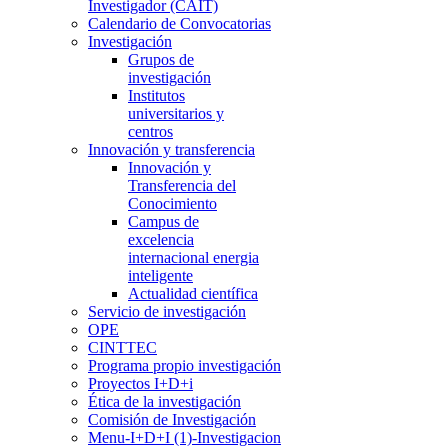
Investigador (CAIT)
Calendario de Convocatorias
Investigación
Grupos de
investigación
Institutos
universitarios y
centros
Innovación y transferencia
Innovación y
Transferencia del
Conocimiento
Campus de
excelencia
internacional energia
inteligente
Actualidad científica
Servicio de investigación
OPE
CINTTEC
Programa propio investigación
Proyectos I+D+i
Ética de la investigación
Comisión de Investigación
Menu-I+D+I (1)-Investigacion