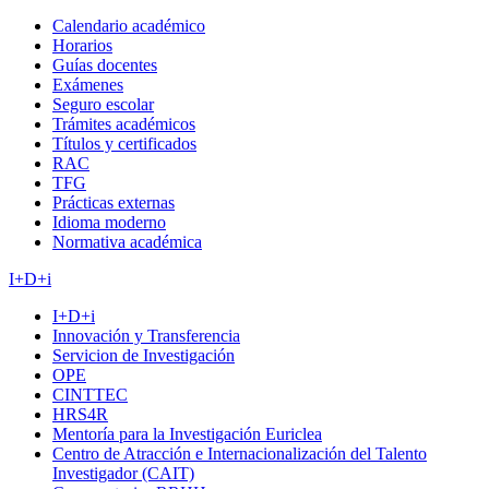
Calendario académico
Horarios
Guías docentes
Exámenes
Seguro escolar
Trámites académicos
Títulos y certificados
RAC
TFG
Prácticas externas
Idioma moderno
Normativa académica
I+D+i
I+D+i
Innovación y Transferencia
Servicion de Investigación
OPE
CINTTEC
HRS4R
Mentoría para la Investigación Euriclea
Centro de Atracción e Internacionalización del Talento
Investigador (CAIT)