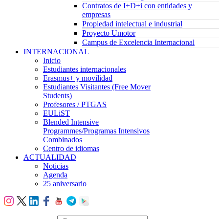
Contratos de I+D+i con entidades y
empresas
Propiedad intelectual e industrial
Proyecto Umotor
Campus de Excelencia Internacional
INTERNACIONAL
Inicio
Estudiantes internacionales
Erasmus+ y movilidad
Estudiantes Visitantes (Free Mover
Students)
Profesores / PTGAS
EULiST
Blended Intensive
Programmes/Programas Intensivos
Combinados
Centro de idiomas
ACTUALIDAD
Noticias
Agenda
25 aniversario