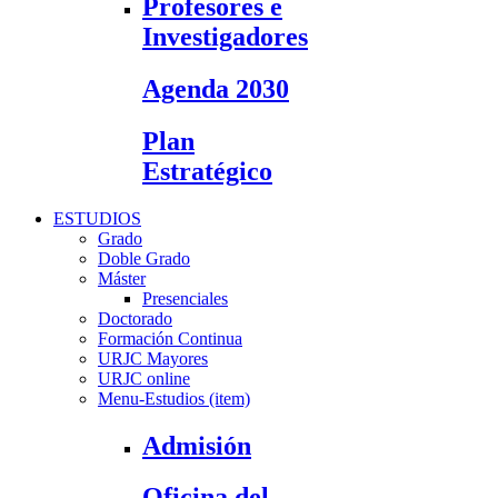
Profesores e
Investigadores
Agenda 2030
Plan
Estratégico
ESTUDIOS
Grado
Doble Grado
Máster
Presenciales
Doctorado
Formación Continua
URJC Mayores
URJC online
Menu-Estudios (item)
Admisión
Oficina del