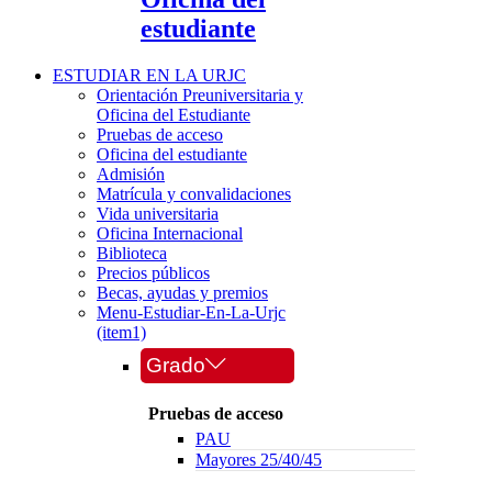
estudiante
ESTUDIAR EN LA URJC
Orientación Preuniversitaria y
Oficina del Estudiante
Pruebas de acceso
Oficina del estudiante
Admisión
Matrícula y convalidaciones
Vida universitaria
Oficina Internacional
Biblioteca
Precios públicos
Becas, ayudas y premios
Menu-Estudiar-En-La-Urjc
(item1)
Grado
Pruebas de acceso
PAU
Mayores 25/40/45