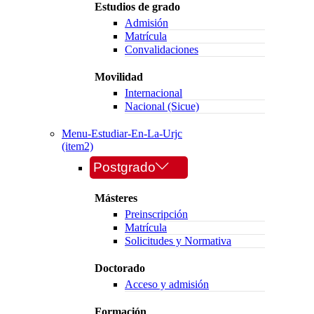
Estudios de grado
Admisión
Matrícula
Convalidaciones
Movilidad
Internacional
Nacional (Sicue)
Menu-Estudiar-En-La-Urjc
(item2)
Postgrado
Másteres
Preinscripción
Matrícula
Solicitudes y Normativa
Doctorado
Acceso y admisión
Formación