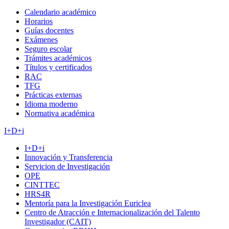
Calendario académico
Horarios
Guías docentes
Exámenes
Seguro escolar
Trámites académicos
Títulos y certificados
RAC
TFG
Prácticas externas
Idioma moderno
Normativa académica
I+D+i
I+D+i
Innovación y Transferencia
Servicion de Investigación
OPE
CINTTEC
HRS4R
Mentoría para la Investigación Euriclea
Centro de Atracción e Internacionalización del Talento
Investigador (CAIT)