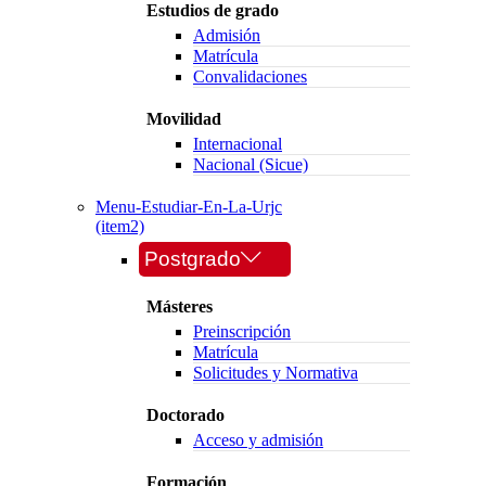
Estudios de grado
Admisión
Matrícula
Convalidaciones
Movilidad
Internacional
Nacional (Sicue)
Menu-Estudiar-En-La-Urjc
(item2)
Postgrado
Másteres
Preinscripción
Matrícula
Solicitudes y Normativa
Doctorado
Acceso y admisión
Formación