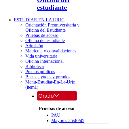
estudiante
ESTUDIAR EN LA URJC
Orientación Preuniversitaria y
Oficina del Estudiante
Pruebas de acceso
Oficina del estudiante
Admisión
Matrícula y convalidaciones
Vida universitaria
Oficina Internacional
Biblioteca
Precios públicos
Becas, ayudas y premios
Menu-Estudiar-En-La-Urjc
(item1)
Grado
Pruebas de acceso
PAU
Mayores 25/40/45