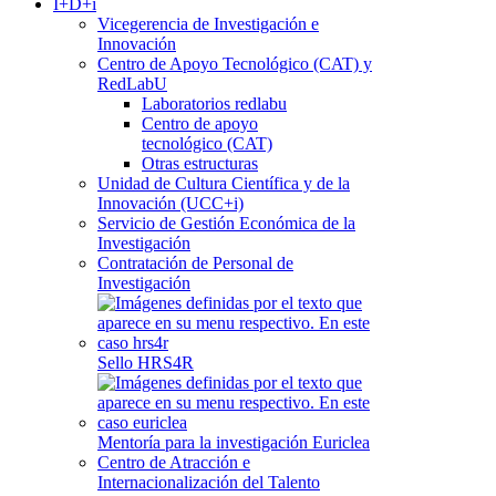
I+D+i
Vicegerencia de Investigación e
Innovación
Centro de Apoyo Tecnológico (CAT) y
RedLabU
Laboratorios redlabu
Centro de apoyo
tecnológico (CAT)
Otras estructuras
Unidad de Cultura Científica y de la
Innovación (UCC+i)
Servicio de Gestión Económica de la
Investigación
Contratación de Personal de
Investigación
Sello HRS4R
Mentoría para la investigación Euriclea
Centro de Atracción e
Internacionalización del Talento