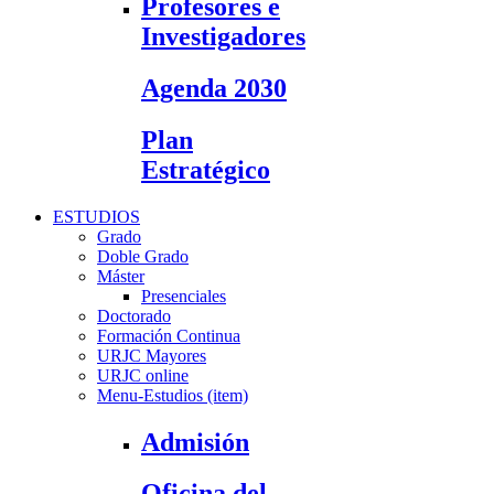
Profesores e
Investigadores
Agenda 2030
Plan
Estratégico
ESTUDIOS
Grado
Doble Grado
Máster
Presenciales
Doctorado
Formación Continua
URJC Mayores
URJC online
Menu-Estudios (item)
Admisión
Oficina del