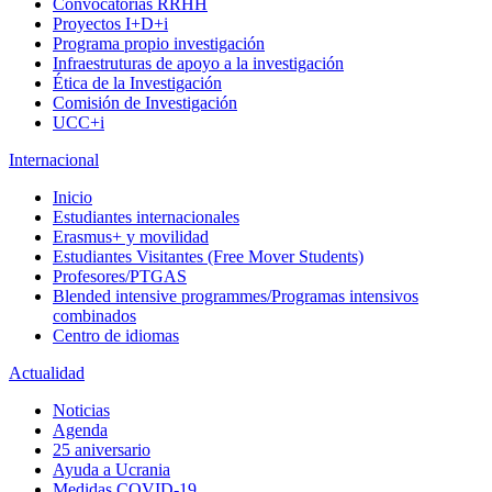
Convocatorias RRHH
Proyectos I+D+i
Programa propio investigación
Infraestruturas de apoyo a la investigación
Ética de la Investigación
Comisión de Investigación
UCC+i
Internacional
Inicio
Estudiantes internacionales
Erasmus+ y movilidad
Estudiantes Visitantes (Free Mover Students)
Profesores/PTGAS
Blended intensive programmes/Programas intensivos
combinados
Centro de idiomas
Actualidad
Noticias
Agenda
25 aniversario
Ayuda a Ucrania
Medidas COVID-19