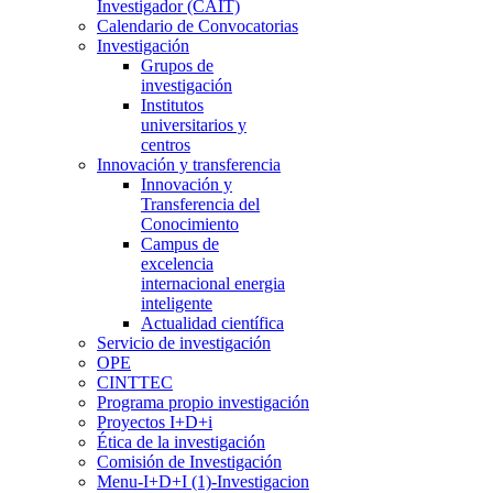
Investigador (CAIT)
Calendario de Convocatorias
Investigación
Grupos de
investigación
Institutos
universitarios y
centros
Innovación y transferencia
Innovación y
Transferencia del
Conocimiento
Campus de
excelencia
internacional energia
inteligente
Actualidad científica
Servicio de investigación
OPE
CINTTEC
Programa propio investigación
Proyectos I+D+i
Ética de la investigación
Comisión de Investigación
Menu-I+D+I (1)-Investigacion