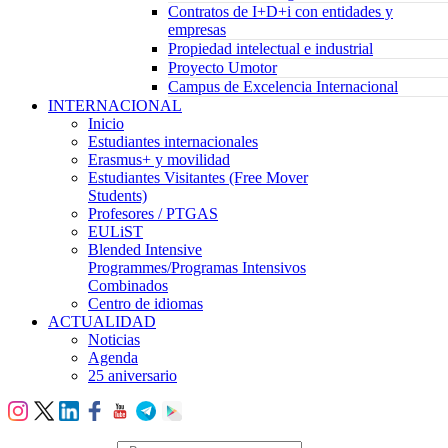
Contratos de I+D+i con entidades y
empresas
Propiedad intelectual e industrial
Proyecto Umotor
Campus de Excelencia Internacional
INTERNACIONAL
Inicio
Estudiantes internacionales
Erasmus+ y movilidad
Estudiantes Visitantes (Free Mover
Students)
Profesores / PTGAS
EULiST
Blended Intensive
Programmes/Programas Intensivos
Combinados
Centro de idiomas
ACTUALIDAD
Noticias
Agenda
25 aniversario