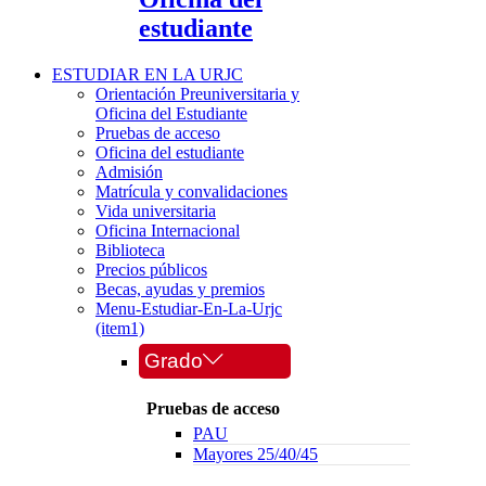
estudiante
ESTUDIAR EN LA URJC
Orientación Preuniversitaria y
Oficina del Estudiante
Pruebas de acceso
Oficina del estudiante
Admisión
Matrícula y convalidaciones
Vida universitaria
Oficina Internacional
Biblioteca
Precios públicos
Becas, ayudas y premios
Menu-Estudiar-En-La-Urjc
(item1)
Grado
Pruebas de acceso
PAU
Mayores 25/40/45