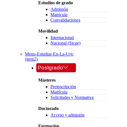
Estudios de grado
Admisión
Matrícula
Convalidaciones
Movilidad
Internacional
Nacional (Sicue)
Menu-Estudiar-En-La-Urjc
(item2)
Postgrado
Másteres
Preinscripción
Matrícula
Solicitudes y Normativa
Doctorado
Acceso y admisión
Formación