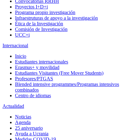
Convocatorias RRHH
Proyectos I+D+i
Programa propio investigación
Infraestruturas de apoyo a la investigación
Ética de la Investigación
Comisión de Investigación
UCC+i
Internacional
Inicio
Estudiantes internacionales
Erasmus+ y movilidad
Estudiantes Visitantes (Free Mover Students)
Profesores/PTGAS
Blended intensive programmes/Programas intensivos
combinados
Centro de idiomas
Actualidad
Noticias
Agenda
25 aniversario
Ayuda a Ucrania
Medidas COVID-19