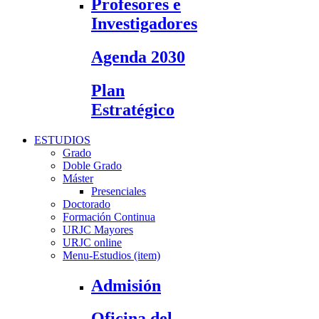
Profesores e
Investigadores
Agenda 2030
Plan
Estratégico
ESTUDIOS
Grado
Doble Grado
Máster
Presenciales
Doctorado
Formación Continua
URJC Mayores
URJC online
Menu-Estudios (item)
Admisión
Oficina del