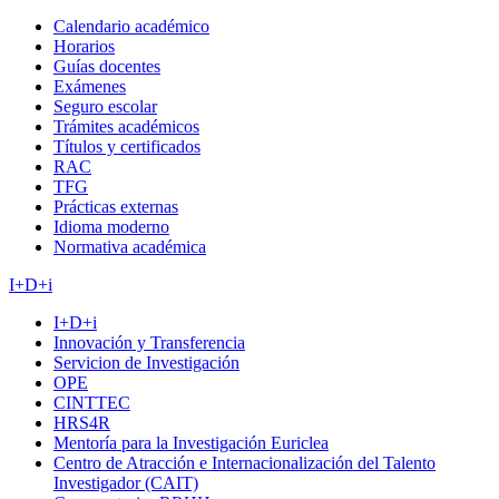
Calendario académico
Horarios
Guías docentes
Exámenes
Seguro escolar
Trámites académicos
Títulos y certificados
RAC
TFG
Prácticas externas
Idioma moderno
Normativa académica
I+D+i
I+D+i
Innovación y Transferencia
Servicion de Investigación
OPE
CINTTEC
HRS4R
Mentoría para la Investigación Euriclea
Centro de Atracción e Internacionalización del Talento
Investigador (CAIT)