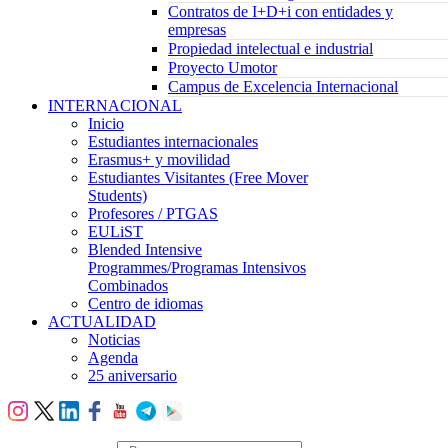
Contratos de I+D+i con entidades y
empresas
Propiedad intelectual e industrial
Proyecto Umotor
Campus de Excelencia Internacional
INTERNACIONAL
Inicio
Estudiantes internacionales
Erasmus+ y movilidad
Estudiantes Visitantes (Free Mover
Students)
Profesores / PTGAS
EULiST
Blended Intensive
Programmes/Programas Intensivos
Combinados
Centro de idiomas
ACTUALIDAD
Noticias
Agenda
25 aniversario