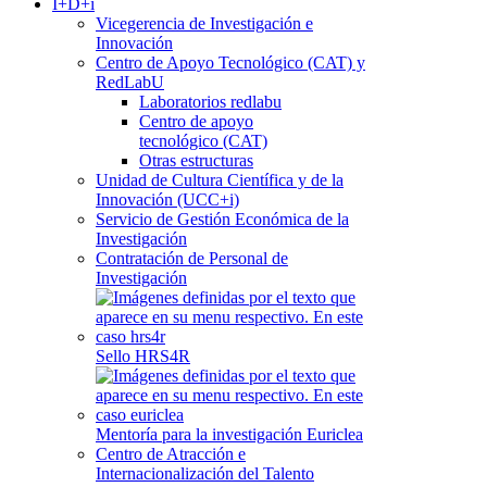
I+D+i
Vicegerencia de Investigación e
Innovación
Centro de Apoyo Tecnológico (CAT) y
RedLabU
Laboratorios redlabu
Centro de apoyo
tecnológico (CAT)
Otras estructuras
Unidad de Cultura Científica y de la
Innovación (UCC+i)
Servicio de Gestión Económica de la
Investigación
Contratación de Personal de
Investigación
Sello HRS4R
Mentoría para la investigación Euriclea
Centro de Atracción e
Internacionalización del Talento