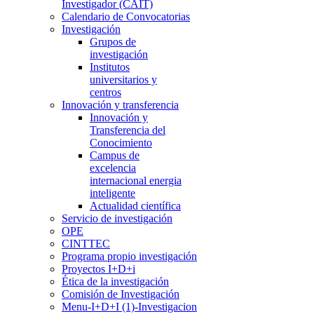
Investigador (CAIT)
Calendario de Convocatorias
Investigación
Grupos de
investigación
Institutos
universitarios y
centros
Innovación y transferencia
Innovación y
Transferencia del
Conocimiento
Campus de
excelencia
internacional energia
inteligente
Actualidad científica
Servicio de investigación
OPE
CINTTEC
Programa propio investigación
Proyectos I+D+i
Ética de la investigación
Comisión de Investigación
Menu-I+D+I (1)-Investigacion