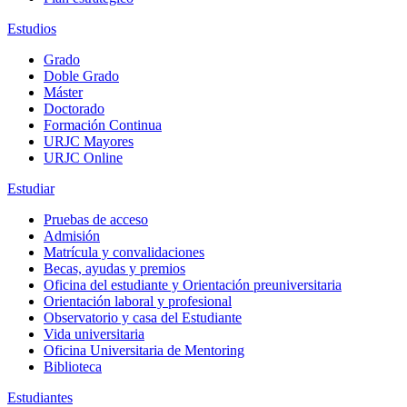
Estudios
Grado
Doble Grado
Máster
Doctorado
Formación Continua
URJC Mayores
URJC Online
Estudiar
Pruebas de acceso
Admisión
Matrícula y convalidaciones
Becas, ayudas y premios
Oficina del estudiante y Orientación preuniversitaria
Orientación laboral y profesional
Observatorio y casa del Estudiante
Vida universitaria
Oficina Universitaria de Mentoring
Biblioteca
Estudiantes