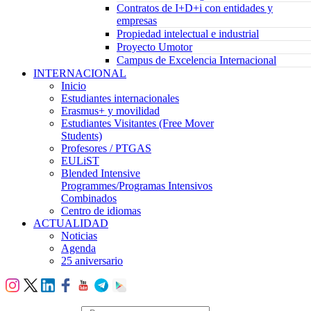
Contratos de I+D+i con entidades y
empresas
Propiedad intelectual e industrial
Proyecto Umotor
Campus de Excelencia Internacional
INTERNACIONAL
Inicio
Estudiantes internacionales
Erasmus+ y movilidad
Estudiantes Visitantes (Free Mover
Students)
Profesores / PTGAS
EULiST
Blended Intensive
Programmes/Programas Intensivos
Combinados
Centro de idiomas
ACTUALIDAD
Noticias
Agenda
25 aniversario