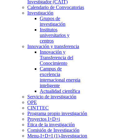
Investigador (CAIT)
Calendario de Convocatorias
Investigación
Grupos de
investigación
Institutos
universitarios y
centros
Innovación y transferencia
Innovación y
Transferencia del
Conocimiento
Campus de
excelencia
internacional energia
inteligente
Actualidad científica
Servicio de investigación
OPE
CINTTEC
Programa propio investigación
Proyectos I+D+i
Ética de la investigación
Comisión de Investigación
Menu-I+D+I (1)-Investigacion