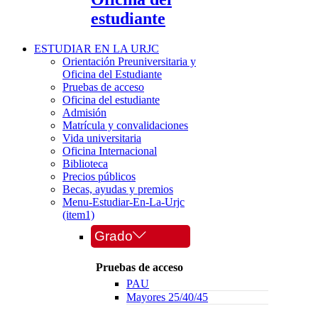
estudiante
ESTUDIAR EN LA URJC
Orientación Preuniversitaria y
Oficina del Estudiante
Pruebas de acceso
Oficina del estudiante
Admisión
Matrícula y convalidaciones
Vida universitaria
Oficina Internacional
Biblioteca
Precios públicos
Becas, ayudas y premios
Menu-Estudiar-En-La-Urjc
(item1)
Grado
Pruebas de acceso
PAU
Mayores 25/40/45