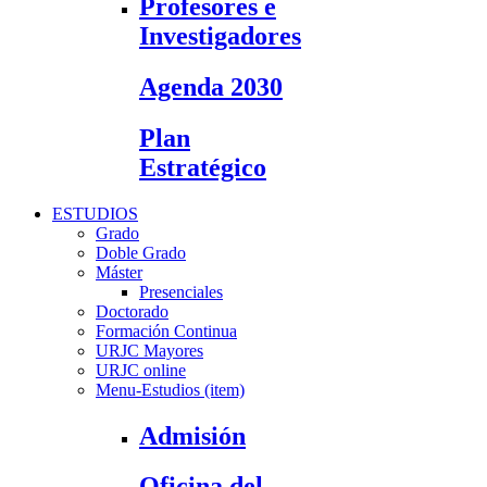
Profesores e
Investigadores
Agenda 2030
Plan
Estratégico
ESTUDIOS
Grado
Doble Grado
Máster
Presenciales
Doctorado
Formación Continua
URJC Mayores
URJC online
Menu-Estudios (item)
Admisión
Oficina del