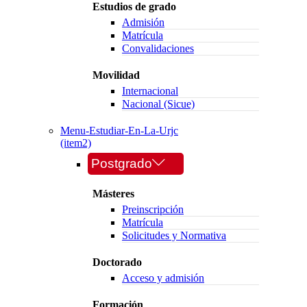
Estudios de grado
Admisión
Matrícula
Convalidaciones
Movilidad
Internacional
Nacional (Sicue)
Menu-Estudiar-En-La-Urjc
(item2)
Postgrado
Másteres
Preinscripción
Matrícula
Solicitudes y Normativa
Doctorado
Acceso y admisión
Formación