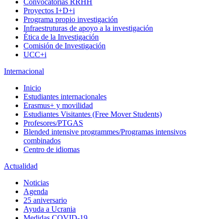
Convocatorias RRHH
Proyectos I+D+i
Programa propio investigación
Infraestruturas de apoyo a la investigación
Ética de la Investigación
Comisión de Investigación
UCC+i
Internacional
Inicio
Estudiantes internacionales
Erasmus+ y movilidad
Estudiantes Visitantes (Free Mover Students)
Profesores/PTGAS
Blended intensive programmes/Programas intensivos
combinados
Centro de idiomas
Actualidad
Noticias
Agenda
25 aniversario
Ayuda a Ucrania
Medidas COVID-19