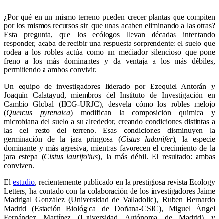
¿Por qué en un mismo terreno pueden crecer plantas que compiten
por los mismos recursos sin que unas acaben eliminando a las otras?
Esta pregunta, que los ecólogos llevan décadas intentando
responder, acaba de recibir una respuesta sorprendente: el suelo que
rodea a los robles actúa como un mediador silencioso que pone
freno a los más dominantes y da ventaja a los más débiles,
permitiendo a ambos convivir.
Un equipo de investigadores liderado por Ezequiel Antorán y
Joaquín Calatayud, miembros del Instituto de Investigación en
Cambio Global (IICG-URJC), desvela cómo los robles melojo
(
Quercus pyrenaica
) modifican la composición química y
microbiana del suelo a su alrededor, creando condiciones distintas a
las del resto del terreno. Esas condiciones disminuyen la
germinación de la jara pringosa (
Cistus ladanifer
), la especie
dominante y más agresiva, mientras favorecen el crecimiento de la
jara estepa (
Cistus laurifolius
), la más débil. El resultado: ambas
conviven.
El
estudio
, recientemente publicado en la prestigiosa revista Ecology
Letters, ha contado con la colaboración de los investigadores Jaime
Madrigal González (Universidad de Valladolid), Rubén Bernardo
Madrid (Estación Biológica de Doñana-CSIC), Miguel Ángel
Fernández Martínez (Universidad Autónoma de Madrid) y