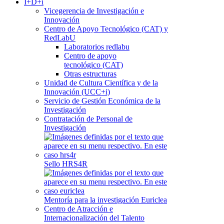
I+D+i
Vicegerencia de Investigación e
Innovación
Centro de Apoyo Tecnológico (CAT) y
RedLabU
Laboratorios redlabu
Centro de apoyo
tecnológico (CAT)
Otras estructuras
Unidad de Cultura Científica y de la
Innovación (UCC+i)
Servicio de Gestión Económica de la
Investigación
Contratación de Personal de
Investigación
Sello HRS4R
Mentoría para la investigación Euriclea
Centro de Atracción e
Internacionalización del Talento