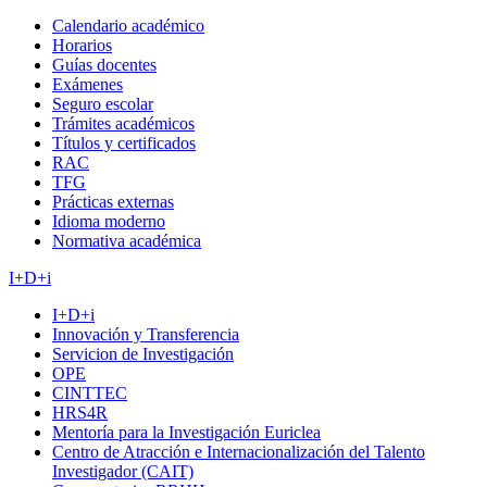
Calendario académico
Horarios
Guías docentes
Exámenes
Seguro escolar
Trámites académicos
Títulos y certificados
RAC
TFG
Prácticas externas
Idioma moderno
Normativa académica
I+D+i
I+D+i
Innovación y Transferencia
Servicion de Investigación
OPE
CINTTEC
HRS4R
Mentoría para la Investigación Euriclea
Centro de Atracción e Internacionalización del Talento
Investigador (CAIT)