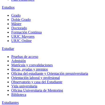
Estudios
Grado
Doble Grado
Máster
Doctorado
Formación Continua
URJC Mayores
URJC Online
Estudiar
Pruebas de acceso
Admisión
Matrícula y convalidaciones
Becas, ayudas y premios
Oficina del estudiante y Orientación preuniversitaria
Orientación laboral y profesional
Observatorio y casa del Estudiante
Vida universitaria
Oficina Universitaria de Mentoring
Biblioteca
Estudiantes