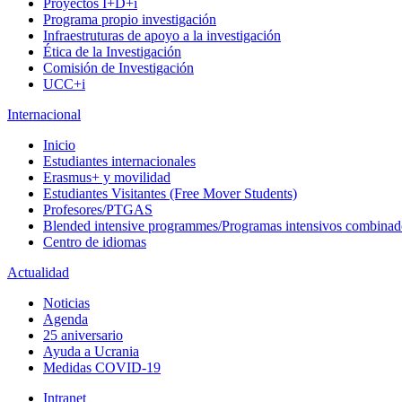
Proyectos I+D+i
Programa propio investigación
Infraestruturas de apoyo a la investigación
Ética de la Investigación
Comisión de Investigación
UCC+i
Internacional
Inicio
Estudiantes internacionales
Erasmus+ y movilidad
Estudiantes Visitantes (Free Mover Students)
Profesores/PTGAS
Blended intensive programmes/Programas intensivos combinad
Centro de idiomas
Actualidad
Noticias
Agenda
25 aniversario
Ayuda a Ucrania
Medidas COVID-19
Intranet