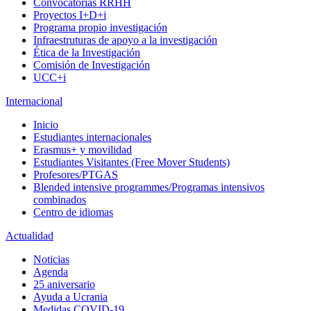
Convocatorias RRHH
Proyectos I+D+i
Programa propio investigación
Infraestruturas de apoyo a la investigación
Ética de la Investigación
Comisión de Investigación
UCC+i
Internacional
Inicio
Estudiantes internacionales
Erasmus+ y movilidad
Estudiantes Visitantes (Free Mover Students)
Profesores/PTGAS
Blended intensive programmes/Programas intensivos
combinados
Centro de idiomas
Actualidad
Noticias
Agenda
25 aniversario
Ayuda a Ucrania
Medidas COVID-19