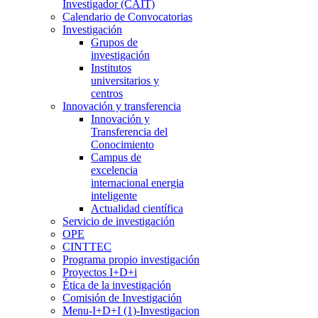
Investigador (CAIT)
Calendario de Convocatorias
Investigación
Grupos de
investigación
Institutos
universitarios y
centros
Innovación y transferencia
Innovación y
Transferencia del
Conocimiento
Campus de
excelencia
internacional energia
inteligente
Actualidad científica
Servicio de investigación
OPE
CINTTEC
Programa propio investigación
Proyectos I+D+i
Ética de la investigación
Comisión de Investigación
Menu-I+D+I (1)-Investigacion