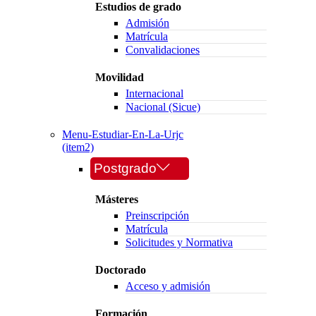
Estudios de grado
Admisión
Matrícula
Convalidaciones
Movilidad
Internacional
Nacional (Sicue)
Menu-Estudiar-En-La-Urjc
(item2)
Postgrado
Másteres
Preinscripción
Matrícula
Solicitudes y Normativa
Doctorado
Acceso y admisión
Formación