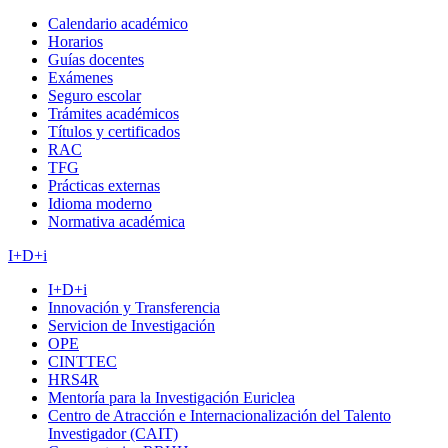
Calendario académico
Horarios
Guías docentes
Exámenes
Seguro escolar
Trámites académicos
Títulos y certificados
RAC
TFG
Prácticas externas
Idioma moderno
Normativa académica
I+D+i
I+D+i
Innovación y Transferencia
Servicion de Investigación
OPE
CINTTEC
HRS4R
Mentoría para la Investigación Euriclea
Centro de Atracción e Internacionalización del Talento
Investigador (CAIT)