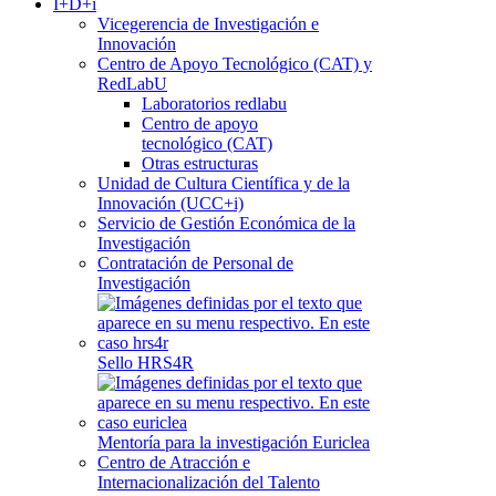
I+D+i
Vicegerencia de Investigación e
Innovación
Centro de Apoyo Tecnológico (CAT) y
RedLabU
Laboratorios redlabu
Centro de apoyo
tecnológico (CAT)
Otras estructuras
Unidad de Cultura Científica y de la
Innovación (UCC+i)
Servicio de Gestión Económica de la
Investigación
Contratación de Personal de
Investigación
Sello HRS4R
Mentoría para la investigación Euriclea
Centro de Atracción e
Internacionalización del Talento