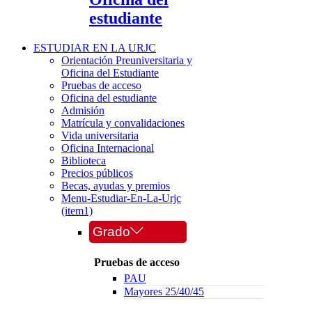
estudiante
ESTUDIAR EN LA URJC
Orientación Preuniversitaria y
Oficina del Estudiante
Pruebas de acceso
Oficina del estudiante
Admisión
Matrícula y convalidaciones
Vida universitaria
Oficina Internacional
Biblioteca
Precios públicos
Becas, ayudas y premios
Menu-Estudiar-En-La-Urjc
(item1)
Grado
Pruebas de acceso
PAU
Mayores 25/40/45