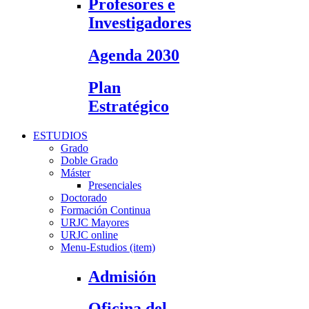
Profesores e
Investigadores
Agenda 2030
Plan
Estratégico
ESTUDIOS
Grado
Doble Grado
Máster
Presenciales
Doctorado
Formación Continua
URJC Mayores
URJC online
Menu-Estudios (item)
Admisión
Oficina del