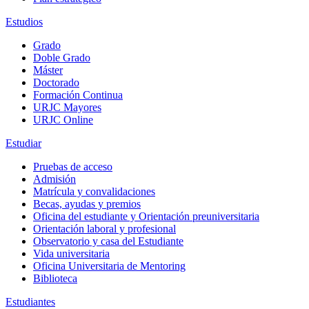
Estudios
Grado
Doble Grado
Máster
Doctorado
Formación Continua
URJC Mayores
URJC Online
Estudiar
Pruebas de acceso
Admisión
Matrícula y convalidaciones
Becas, ayudas y premios
Oficina del estudiante y Orientación preuniversitaria
Orientación laboral y profesional
Observatorio y casa del Estudiante
Vida universitaria
Oficina Universitaria de Mentoring
Biblioteca
Estudiantes