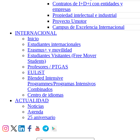
Contratos de I+D+i con entidades y
empresas
Propiedad intelectual e industrial
Proyecto Umotor
Campus de Excelencia Internacional
INTERNACIONAL
Inicio
Estudiantes internacionales
Erasmus+ y movilidad
Estudiantes Visitantes (Free Mover
Students)
Profesores / PTGAS
EULiST
Blended Intensive
Programmes/Programas Intensivos
Combinados
Centro de idiomas
ACTUALIDAD
Noticias
Agenda
25 aniversario