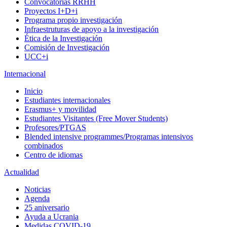
Convocatorias RRHH
Proyectos I+D+i
Programa propio investigación
Infraestruturas de apoyo a la investigación
Ética de la Investigación
Comisión de Investigación
UCC+i
Internacional
Inicio
Estudiantes internacionales
Erasmus+ y movilidad
Estudiantes Visitantes (Free Mover Students)
Profesores/PTGAS
Blended intensive programmes/Programas intensivos
combinados
Centro de idiomas
Actualidad
Noticias
Agenda
25 aniversario
Ayuda a Ucrania
Medidas COVID-19