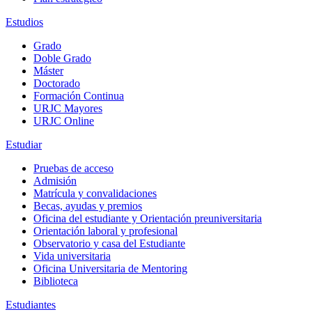
Estudios
Grado
Doble Grado
Máster
Doctorado
Formación Continua
URJC Mayores
URJC Online
Estudiar
Pruebas de acceso
Admisión
Matrícula y convalidaciones
Becas, ayudas y premios
Oficina del estudiante y Orientación preuniversitaria
Orientación laboral y profesional
Observatorio y casa del Estudiante
Vida universitaria
Oficina Universitaria de Mentoring
Biblioteca
Estudiantes