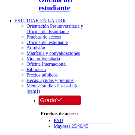
estudiante
ESTUDIAR EN LA URJC
Orientación Preuniversitaria y
Oficina del Estudiante
Pruebas de acceso
Oficina del estudiante
Admisión
Matrícula y convalidaciones
Vida universitaria
Oficina Internacional
Biblioteca
Precios públicos
Becas, ayudas y premios
Menu-Estudiar-En-La-Urjc
(item1)
Grado
Pruebas de acceso
PAU
Mayores 25/40/45