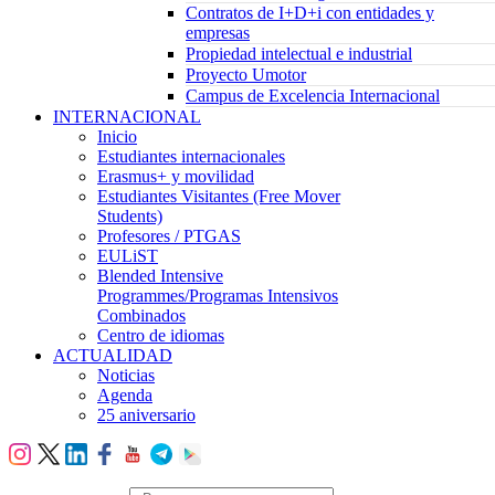
Contratos de I+D+i con entidades y
empresas
Propiedad intelectual e industrial
Proyecto Umotor
Campus de Excelencia Internacional
INTERNACIONAL
Inicio
Estudiantes internacionales
Erasmus+ y movilidad
Estudiantes Visitantes (Free Mover
Students)
Profesores / PTGAS
EULiST
Blended Intensive
Programmes/Programas Intensivos
Combinados
Centro de idiomas
ACTUALIDAD
Noticias
Agenda
25 aniversario