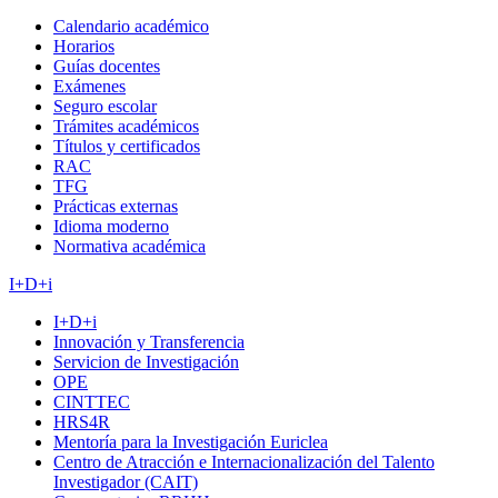
Calendario académico
Horarios
Guías docentes
Exámenes
Seguro escolar
Trámites académicos
Títulos y certificados
RAC
TFG
Prácticas externas
Idioma moderno
Normativa académica
I+D+i
I+D+i
Innovación y Transferencia
Servicion de Investigación
OPE
CINTTEC
HRS4R
Mentoría para la Investigación Euriclea
Centro de Atracción e Internacionalización del Talento
Investigador (CAIT)