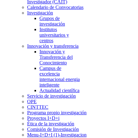
Investigador (CAIT)
Calendario de Convocatorias
Investigación
Grupos de
investigación
Institutos
universitarios y
centros
Innovación y transferencia
Innovación y
Transferencia del
Conocimiento
Campus de
excelencia
internacional energia
inteligente
Actualidad científica
Servicio de investigación
OPE
CINTTEC
Programa propio investigación
Proyectos I+D+i
Ética de la investigación
Comisión de Investigación
Menu-I+D+I (1)-Investigacion