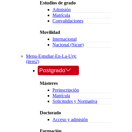
Estudios de grado
Admisión
Matrícula
Convalidaciones
Movilidad
Internacional
Nacional (Sicue)
Menu-Estudiar-En-La-Urjc
(item2)
Postgrado
Másteres
Preinscripción
Matrícula
Solicitudes y Normativa
Doctorado
Acceso y admisión
Formación