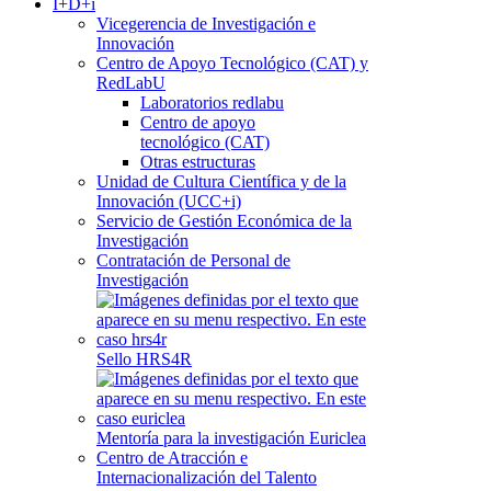
I+D+i
Vicegerencia de Investigación e
Innovación
Centro de Apoyo Tecnológico (CAT) y
RedLabU
Laboratorios redlabu
Centro de apoyo
tecnológico (CAT)
Otras estructuras
Unidad de Cultura Científica y de la
Innovación (UCC+i)
Servicio de Gestión Económica de la
Investigación
Contratación de Personal de
Investigación
Sello HRS4R
Mentoría para la investigación Euriclea
Centro de Atracción e
Internacionalización del Talento